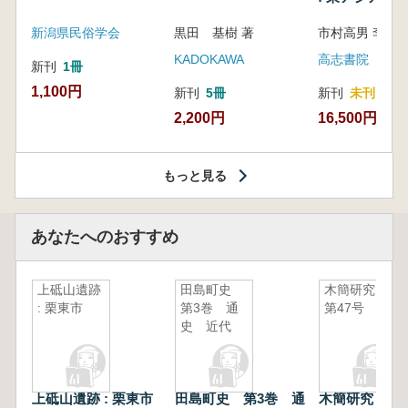
新潟県民俗学会
黒田 基樹 著
KADOKAWA
高志書院
新刊
1冊
1,100円
新刊
5冊
新刊
未刊
2,200円
16,500円
もっと見る
あなたへのおすすめ
上砥山遺跡
田島町史
木簡研究
: 栗東市
第3巻 通
第47号
史 近代
上砥山遺跡 : 栗東市
田島町史 第3巻 通
木簡研究 第4