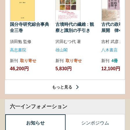
国分寺研究綜合事典
古墳時代の繊維 : 観
古代の政事と
全三巻
察と識別の手引き
展開 律令・
対外関係
須田勉 監修
沢田むつ代 著
吉村 武彦 編集
高志書院
雄山閣
八木書店
新刊
取り寄せ
新刊
取り寄せ
新刊
4冊
46,200円
5,830円
12,100円
もっと見る
六一インフォメーション
お知らせ
シンポジウム