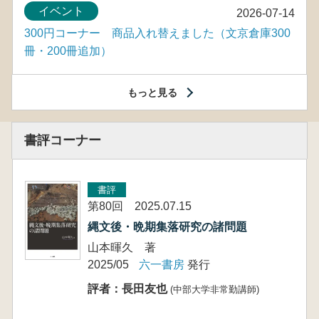
イベント
2026-07-14
300円コーナー 商品入れ替えました（文京倉庫300
冊・200冊追加）
もっと見る
書評コーナー
書評
第80回 2025.07.15
縄文後・晩期集落研究の諸問題
山本暉久 著
2025/05
六一書房
発行
評者：長田友也
(中部大学非常勤講師)