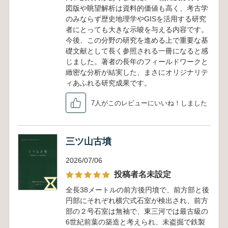
図版や眺望解析は資料的価値も高く、考古学
のみならず歴史地理学やGISを活用する研究
者にとっても大きな示唆を与える内容です。
今後、この分野の研究を進める上で重要な基
礎文献として長く参照される一冊になると感
じました。著者の長年のフィールドワークと
緻密な分析が結実した、まさにオリジナリテ
ィあふれる研究成果です。
7人がこのレビューにいいね！しました
三ツ山古墳
2026/07/06
投稿者名未設定
全長38メートルの前方後円墳で、前方部と後
円部にそれぞれ横穴式石室が検出され、前方
部の２号石室は無袖で、東三河では最古級の
6世紀前葉の築造と考えられ、未盗掘で鉄製