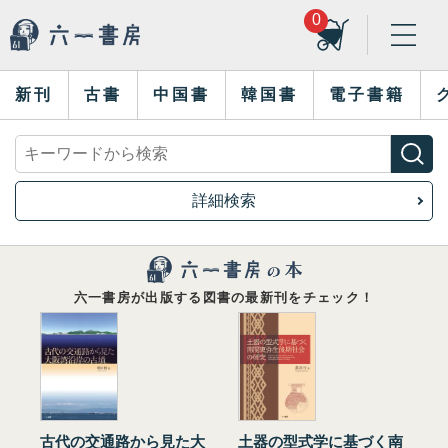
0
新刊
古書
中国書
韓国書
電子書籍
詳細検索
六一書房が出版する図書の最新刊をチェック！
古代の交通路から見た大
土器の型式学に基づく南