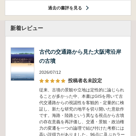
過去の書評を見る
新着レビュー
古代の交通路から見た大阪湾沿岸
の古墳
2026/07/12
投稿者名未設定
従来、古墳の景観や立地は定性的に論じられ
ることが多かった中、本書はGISを用いて古
代交通路からの視認性を客観的・定量的に検
証し、新たな研究の地平を切り開いた意欲作
です。海路・陸路という異なる視点から古墳
の存在意義を再評価し、交通・景観・政治権
力の変遷を一つの論理で結び付けた考察には
高い説得力がありました。96点に及ぶカラー