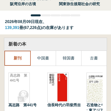
阪湾沿岸の古墳
関東弥生後期社会の研究
2026年08月09日現在、
139,391
冊(67,226点)の在庫があります
新着の本
新刊
中国書
韓国書
古書
高志路 第
441号
高志路 第441号
信長時代の羽柴秀吉
石造物と中世
: 東アジアと