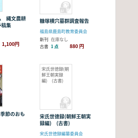
ム 縄文農耕
糠塚横穴墓群調査報告
予稿集
福島県鹿島町教育委員会
新刊
在庫なし
1,100円
880 円
古書
1 点
宋氏世徳録(朝
鮮王朝実録
編) (古書)
炉の季節のおも
宋氏世徳録(朝鮮王朝実
録編) (古書)
宋氏世徳録編纂委員会