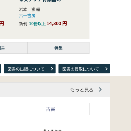
際的研究
岩本 崇 編
六一書房
 円
14,300 円
新刊
10冊以上
図書
特集
図書の出版について
図書の買取について
もっと見る
古書