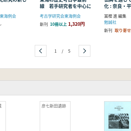
線 若手研究者を中心に
化 : 奈良
る仏教の受
東海例会
考古学研究会東海例会
冨樫 進 編集
開
勉誠社
1,320円
し
新刊
10冊以上
新刊
取り寄せ
1
/
5
城
彦七新田遺跡