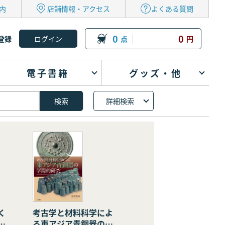
内
店舗情報・アクセス
よくある質問
0
0
登録
点
円
電子書籍
グッズ・他
詳細検索
く
考古学と材料科学によ
の
る東アジア青銅器の学