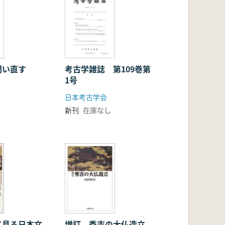
問い直す
考古学雑誌 第109巻第
1号
日本考古学会
新刊
在庫なし
て見る日本文
増訂 秀吉の大仏造立