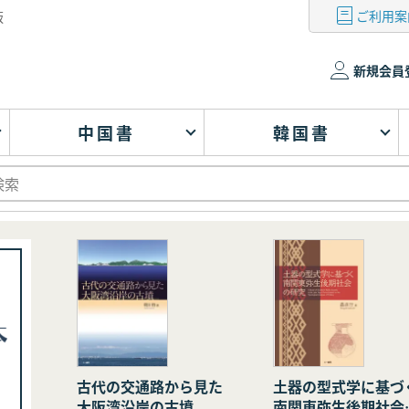
ご利用案
版
新規会員
中国書
韓国書
古代の交通路から見た
土器の型式学に基づ
大阪湾沿岸の古墳
南関東弥生後期社会