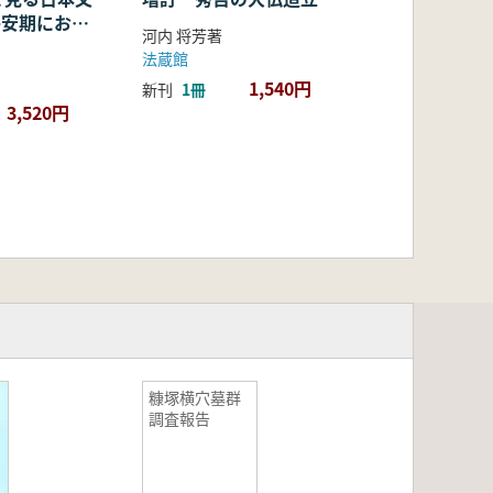
・平安期におけ
河内 将芳著
容・融合・展
法蔵館
1,540円
新刊
1冊
3,520円
糠塚横穴墓群
調査報告