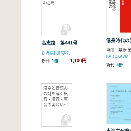
441号
信長時代の
高志路 第441号
黒田 基樹 
新潟県民俗学会
KADOKAWA
1,100円
新刊
1冊
新刊
5冊
漢字と音読み
の謎を解く呉
音・漢音・唐
音の奥深い世
界
東海古代祭