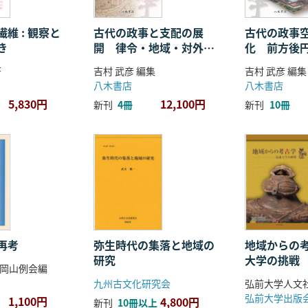
維 : 観察と
古代の政事と支配の展
古代の政事
き
開 律令・地域・対外関
化 前方後
係
ことば
著
吉村 武彦 編集
吉村 武彦 編集
八木書店
八木書店
5,830円
12,100円
新刊
4冊
新刊
10冊
再考
弥生時代の集落と地域の
地域からの考
研究
大学の挑戦
岡山例会編
九州古文化研究会
弘前大学出版
1,100円
4,800円
新刊
10冊以上