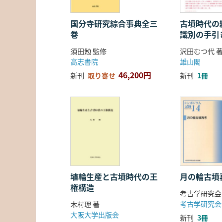
国分寺研究綜合事典全三
古墳時代の繊
巻
識別の手引
須田勉 監修
沢田むつ代 
高志書院
雄山閣
46,200円
新刊
取り寄せ
新刊
1冊
埴輪生産と古墳時代の王
月の輪古墳
権構造
考古学研究会
考古学研究会
木村理 著
大阪大学出版会
新刊
3冊