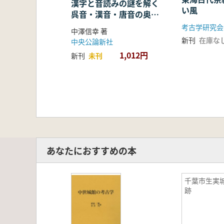
漢字と音読みの謎を解く
い風
呉音・漢音・唐音の奥深
い世界
考古学研究会
中澤信幸 著
新刊
在庫な
中央公論新社
1,012円
新刊
未刊
あなたにおすすめの本
千葉市生実
跡