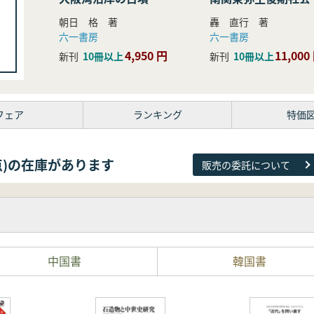
研究
朝日 格 著
轟 直行 著
六一書房
六一書房
4,950 円
11,000
新刊
10冊以上
新刊
10冊以上
フェア
ランキング
特価
38点)の在庫があります
販売の委託について
中国書
韓国書