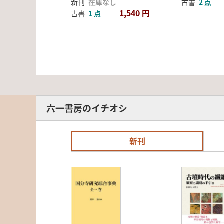
新刊
在庫なし
古書
2 点
1,540 円
古書
1 点
六一書房のイチオシ
新刊