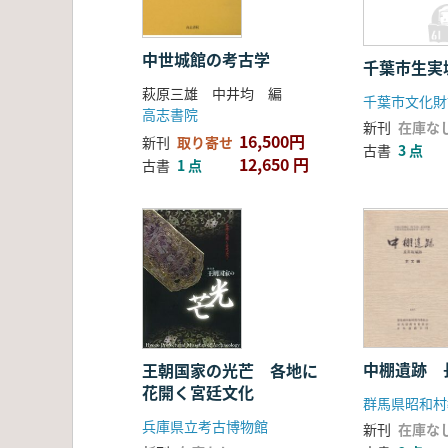
中世城館の考古学
千葉市生実
萩原三雄 中井均 編
千葉市文化財
高志書院
新刊
在庫な
16,500円
新刊
取り寄せ
古書
3 点
12,650 円
古書
1 点
中棚遺跡 
王朝国家の光芒 各地に
花開く宮廷文化
兵庫県立考古博物館
新刊
在庫な