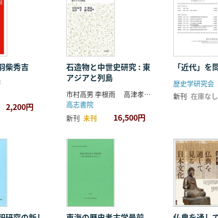
羽柴秀吉
石造物と中世史研究 : 東
「近代」を
アジアと列島
著
歴史学研究会
市村高男 李根雨 高津孝 劉恒武 編
新刊
在庫なし
高志書院
2,200円
16,500円
新刊
未刊
祀研究の新し
東海の歴史考古学最前
仏典を通し