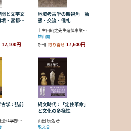
空間と文字文
地域考古学の新視角 動
円墳・宮都・
態・交流・儀礼
土生田純之先生追悼事業会 編
雄山閣
12,100円
17,600円
新刊
取り寄せ
古学 : 弘前
縄文時代 : 「定住革命」
と文化の多様性
弘前大学人文社会科学部北日本考古学研究センター 編
山田 康弘 著
会
敬文舎