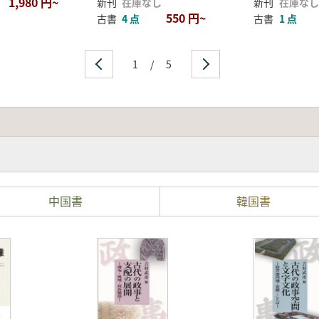
1,980 円~
新刊
在庫なし
新刊
在庫なし
550 円~
古書
4 点
古書
1 点
1
/
5
中国書
韓国書