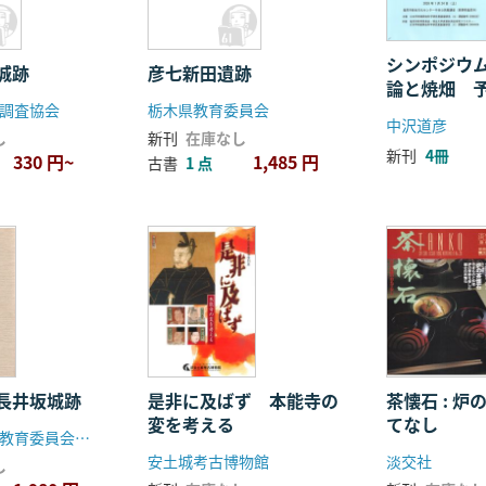
シンポジウ
城跡
彦七新田遺跡
論と焼畑 
調査協会
栃木県教育委員会
中沢道彦
し
新刊
在庫なし
新刊
4冊
330 円~
1,485 円
古書
1 点
長井坂城跡
是非に及ばず 本能寺の
茶懐石 : 
変を考える
てなし
群馬県昭和村教育委員会 群馬県教育委員会 日本道路公団
安土城考古博物館
淡交社
し