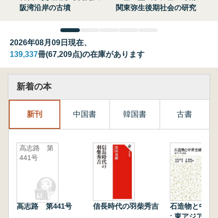
阪湾沿岸の古墳
関東弥生後期社会の研究
2026年08月09日現在、
139,337
冊(67,209点)の在庫があります
新着の本
新刊
中国書
韓国書
古書
高志路 第
441号
高志路 第441号
信長時代の羽柴秀吉
石造物と中世
: 東アジアと