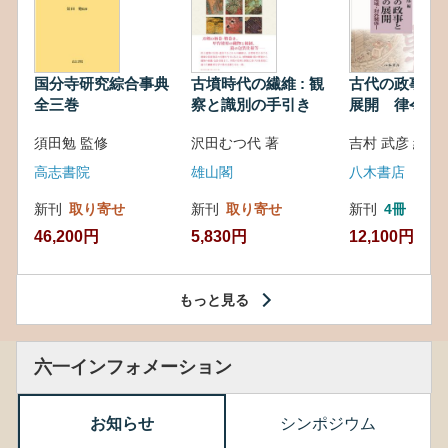
国分寺研究綜合事典
古墳時代の繊維 : 観
古代の政事と
全三巻
察と識別の手引き
展開 律令・
対外関係
須田勉 監修
沢田むつ代 著
吉村 武彦 編集
高志書院
雄山閣
八木書店
新刊
取り寄せ
新刊
取り寄せ
新刊
4冊
46,200円
5,830円
12,100円
もっと見る
六一インフォメーション
お知らせ
シンポジウム