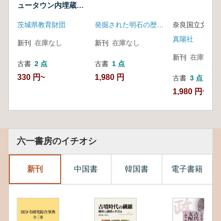
ュータウン内埋蔵文
化財調査報告書4
茨城県教育財団
発掘された明石の歴史展実行委員会
奈良国立文化財
真陽社
新刊
在庫なし
新刊
在庫なし
新刊
在庫なし
古書
2 点
古書
1 点
330 円~
1,980 円
古書
3 点
1,980 円~
六一書房のイチオシ
新刊
中国書
韓国書
電子書籍