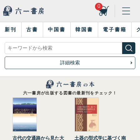
0
新刊
古書
中国書
韓国書
電子書籍
詳細検索
六一書房が出版する図書の最新刊をチェック！
古代の交通路から見た大
土器の型式学に基づく南