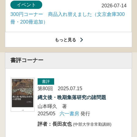
イベント
2026-07-14
300円コーナー 商品入れ替えました（文京倉庫300
冊・200冊追加）
もっと見る
書評コーナー
書評
第80回 2025.07.15
縄文後・晩期集落研究の諸問題
山本暉久 著
2025/05
六一書房
発行
評者：長田友也
(中部大学非常勤講師)