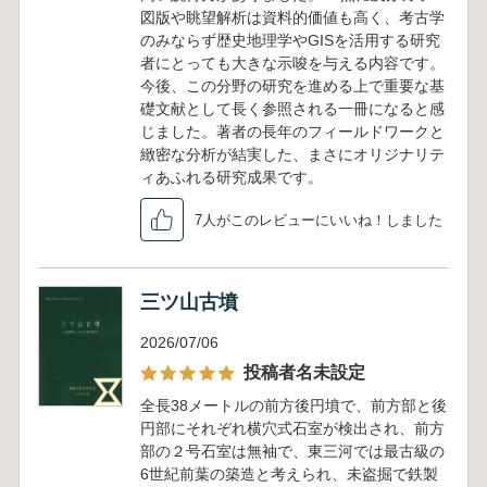
図版や眺望解析は資料的価値も高く、考古学
のみならず歴史地理学やGISを活用する研究
者にとっても大きな示唆を与える内容です。
今後、この分野の研究を進める上で重要な基
礎文献として長く参照される一冊になると感
じました。著者の長年のフィールドワークと
緻密な分析が結実した、まさにオリジナリテ
ィあふれる研究成果です。
7人がこのレビューにいいね！しました
三ツ山古墳
2026/07/06
投稿者名未設定
全長38メートルの前方後円墳で、前方部と後
円部にそれぞれ横穴式石室が検出され、前方
部の２号石室は無袖で、東三河では最古級の
6世紀前葉の築造と考えられ、未盗掘で鉄製