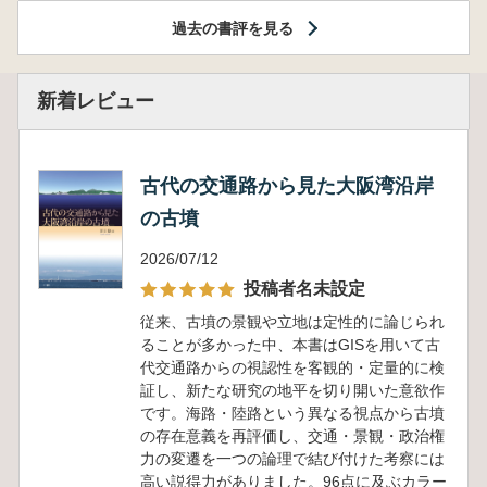
過去の書評を見る
新着レビュー
古代の交通路から見た大阪湾沿岸
の古墳
2026/07/12
投稿者名未設定
従来、古墳の景観や立地は定性的に論じられ
ることが多かった中、本書はGISを用いて古
代交通路からの視認性を客観的・定量的に検
証し、新たな研究の地平を切り開いた意欲作
です。海路・陸路という異なる視点から古墳
の存在意義を再評価し、交通・景観・政治権
力の変遷を一つの論理で結び付けた考察には
高い説得力がありました。96点に及ぶカラー