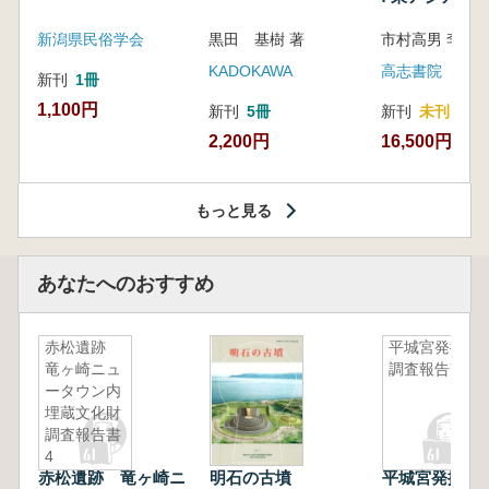
新潟県民俗学会
黒田 基樹 著
KADOKAWA
高志書院
新刊
1冊
1,100円
新刊
5冊
新刊
未刊
2,200円
16,500円
もっと見る
あなたへのおすすめ
赤松遺跡
平城宮発掘
竜ヶ崎ニュ
調査報告7
ータウン内
埋蔵文化財
調査報告書
4
赤松遺跡 竜ヶ崎ニ
明石の古墳
平城宮発掘調