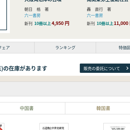
研究
朝日 格 著
轟 直行 著
六一書房
六一書房
4,950 円
11,000
新刊
10冊以上
新刊
10冊以上
フェア
ランキング
特価
38点)の在庫があります
販売の委託について
中国書
韓国書