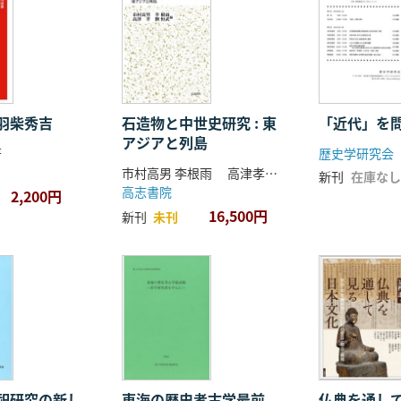
羽柴秀吉
石造物と中世史研究 : 東
「近代」を
アジアと列島
著
歴史学研究会
市村高男 李根雨 高津孝 劉恒武 編
新刊
在庫なし
高志書院
2,200円
16,500円
新刊
未刊
祀研究の新し
東海の歴史考古学最前
仏典を通し