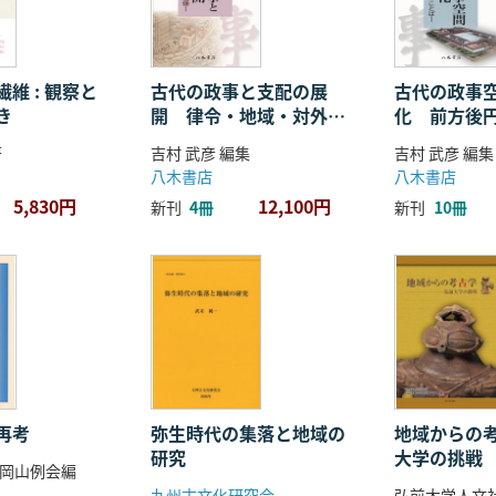
維 : 観察と
古代の政事と支配の展
古代の政事
き
開 律令・地域・対外関
化 前方後
係
ことば
著
吉村 武彦 編集
吉村 武彦 編集
八木書店
八木書店
5,830円
12,100円
新刊
4冊
新刊
10冊
再考
弥生時代の集落と地域の
地域からの考
研究
大学の挑戦
岡山例会編
九州古文化研究会