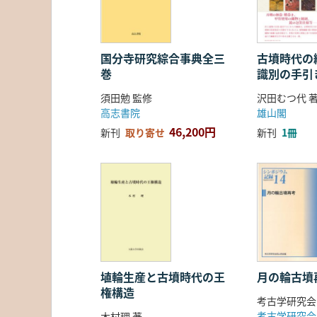
国分寺研究綜合事典全三
古墳時代の繊
巻
識別の手引
須田勉 監修
沢田むつ代 
高志書院
雄山閣
46,200円
新刊
取り寄せ
新刊
1冊
埴輪生産と古墳時代の王
月の輪古墳
権構造
考古学研究会
考古学研究会
木村理 著