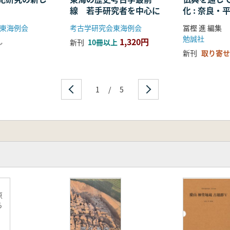
線 若手研究者を中心に
化 : 奈良
る仏教の受
東海例会
考古学研究会東海例会
冨樫 進 編集
開
勉誠社
1,320円
し
新刊
10冊以上
新刊
取り寄せ
1
/
5
原
ら