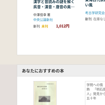
漢字と音読みの謎を解く
い風
呉音・漢音・唐音の奥深
い世界
考古学研究会
中澤信幸 著
新刊
在庫な
中央公論新社
1,012円
新刊
未刊
あなたにおすすめの本
学問への情
熱 「明石
人」発見か
五十年