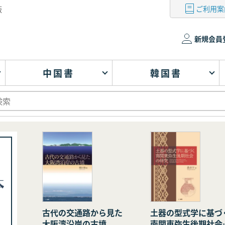
ご利用案
版
新規会員
中国書
韓国書
古代の交通路から見た
土器の型式学に基づ
大阪湾沿岸の古墳
南関東弥生後期社会