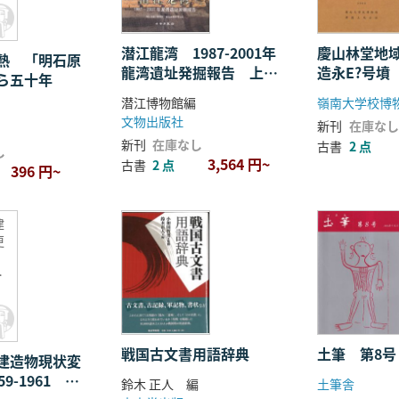
潜江龍湾 1987-2001年
慶山林堂地
熱 「明石原
龍湾遺址発掘報告 上下
造永E?号墳
ら五十年
全2冊
潜江博物館編
文物出版社
新刊
在庫なし
新刊
在庫なし
古書
2 点
し
3,564 円~
古書
2 点
396 円~
建
更
セ
戦国古文書用語辞典
土筆 第8号
建造物現状変
9-1961 2
鈴木 正人 編
土筆舎