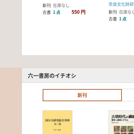
冊セット
奈良文化財研
新刊
在庫なし
550 円
新刊
在庫な
古書
1 点
古書
1 点
六一書房のイチオシ
新刊