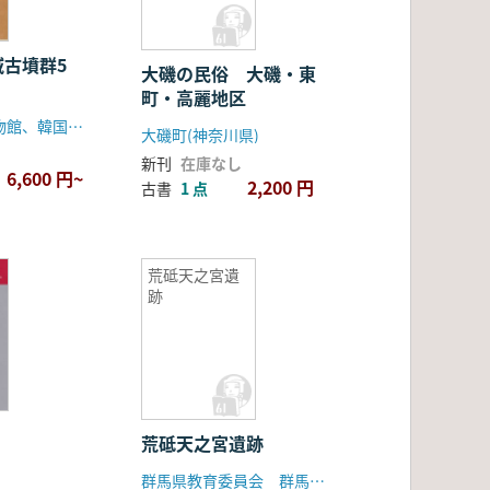
域古墳群5
大磯の民俗 大磯・東
町・高麗地区
嶺南大学校博物館、韓国土地公社
大磯町(神奈川県)
新刊
在庫なし
6,600 円~
2,200 円
古書
1 点
荒砥天之宮遺
跡
荒砥天之宮遺跡
群馬県教育委員会 群馬県埋蔵文化財調査事業団