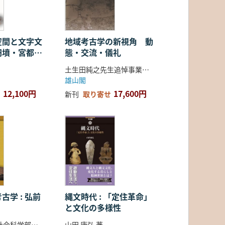
空間と文字文
地域考古学の新視角 動
円墳・宮都・
態・交流・儀礼
土生田純之先生追悼事業会 編
雄山閣
12,100円
17,600円
新刊
取り寄せ
古学 : 弘前
縄文時代 : 「定住革命」
と文化の多様性
弘前大学人文社会科学部北日本考古学研究センター 編
山田 康弘 著