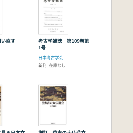
問い直す
考古学雑誌 第109巻第
1号
日本考古学会
新刊
在庫なし
て見る日本文
増訂 秀吉の大仏造立