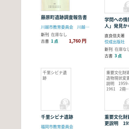
藤原町遺跡調査報告書
学問への情
人」発見か
川越市教育委員会 川越市遺跡調査会
新刊
在庫なし
直良信夫著
1,760 円
古書
1 点
佼成出版社
新刊
在庫な
古書
3 点
千里シビナ遺
重要文化財
跡
造物現状変
説明 1959-
1961 2冊
ット
千里シビナ遺跡
重要文化財
更説明 195
福岡市教育委員会