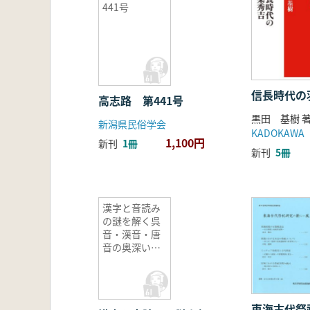
441号
信長時代の
高志路 第441号
黒田 基樹 
新潟県民俗学会
KADOKAWA
1,100円
新刊
1冊
新刊
5冊
漢字と音読み
の謎を解く呉
音・漢音・唐
音の奥深い世
界
東海古代祭