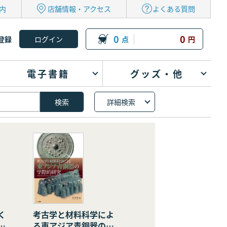
内
店舗情報・アクセス
よくある質問
0
0
登録
点
円
電子書籍
グッズ・他
詳細検索
く
考古学と材料科学によ
の
る東アジア青銅器の学