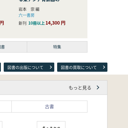
際的研究
岩本 崇 編
六一書房
 円
14,300 円
新刊
10冊以上
図書
特集
図書の出版について
図書の買取について
もっと見る
古書