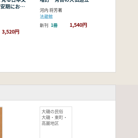
・平安期におけ
河内 将芳著
容・融合・展
法蔵館
1,540円
新刊
1冊
3,520円
大磯の民俗
大磯・東町・
高麗地区