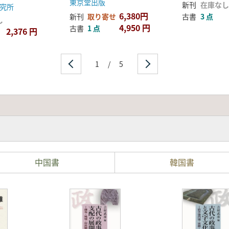
東京堂出版
新刊
在庫なし
究所
6,380円
新刊
取り寄せ
古書
3 点
し
4,950 円
古書
1 点
2,376 円
1
/
5
中国書
韓国書