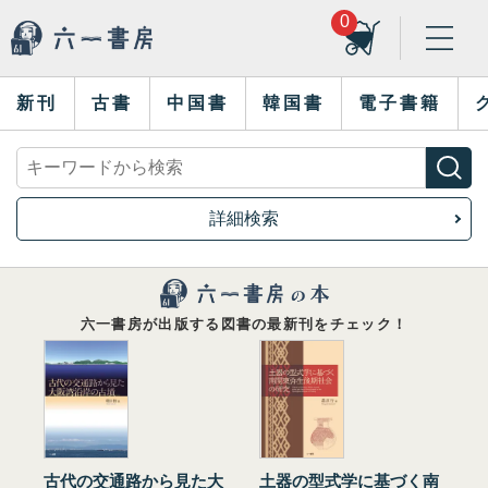
0
新刊
古書
中国書
韓国書
電子書籍
詳細検索
六一書房が出版する図書の最新刊をチェック！
古代の交通路から見た大
土器の型式学に基づく南