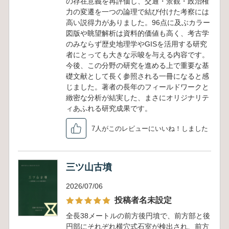
の存在意義を再評価し、交通・景観・政治権
力の変遷を一つの論理で結び付けた考察には
高い説得力がありました。96点に及ぶカラー
図版や眺望解析は資料的価値も高く、考古学
のみならず歴史地理学やGISを活用する研究
者にとっても大きな示唆を与える内容です。
今後、この分野の研究を進める上で重要な基
礎文献として長く参照される一冊になると感
じました。著者の長年のフィールドワークと
緻密な分析が結実した、まさにオリジナリテ
ィあふれる研究成果です。
7人がこのレビューにいいね！しました
三ツ山古墳
2026/07/06
投稿者名未設定
全長38メートルの前方後円墳で、前方部と後
円部にそれぞれ横穴式石室が検出され、前方