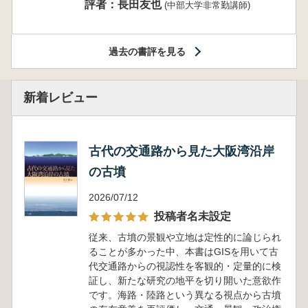
評者：長田友也
(中部大学非常勤講師)
過去の書評を見る
新着レビュー
古代の交通路から見た大阪湾沿岸
の古墳
2026/07/12
投稿者名未設定
従来、古墳の景観や立地は定性的に論じられ
ることが多かった中、本書はGISを用いて古
代交通路からの視認性を客観的・定量的に検
証し、新たな研究の地平を切り開いた意欲作
です。海路・陸路という異なる視点から古墳