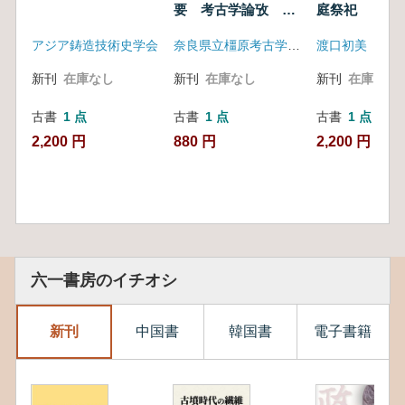
要 考古学論攷 第
庭祭祀
16冊
アジア鋳造技術史学会
奈良県立橿原考古学研究所
渡口初美
新刊
在庫なし
新刊
在庫なし
新刊
在庫なし
古書
1 点
古書
1 点
古書
1 点
2,200 円
880 円
2,200 円
六一書房のイチオシ
新刊
中国書
韓国書
電子書籍