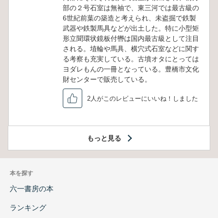
部の２号石室は無袖で、東三河では最古級の
6世紀前葉の築造と考えられ、未盗掘で鉄製
武器や鉄製馬具などが出土した。特に小型矩
形立聞環状鏡板付轡は国内最古級として注目
される。埴輪や馬具、横穴式石室などに関す
る考察も充実している。古墳オタにとっては
ヨダレもんの一冊となっている。豊橋市文化
財センターで販売している。
2人がこのレビューにいいね！しました
もっと見る
本を探す
六一書房の本
ランキング