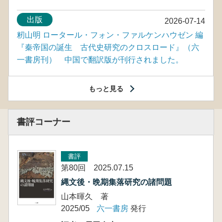
出版
2026-07-14
籾山明 ロータール・フォン・ファルケンハウゼン 編
『秦帝国の誕生 古代史研究のクロスロード』（六
一書房刊） 中国で翻訳版が刊行されました。
もっと見る
書評コーナー
書評
第80回 2025.07.15
縄文後・晩期集落研究の諸問題
山本暉久 著
2025/05
六一書房
発行