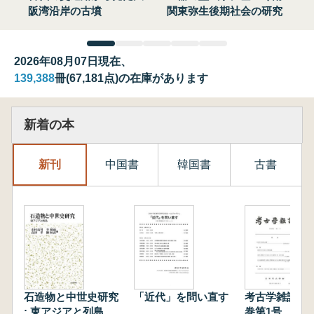
阪湾沿岸の古墳
関東弥生後期社会の研究
2026年08月07日現在、
139,388
冊(67,181点)の在庫があります
新着の本
新刊
中国書
韓国書
古書
石造物と中世史研究
「近代」を問い直す
考古学雑誌 第
: 東アジアと列島
巻第1号