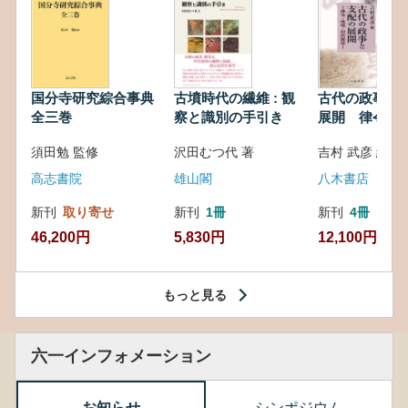
国分寺研究綜合事典
古墳時代の繊維 : 観
古代の政事と
全三巻
察と識別の手引き
展開 律令・
対外関係
須田勉 監修
沢田むつ代 著
吉村 武彦 編集
高志書院
雄山閣
八木書店
新刊
取り寄せ
新刊
1冊
新刊
4冊
46,200円
5,830円
12,100円
もっと見る
六一インフォメーション
お知らせ
シンポジウム