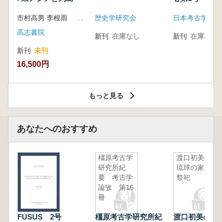
市村高男 李根雨 高津孝 劉恒武 編
歴史学研究会
日本考古学会
高志書院
新刊
在庫なし
新刊
在庫なし
新刊
未刊
16,500円
もっと見る
あなたへのおすすめ
橿原考古学
渡口初美の
研究所紀
琉球の家庭
要 考古学
祭祀
論攷 第16
冊
FUSUS 2号
橿原考古学研究所紀
渡口初美の琉