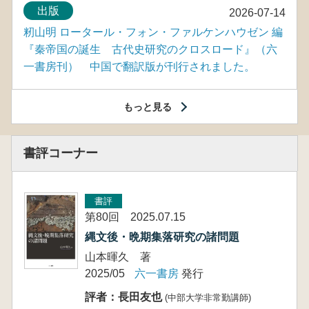
出版
2026-07-14
籾山明 ロータール・フォン・ファルケンハウゼン 編
『秦帝国の誕生 古代史研究のクロスロード』（六
一書房刊） 中国で翻訳版が刊行されました。
もっと見る
書評コーナー
書評
第80回 2025.07.15
縄文後・晩期集落研究の諸問題
山本暉久 著
2025/05
六一書房
発行
評者：長田友也
(中部大学非常勤講師)