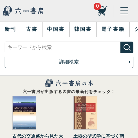
0
新刊
古書
中国書
韓国書
電子書籍
詳細検索
六一書房が出版する図書の最新刊をチェック！
古代の交通路から見た大
土器の型式学に基づく南