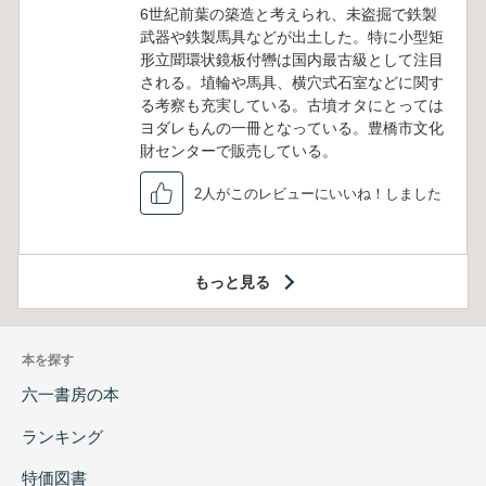
6世紀前葉の築造と考えられ、未盗掘で鉄製
武器や鉄製馬具などが出土した。特に小型矩
形立聞環状鏡板付轡は国内最古級として注目
される。埴輪や馬具、横穴式石室などに関す
る考察も充実している。古墳オタにとっては
ヨダレもんの一冊となっている。豊橋市文化
財センターで販売している。
2人がこのレビューにいいね！しました
もっと見る
本を探す
六一書房の本
ランキング
特価図書