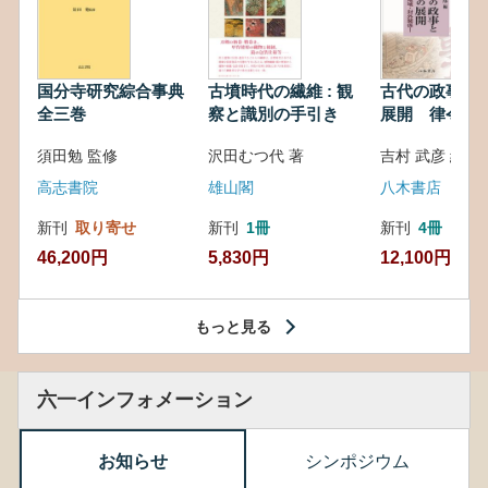
国分寺研究綜合事典
古墳時代の繊維 : 観
古代の政事と
全三巻
察と識別の手引き
展開 律令・
対外関係
須田勉 監修
沢田むつ代 著
吉村 武彦 編集
高志書院
雄山閣
八木書店
新刊
取り寄せ
新刊
1冊
新刊
4冊
46,200円
5,830円
12,100円
もっと見る
六一インフォメーション
お知らせ
シンポジウム