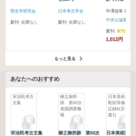
音の奥深い世
歴史学研究会
日本考古学会
中澤信幸 著
中央公論新社
新刊
在庫なし
新刊
在庫なし
新刊
未刊
1,012円
もっと見る
あなたへのおすすめ
宋治民考古
柳之御所
日本美術院
文集
跡 第50次
彫刻等修理
発掘調査概
記録6(京都
報
篇1)
宋治民考古文集
柳之御所跡 第50次
日本美術院彫