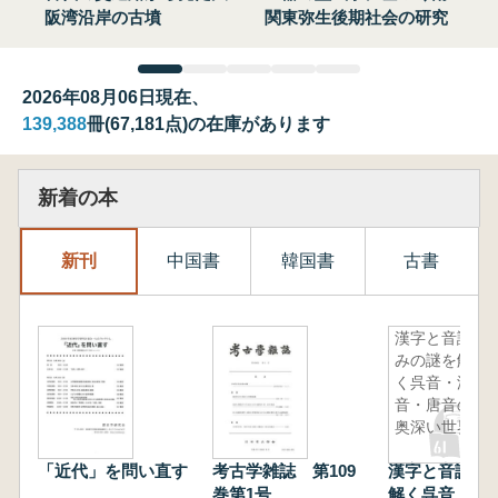
阪湾沿岸の古墳
関東弥生後期社会の研究
2026年08月06日現在、
139,388
冊(67,181点)の在庫があります
新着の本
新刊
中国書
韓国書
古書
漢字と音読
みの謎を解
く呉音・漢
音・唐音の
奥深い世界
「近代」を問い直す
考古学雑誌 第109
漢字と音読み
巻第1号
解く呉音・漢