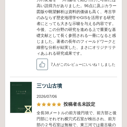
高い説得力がありました。96点に及ぶカラー
図版や眺望解析は資料的価値も高く、考古学
のみならず歴史地理学やGISを活用する研究
者にとっても大きな示唆を与える内容です。
今後、この分野の研究を進める上で重要な基
礎文献として長く参照される一冊になると感
じました。著者の長年のフィールドワークと
緻密な分析が結実した、まさにオリジナリテ
ィあふれる研究成果です。
7人がこのレビューにいいね！しました
三ツ山古墳
2026/07/06
投稿者名未設定
全長38メートルの前方後円墳で、前方部と後
円部にそれぞれ横穴式石室が検出され、前方
部の２号石室は無袖で、東三河では最古級の