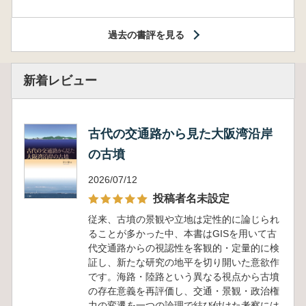
過去の書評を見る
新着レビュー
古代の交通路から見た大阪湾沿岸
の古墳
2026/07/12
投稿者名未設定
従来、古墳の景観や立地は定性的に論じられ
ることが多かった中、本書はGISを用いて古
代交通路からの視認性を客観的・定量的に検
証し、新たな研究の地平を切り開いた意欲作
です。海路・陸路という異なる視点から古墳
の存在意義を再評価し、交通・景観・政治権
力の変遷を一つの論理で結び付けた考察には