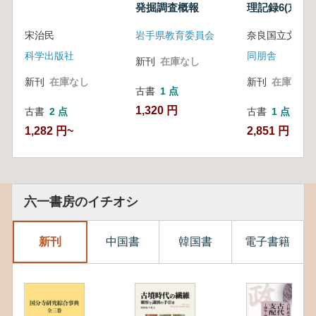
発掘調査概報
理記録6(京都篇
宋治民
岩手県教育委員会
奈良国立文化財
科学出版社
同朋舎
新刊
在庫なし
新刊
在庫なし
新刊
在庫なし
古書
1 点
1,320 円
古書
2 点
古書
1 点
1,282 円~
2,851 円
六一書房のイチオシ
新刊
中国書
韓国書
電子書籍