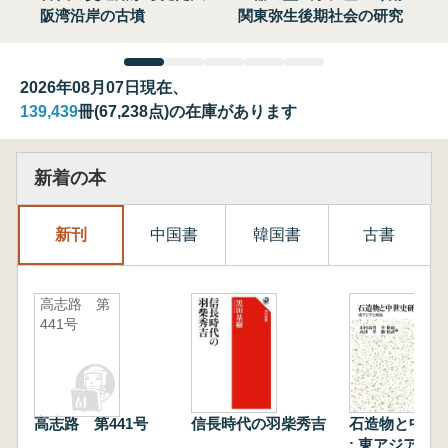
阪湾沿岸の古墳
関東弥生後期社会の研究
2026年08月07日現在、
139,439
冊(67,238点)の在庫があります
新着の本
新刊
中国書
韓国書
古書
高志路 第
441号
高志路 第441号
信長時代の羽柴秀吉
石造物と中世
: 東アジアと