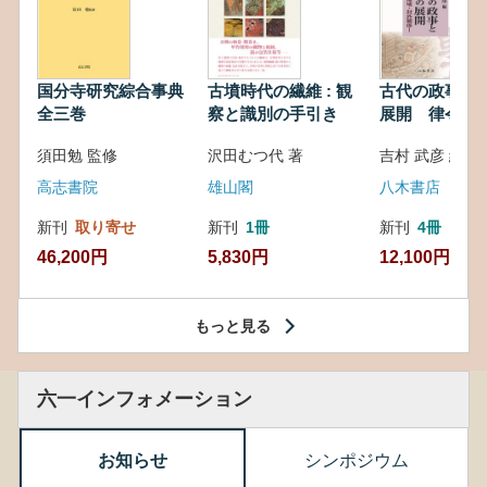
国分寺研究綜合事典
古墳時代の繊維 : 観
古代の政事と
全三巻
察と識別の手引き
展開 律令・
対外関係
須田勉 監修
沢田むつ代 著
吉村 武彦 編集
高志書院
雄山閣
八木書店
新刊
取り寄せ
新刊
1冊
新刊
4冊
46,200円
5,830円
12,100円
もっと見る
六一インフォメーション
お知らせ
シンポジウム