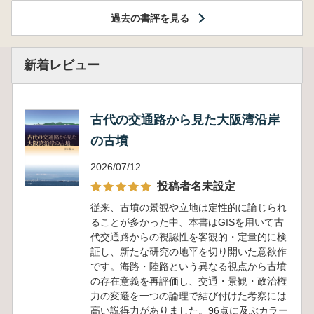
過去の書評を見る
新着レビュー
古代の交通路から見た大阪湾沿岸
の古墳
2026/07/12
投稿者名未設定
従来、古墳の景観や立地は定性的に論じられ
ることが多かった中、本書はGISを用いて古
代交通路からの視認性を客観的・定量的に検
証し、新たな研究の地平を切り開いた意欲作
です。海路・陸路という異なる視点から古墳
の存在意義を再評価し、交通・景観・政治権
力の変遷を一つの論理で結び付けた考察には
高い説得力がありました。96点に及ぶカラー