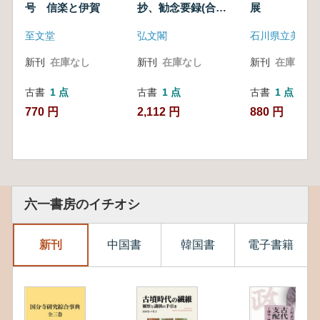
号 信楽と伊賀
抄、勧念要録(合
展
本) (影印)
至文堂
弘文閣
新刊
在庫なし
新刊
在庫なし
新刊
在庫なし
古書
1 点
古書
1 点
古書
1 点
770 円
2,112 円
880 円
六一書房のイチオシ
新刊
中国書
韓国書
電子書籍