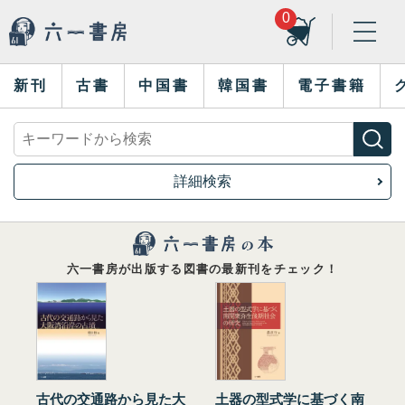
0
新刊
古書
中国書
韓国書
電子書籍
詳細検索
六一書房が出版する図書の最新刊をチェック！
古代の交通路から見た大
土器の型式学に基づく南