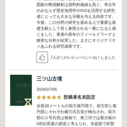
図版や眺望解析は資料的価値も高く、考古学
のみならず歴史地理学やGISを活用する研究
者にとっても大きな示唆を与える内容です。
今後、この分野の研究を進める上で重要な基
礎文献として長く参照される一冊になると感
じました。著者の長年のフィールドワークと
緻密な分析が結実した、まさにオリジナリテ
ィあふれる研究成果です。
7人がこのレビューにいいね！しました
三ツ山古墳
2026/07/06
投稿者名未設定
全長38メートルの前方後円墳で、前方部と後
円部にそれぞれ横穴式石室が検出され、前方
部の２号石室は無袖で、東三河では最古級の
6世紀前葉の築造と考えられ、未盗掘で鉄製