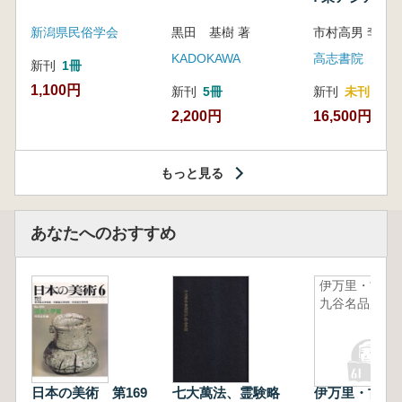
新潟県民俗学会
黒田 基樹 著
KADOKAWA
高志書院
新刊
1冊
1,100円
新刊
5冊
新刊
未刊
2,200円
16,500円
もっと見る
あなたへのおすすめ
伊万里・古
九谷名品展
日本の美術 第169
七大萬法、霊験略
伊万里・古九