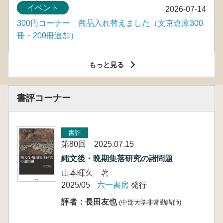
イベント
2026-07-14
300円コーナー 商品入れ替えました（文京倉庫300
冊・200冊追加）
もっと見る
書評コーナー
書評
第80回 2025.07.15
縄文後・晩期集落研究の諸問題
山本暉久 著
2025/05
六一書房
発行
評者：長田友也
(中部大学非常勤講師)