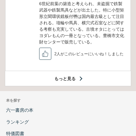
6世紀前葉の築造と考えられ、未盗掘で鉄製
武器や鉄製馬具などが出土した。特に小型矩
形立聞環状鏡板付轡は国内最古級として注目
される。埴輪や馬具、横穴式石室などに関す
る考察も充実している。古墳オタにとっては
ヨダレもんの一冊となっている。豊橋市文化
財センターで販売している。
2人がこのレビューにいいね！しました
もっと見る
本を探す
六一書房の本
ランキング
特価図書