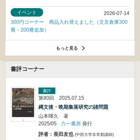
イベント
2026-07-14
300円コーナー 商品入れ替えました（文京倉庫300
冊・200冊追加）
もっと見る
書評コーナー
書評
第80回 2025.07.15
縄文後・晩期集落研究の諸問題
山本暉久 著
2025/05
六一書房
発行
評者：長田友也
(中部大学非常勤講師)