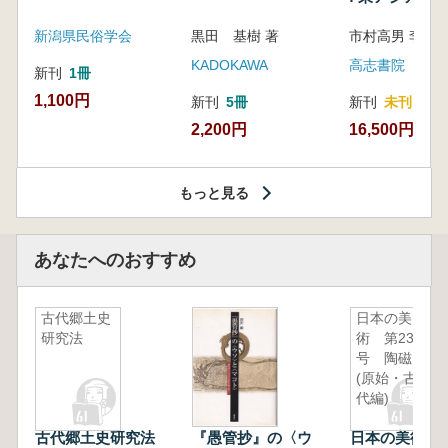
新潟県民俗学会
黒田 基樹 著
KADOKAWA
高志書院
新刊
1冊
1,100円
新刊
5冊
新刊
未刊
2,200円
16,500円
もっと見る
あなたへのおすすめ
古代郷土史
日本の美
研究法
術 第235
号 陶磁
(原始・古
代編)
古代郷土史研究法
『愚管抄』の〈ウ
日本の美術 第