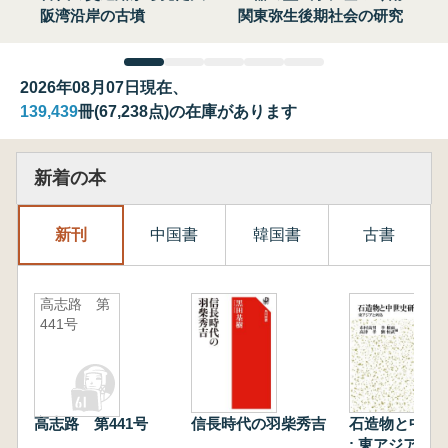
阪湾沿岸の古墳
関東弥生後期社会の研究
2026年08月07日現在、
139,439
冊(67,238点)の在庫があります
新着の本
新刊
中国書
韓国書
古書
高志路 第
441号
高志路 第441号
信長時代の羽柴秀吉
石造物と中世
: 東アジアと