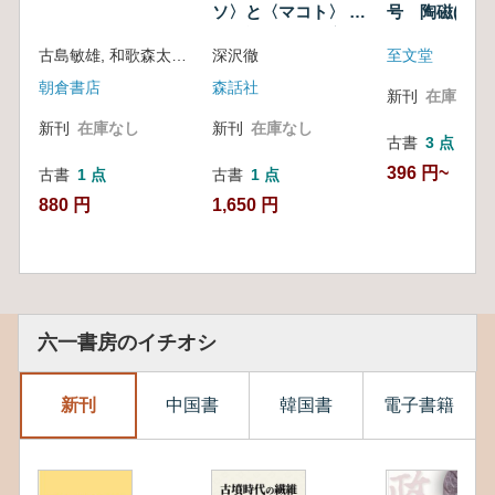
ソ〉と〈マコト〉 :
号 陶磁(原始
歴史語りの自己言及
編)
古島敏雄, 和歌森太郎, 木村礎編集
深沢徹
至文堂
性を超え出て
朝倉書店
森話社
新刊
在庫なし
新刊
在庫なし
新刊
在庫なし
古書
3 点
396 円~
古書
1 点
古書
1 点
880 円
1,650 円
六一書房のイチオシ
新刊
中国書
韓国書
電子書籍