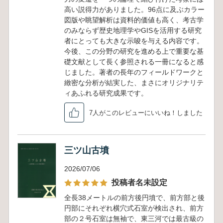
高い説得力がありました。96点に及ぶカラー
図版や眺望解析は資料的価値も高く、考古学
のみならず歴史地理学やGISを活用する研究
者にとっても大きな示唆を与える内容です。
今後、この分野の研究を進める上で重要な基
礎文献として長く参照される一冊になると感
じました。著者の長年のフィールドワークと
緻密な分析が結実した、まさにオリジナリテ
ィあふれる研究成果です。
7人がこのレビューにいいね！しました
三ツ山古墳
2026/07/06
投稿者名未設定
全長38メートルの前方後円墳で、前方部と後
円部にそれぞれ横穴式石室が検出され、前方
部の２号石室は無袖で、東三河では最古級の