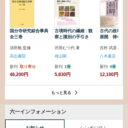
国分寺研究綜合事典
古墳時代の繊維 : 観
古代の政事と
全三巻
察と識別の手引き
展開 律令・
対外関係
須田勉 監修
沢田むつ代 著
吉村 武彦 編集
高志書院
雄山閣
八木書店
新刊
取り寄せ
新刊
1冊
新刊
4冊
46,200円
5,830円
12,100円
もっと見る
六一インフォメーション
お知らせ
シンポジウム