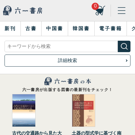
0
新刊
古書
中国書
韓国書
電子書籍
詳細検索
六一書房が出版する図書の最新刊をチェック！
古代の交通路から見た大
土器の型式学に基づく南