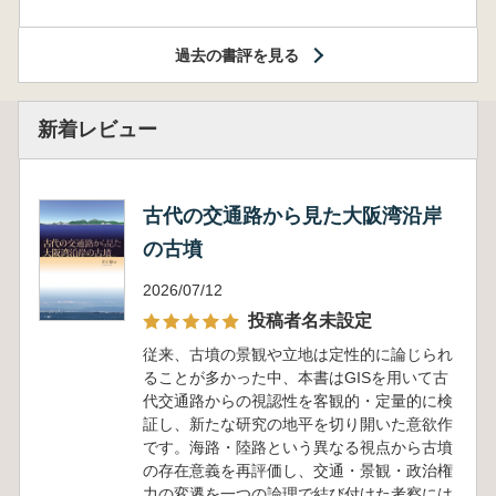
過去の書評を見る
新着レビュー
古代の交通路から見た大阪湾沿岸
の古墳
2026/07/12
投稿者名未設定
従来、古墳の景観や立地は定性的に論じられ
ることが多かった中、本書はGISを用いて古
代交通路からの視認性を客観的・定量的に検
証し、新たな研究の地平を切り開いた意欲作
です。海路・陸路という異なる視点から古墳
の存在意義を再評価し、交通・景観・政治権
力の変遷を一つの論理で結び付けた考察には