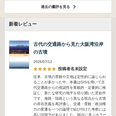
過去の書評を見る
新着レビュー
古代の交通路から見た大阪湾沿岸
の古墳
2026/07/12
投稿者名未設定
従来、古墳の景観や立地は定性的に論じられ
ることが多かった中、本書はGISを用いて古
代交通路からの視認性を客観的・定量的に検
証し、新たな研究の地平を切り開いた意欲作
です。海路・陸路という異なる視点から古墳
の存在意義を再評価し、交通・景観・政治権
力の変遷を一つの論理で結び付けた考察には
高い説得力がありました。96点に及ぶカラー