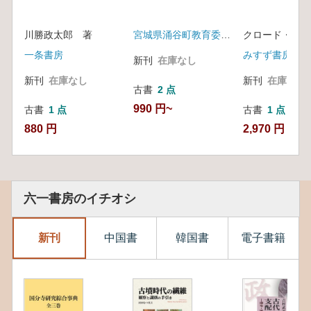
川勝政太郎 著
宮城県涌谷町教育委員会
一条書房
みすず書房
新刊
在庫なし
新刊
在庫なし
新刊
在庫なし
古書
2 点
990 円~
古書
1 点
古書
1 点
880 円
2,970 円
六一書房のイチオシ
新刊
中国書
韓国書
電子書籍