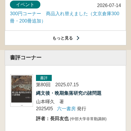
イベント
2026-07-14
300円コーナー 商品入れ替えました（文京倉庫300
冊・200冊追加）
もっと見る
書評コーナー
書評
第80回 2025.07.15
縄文後・晩期集落研究の諸問題
山本暉久 著
2025/05
六一書房
発行
評者：長田友也
(中部大学非常勤講師)