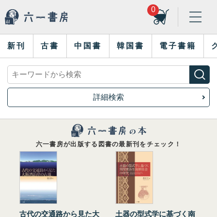
0
新刊
古書
中国書
韓国書
電子書籍
詳細検索
六一書房が出版する図書の最新刊をチェック！
古代の交通路から見た大
土器の型式学に基づく南