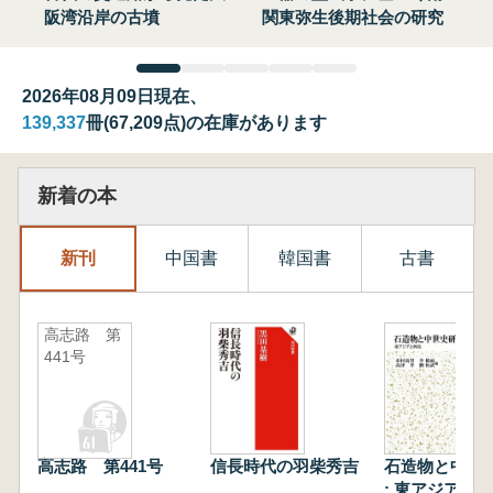
阪湾沿岸の古墳
関東弥生後期社会の研究
2026年08月09日現在、
139,337
冊(67,209点)の在庫があります
新着の本
新刊
中国書
韓国書
古書
高志路 第
441号
高志路 第441号
信長時代の羽柴秀吉
石造物と中世
: 東アジアと