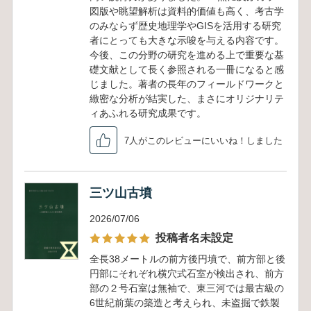
図版や眺望解析は資料的価値も高く、考古学
のみならず歴史地理学やGISを活用する研究
者にとっても大きな示唆を与える内容です。
今後、この分野の研究を進める上で重要な基
礎文献として長く参照される一冊になると感
じました。著者の長年のフィールドワークと
緻密な分析が結実した、まさにオリジナリテ
ィあふれる研究成果です。
7人がこのレビューにいいね！しました
三ツ山古墳
2026/07/06
投稿者名未設定
全長38メートルの前方後円墳で、前方部と後
円部にそれぞれ横穴式石室が検出され、前方
部の２号石室は無袖で、東三河では最古級の
6世紀前葉の築造と考えられ、未盗掘で鉄製