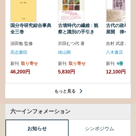
国分寺研究綜合事典
古墳時代の繊維 : 観
古代の政事と
全三巻
察と識別の手引き
展開 律令・
対外関係
須田勉 監修
沢田むつ代 著
吉村 武彦 編集
高志書院
雄山閣
八木書店
新刊
取り寄せ
新刊
取り寄せ
新刊
4冊
46,200円
5,830円
12,100円
もっと見る
六一インフォメーション
お知らせ
シンポジウム