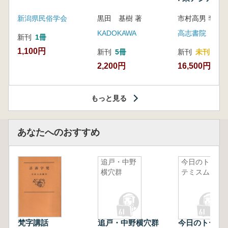
新潟県民俗学会
黒田 基樹 著
KADOKAWA
高志書院
新刊
1冊
1,100円
新刊
5冊
新刊
未刊
2,200円
16,500円
もっと見る
あなたへのおすすめ
追戸・中野
今日のトー
横穴群
テミスム
梵字講話
追戸・中野横穴群
今日のトーテ