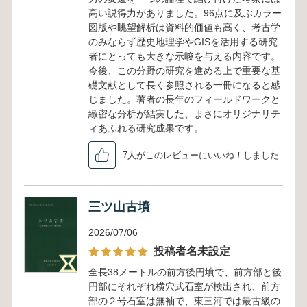
高い説得力がありました。96点に及ぶカラー
図版や眺望解析は資料的価値も高く、考古学
のみならず歴史地理学やGISを活用する研究
者にとっても大きな示唆を与える内容です。
今後、この分野の研究を進める上で重要な基
礎文献として長く参照される一冊になると感
じました。著者の長年のフィールドワークと
緻密な分析が結実した、まさにオリジナリテ
ィあふれる研究成果です。
7人がこのレビューにいいね！しました
三ツ山古墳
2026/07/06
投稿者名未設定
全長38メートルの前方後円墳で、前方部と後
円部にそれぞれ横穴式石室が検出され、前方
部の２号石室は無袖で、東三河では最古級の