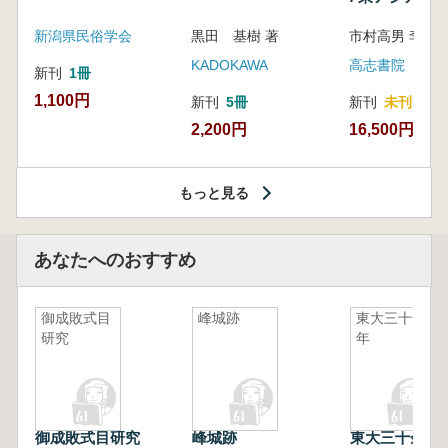
新潟県民俗学会
黒田 基樹 著
KADOKAWA
高志書院
新刊
1冊
1,100円
新刊
5冊
新刊
未刊
2,200円
16,500円
もっと見る
あなたへのおすすめ
御成敗式目
峰城跡
東大三十余
研究
年
御成敗式目研究
峰城跡
東大三十余年