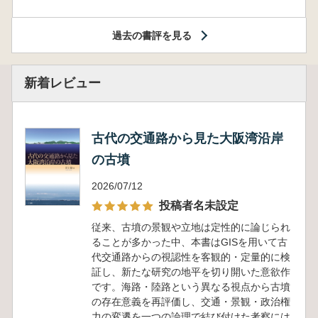
過去の書評を見る
新着レビュー
古代の交通路から見た大阪湾沿岸
の古墳
2026/07/12
投稿者名未設定
従来、古墳の景観や立地は定性的に論じられ
ることが多かった中、本書はGISを用いて古
代交通路からの視認性を客観的・定量的に検
証し、新たな研究の地平を切り開いた意欲作
です。海路・陸路という異なる視点から古墳
の存在意義を再評価し、交通・景観・政治権
力の変遷を一つの論理で結び付けた考察には