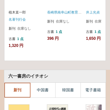
植木直一郎
長崎県南串山町教育委員会
井上光貞
名著刊行会
新刊
在庫なし
新刊
在庫なし
新刊
在庫なし
古書
1 点
古書
1 点
396 円
1,650 円
古書
1 点
1,320 円
六一書房のイチオシ
新刊
中国書
韓国書
電子書籍