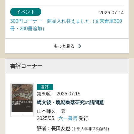
イベント
2026-07-14
300円コーナー 商品入れ替えました（文京倉庫300
冊・200冊追加）
もっと見る
書評コーナー
書評
第80回 2025.07.15
縄文後・晩期集落研究の諸問題
山本暉久 著
2025/05
六一書房
発行
評者：長田友也
(中部大学非常勤講師)