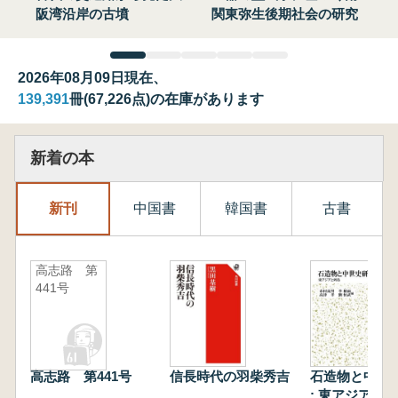
阪湾沿岸の古墳
関東弥生後期社会の研究
2026年08月09日現在、
139,391
冊(67,226点)の在庫があります
新着の本
新刊
中国書
韓国書
古書
高志路 第
441号
高志路 第441号
信長時代の羽柴秀吉
石造物と中世
: 東アジアと