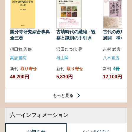
国分寺研究綜合事典
古墳時代の繊維 : 観
古代の政事と
全三巻
察と識別の手引き
展開 律令・
対外関係
須田勉 監修
沢田むつ代 著
吉村 武彦 編集
高志書院
雄山閣
八木書店
新刊
取り寄せ
新刊
取り寄せ
新刊
4冊
46,200円
5,830円
12,100円
もっと見る
六一インフォメーション
お知らせ
シンポジウム