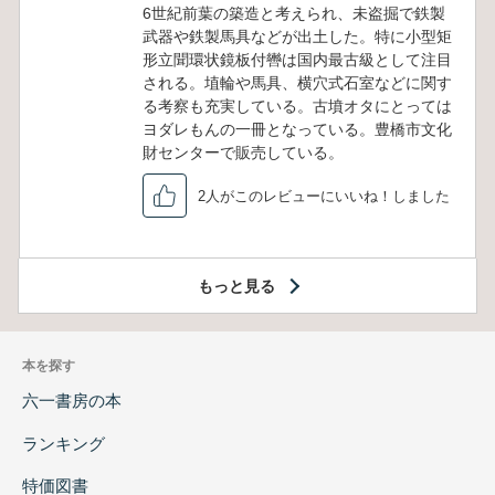
6世紀前葉の築造と考えられ、未盗掘で鉄製
武器や鉄製馬具などが出土した。特に小型矩
形立聞環状鏡板付轡は国内最古級として注目
される。埴輪や馬具、横穴式石室などに関す
る考察も充実している。古墳オタにとっては
ヨダレもんの一冊となっている。豊橋市文化
財センターで販売している。
2人がこのレビューにいいね！しました
もっと見る
本を探す
六一書房の本
ランキング
特価図書