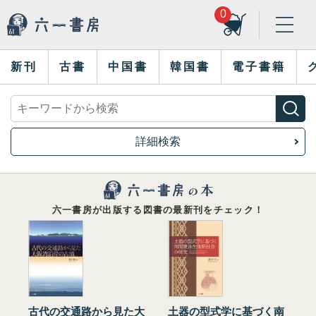
0
新刊
古書
中国書
韓国書
電子書籍
詳細検索
六一書房が出版する図書の最新刊をチェック！
古代の交通路から見た大
土器の型式学に基づく南