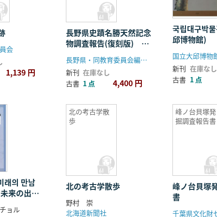
국립대구박물
跡
長野県史蹟名勝天然記念
邱博物館)
物調査報告(復刻版)
員会
1〜7巻 揃
国立大邱博物
長野県・同教育委員会編、長野県文化財保護協会
し
新刊
在庫なし
1,139 円
新刊
在庫なし
古書
1 点
4,400 円
古書
1 点
北の考古学散
峰ノ台貝塚発
歩
掘調査報告書
미래의 만남
北の考古学散歩
峰ノ台貝塚
と未来の出逢
書
野村 崇
チョル
北海道新聞社
千葉県文化財