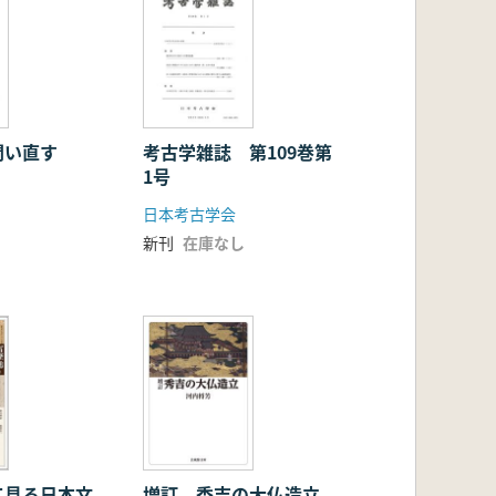
問い直す
考古学雑誌 第109巻第
1号
日本考古学会
新刊
在庫なし
て見る日本文
増訂 秀吉の大仏造立