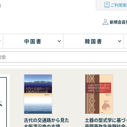
ご利用案
版
新規会員
中国書
韓国書
古代の交通路から見た
土器の型式学に基づ
大阪湾沿岸の古墳
南関東弥生後期社会