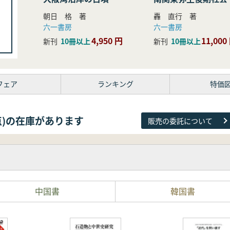
研究
朝日 格 著
轟 直行 著
六一書房
六一書房
4,950 円
11,000
新刊
10冊以上
新刊
10冊以上
フェア
ランキング
特価
38点)の在庫があります
販売の委託について
中国書
韓国書