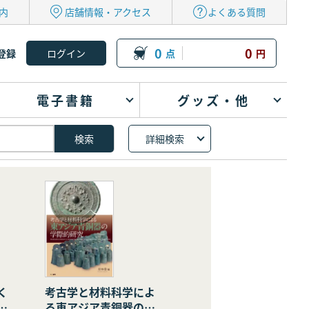
内
店舗情報・アクセス
よくある質問
0
0
登録
点
円
電子書籍
グッズ・他
詳細検索
く
考古学と材料科学によ
の
る東アジア青銅器の学