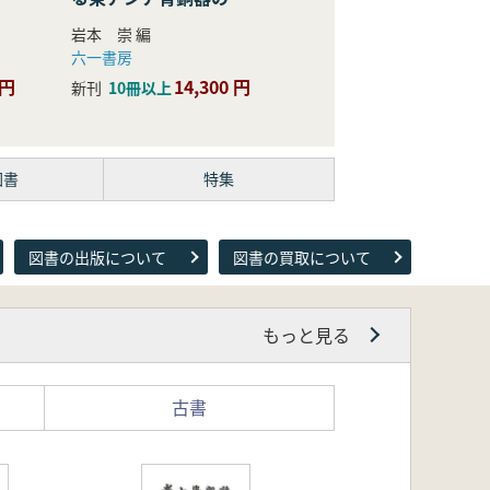
際的研究
岩本 崇 編
六一書房
 円
14,300 円
新刊
10冊以上
図書
特集
図書の出版について
図書の買取について
もっと見る
古書