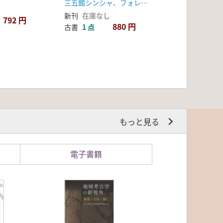
三五館シンシャ、フォレスト出版 (発売)
新刊
在庫なし
792 円
880 円
古書
1 点
もっと見る
電子書籍