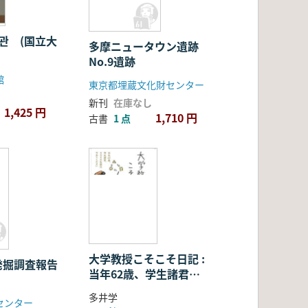
관 (国立大
多摩ニュータウン遺跡
No.9遺跡
館
東京都埋蔵文化財センター
新刊
在庫なし
1,425 円
1,710 円
古書
1 点
大学教授こそこそ日記 :
発掘調査報告
当年62歳、学生諸君、
そろそろ私語はやめてく
多井学
センター
ださい