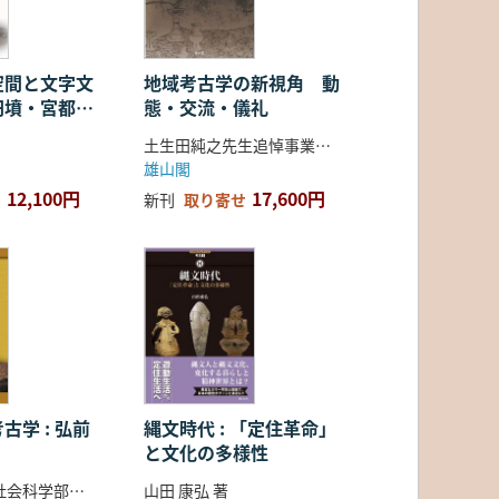
空間と文字文
地域考古学の新視角 動
円墳・宮都・
態・交流・儀礼
土生田純之先生追悼事業会 編
雄山閣
12,100円
17,600円
新刊
取り寄せ
古学 : 弘前
縄文時代 : 「定住革命」
と文化の多様性
弘前大学人文社会科学部北日本考古学研究センター 編
山田 康弘 著