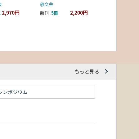
会
敬文舎
2,970円
2,200円
上
新刊
5冊
もっと見る
シンポジウム