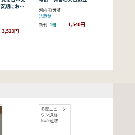
・平安期におけ
河内 将芳著
容・融合・展
法蔵館
1,540円
新刊
1冊
3,520円
多摩ニュータ
ウン遺跡
No.9遺跡