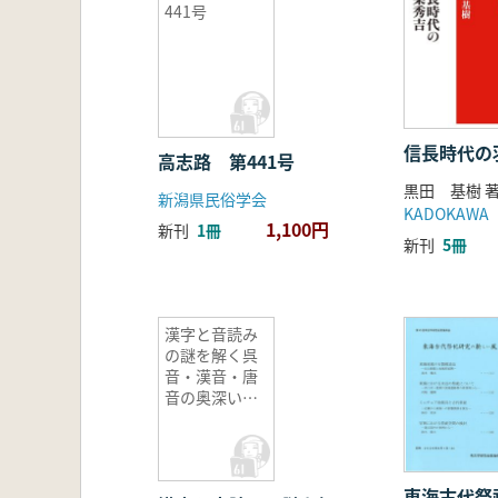
441号
信長時代の
高志路 第441号
黒田 基樹 
新潟県民俗学会
KADOKAWA
1,100円
新刊
1冊
新刊
5冊
漢字と音読み
の謎を解く呉
音・漢音・唐
音の奥深い世
界
東海古代祭