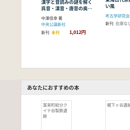
漢字と音読みの謎を解く
い風
呉音・漢音・唐音の奥深
い世界
考古学研究会
中澤信幸 著
新刊
在庫な
中央公論新社
1,012円
新刊
未刊
あなたにおすすめの本
富来町給分ク
梶下ヶ谷遺
イナ谷製鉄遺
跡