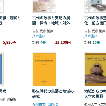
維 : 観察と
古代の政事と支配の展
古代の政事
き
開 律令・地域・対外関
化 前方後
係
ことば
著
吉村 武彦 編集
吉村 武彦 編集
八木書店
八木書店
5,830円
12,100円
新刊
4冊
新刊
10冊
再考
弥生時代の集落と地域の
地域からの考
研究
大学の挑戦
岡山例会編
九州古文化研究会