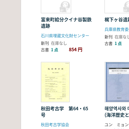
富来町給分クイナ谷製鉄
梶下ヶ谷遺
遺跡
兵庫県教育委
石川県埋蔵文化財センター
新刊
在庫な
新刊
在庫なし
古書
1 点
854 円
古書
1 点
秋田考古学 第64・65
해양역사와 
号
(海洋歴史
い)
秋田考古学協会
ユン ミョン