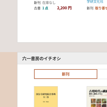
学研文化社
新刊
在庫なし
2,200 円
古書
1 点
新刊
取り寄
六一書房のイチオシ
新刊