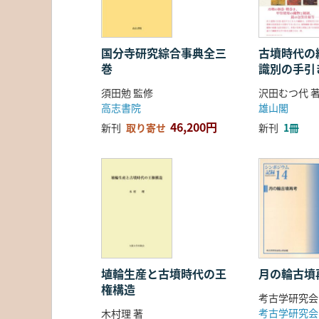
国分寺研究綜合事典全三
古墳時代の繊
巻
識別の手引
須田勉 監修
沢田むつ代 
高志書院
雄山閣
46,200円
新刊
取り寄せ
新刊
1冊
埴輪生産と古墳時代の王
月の輪古墳
権構造
考古学研究会
考古学研究会
木村理 著