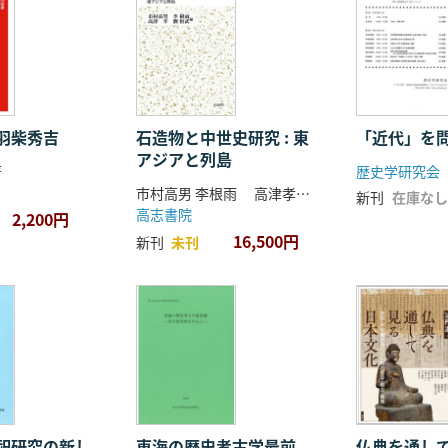
羽柴秀吉
石造物と中世史研究 : 東
「近代」を
アジアと列島
著
歴史学研究会
市村高男 李根雨 高津孝 劉恒武 編
新刊
在庫なし
高志書院
2,200円
16,500円
新刊
未刊
祀研究の新し
東海の歴史考古学最前
仏典を通し