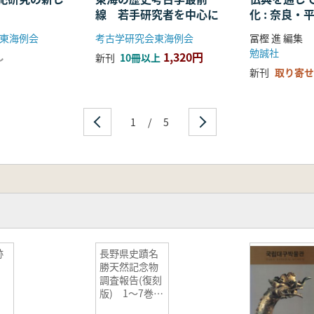
線 若手研究者を中心に
化 : 奈良
る仏教の受
東海例会
考古学研究会東海例会
冨樫 進 編集
開
勉誠社
1,320円
し
新刊
10冊以上
新刊
取り寄せ
1
/
5
跡
長野県史蹟名
勝天然記念物
調査報告(復刻
版) 1〜7巻
揃