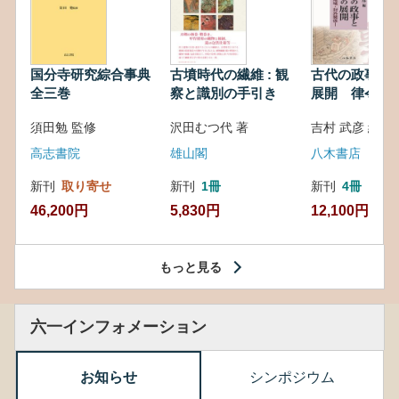
国分寺研究綜合事典
古墳時代の繊維 : 観
古代の政事と
全三巻
察と識別の手引き
展開 律令・
対外関係
須田勉 監修
沢田むつ代 著
吉村 武彦 編集
高志書院
雄山閣
八木書店
新刊
取り寄せ
新刊
1冊
新刊
4冊
46,200円
5,830円
12,100円
もっと見る
六一インフォメーション
お知らせ
シンポジウム