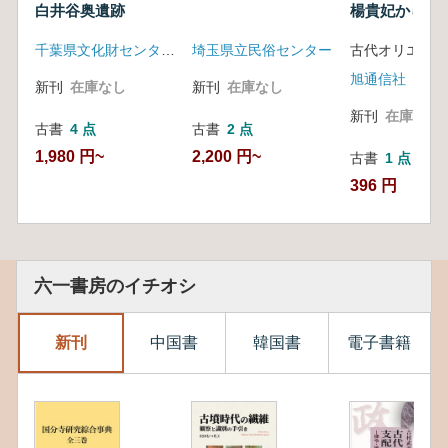
白井谷奥遺跡
楊貴妃から西
で
千葉県文化財センター 千葉県企業庁
埼玉県立民俗センター
旭通信社
新刊
在庫なし
新刊
在庫なし
新刊
在庫なし
古書
4 点
古書
2 点
1,980 円~
2,200 円~
古書
1 点
396 円
六一書房のイチオシ
新刊
中国書
韓国書
電子書籍