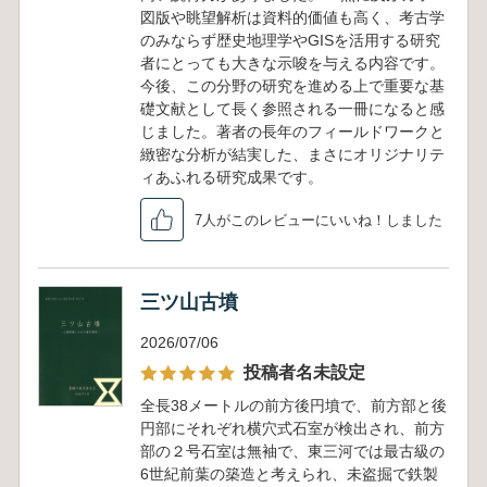
図版や眺望解析は資料的価値も高く、考古学
のみならず歴史地理学やGISを活用する研究
者にとっても大きな示唆を与える内容です。
今後、この分野の研究を進める上で重要な基
礎文献として長く参照される一冊になると感
じました。著者の長年のフィールドワークと
緻密な分析が結実した、まさにオリジナリテ
ィあふれる研究成果です。
7人がこのレビューにいいね！しました
三ツ山古墳
2026/07/06
投稿者名未設定
全長38メートルの前方後円墳で、前方部と後
円部にそれぞれ横穴式石室が検出され、前方
部の２号石室は無袖で、東三河では最古級の
6世紀前葉の築造と考えられ、未盗掘で鉄製