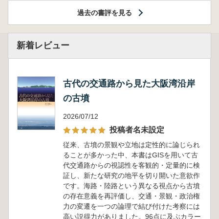
過去の書評を見る
新着レビュー
古代の交通路から見た大阪湾沿岸
の古墳
2026/07/12
投稿者名未設定
従来、古墳の景観や立地は定性的に論じられ
ることが多かった中、本書はGISを用いて古
代交通路からの視認性を客観的・定量的に検
証し、新たな研究の地平を切り開いた意欲作
です。海路・陸路という異なる視点から古墳
の存在意義を再評価し、交通・景観・政治権
力の変遷を一つの論理で結び付けた考察には
高い説得力がありました。96点に及ぶカラー