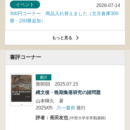
イベント
2026-07-14
300円コーナー 商品入れ替えました（文京倉庫300
冊・200冊追加）
もっと見る
書評コーナー
書評
第80回 2025.07.15
縄文後・晩期集落研究の諸問題
山本暉久 著
2025/05
六一書房
発行
評者：長田友也
(中部大学非常勤講師)