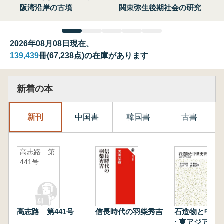
阪湾沿岸の古墳
関東弥生後期社会の研究
2026年08月08日現在、
139,439
冊(67,238点)の在庫があります
新着の本
新刊
中国書
韓国書
古書
高志路 第
441号
高志路 第441号
信長時代の羽柴秀吉
石造物と中世
: 東アジアと