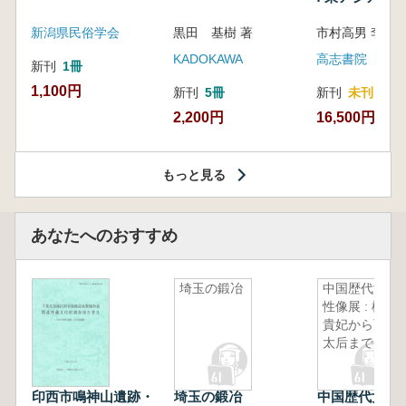
新潟県民俗学会
黒田 基樹 著
KADOKAWA
高志書院
新刊
1冊
1,100円
新刊
5冊
新刊
未刊
2,200円
16,500円
もっと見る
あなたへのおすすめ
埼玉の鍛冶
中国歴代女
性像展 : 楊
貴妃から西
太后まで
印西市鳴神山遺跡・
埼玉の鍛冶
中国歴代女性像