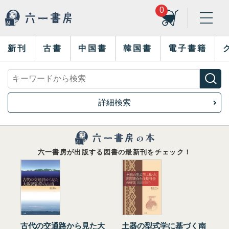
0
新刊
古書
中国書
韓国書
電子書籍
詳細検索
六一書房が出版する図書の最新刊をチェック！
古代の交通路から見た大
土器の型式学に基づく南