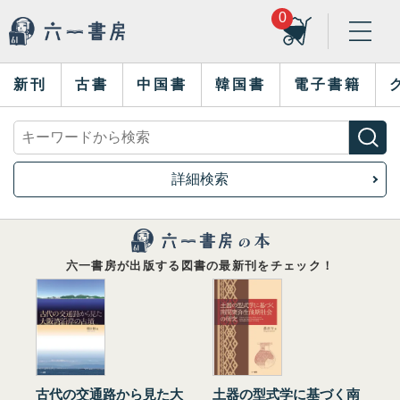
0
新刊
古書
中国書
韓国書
電子書籍
詳細検索
六一書房が出版する図書の最新刊をチェック！
古代の交通路から見た大
土器の型式学に基づく南