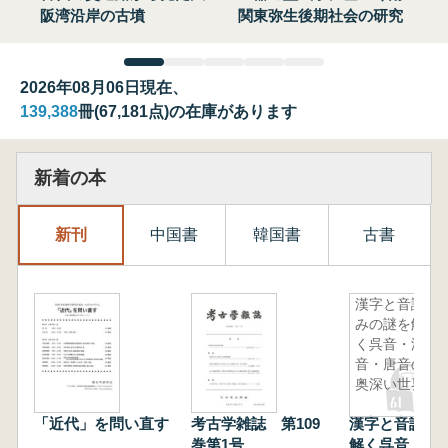
阪湾沿岸の古墳
関東弥生後期社会の研究
2026年08月06日現在、
139,388
冊(67,181点)の在庫があります
新着の本
新刊
中国書
韓国書
古書
漢字と音読
みの謎を解
く呉音・漢
音・唐音の
奥深い世界
「近代」を問い直す
考古学雑誌 第109
漢字と音読み
巻第1号
解く呉音・漢