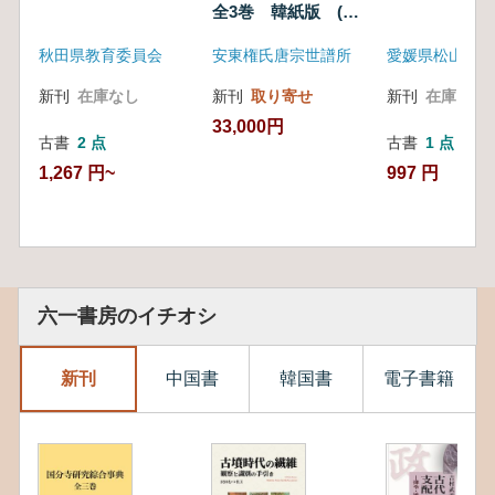
全3巻 韓紙版 (古
書)
秋田県教育委員会
安東権氏唐宗世譜所
新刊
在庫なし
新刊
取り寄せ
新刊
在庫なし
33,000円
古書
2 点
古書
1 点
1,267 円~
997 円
六一書房のイチオシ
新刊
中国書
韓国書
電子書籍