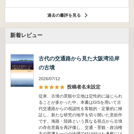
過去の書評を見る
新着レビュー
古代の交通路から見た大阪湾沿岸
の古墳
2026/07/12
投稿者名未設定
従来、古墳の景観や立地は定性的に論じられ
ることが多かった中、本書はGISを用いて古
代交通路からの視認性を客観的・定量的に検
証し、新たな研究の地平を切り開いた意欲作
です。海路・陸路という異なる視点から古墳
の存在意義を再評価し、交通・景観・政治権
力の変遷を一つの論理で結び付けた考察には