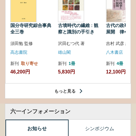
国分寺研究綜合事典
古墳時代の繊維 : 観
古代の政事と
全三巻
察と識別の手引き
展開 律令・
対外関係
須田勉 監修
沢田むつ代 著
吉村 武彦 編集
高志書院
雄山閣
八木書店
新刊
取り寄せ
新刊
1冊
新刊
4冊
46,200円
5,830円
12,100円
もっと見る
六一インフォメーション
お知らせ
シンポジウム