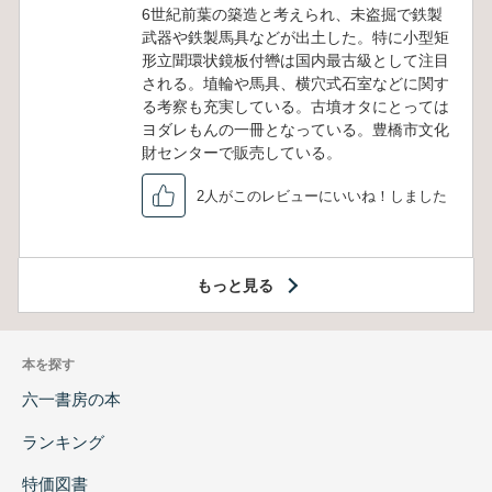
6世紀前葉の築造と考えられ、未盗掘で鉄製
武器や鉄製馬具などが出土した。特に小型矩
形立聞環状鏡板付轡は国内最古級として注目
される。埴輪や馬具、横穴式石室などに関す
る考察も充実している。古墳オタにとっては
ヨダレもんの一冊となっている。豊橋市文化
財センターで販売している。
2人がこのレビューにいいね！しました
もっと見る
本を探す
六一書房の本
ランキング
特価図書