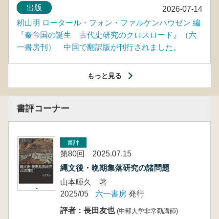
出版
2026-07-14
籾山明 ロータール・フォン・ファルケンハウゼン 編
『秦帝国の誕生 古代史研究のクロスロード』（六
一書房刊） 中国で翻訳版が刊行されました。
もっと見る
書評コーナー
書評
第80回 2025.07.15
縄文後・晩期集落研究の諸問題
山本暉久 著
2025/05
六一書房
発行
評者：長田友也
(中部大学非常勤講師)