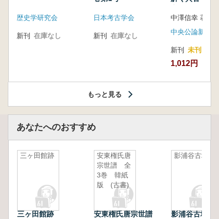
音の奥深い世
歴史学研究会
日本考古学会
中澤信幸 著
中央公論新社
新刊
在庫なし
新刊
在庫なし
新刊
未刊
1,012円
もっと見る
あなたへのおすすめ
三ヶ田館跡
安東権氏唐
影浦谷古墳
宗世譜 全
3巻 韓紙
版 (古書)
三ヶ田館跡
安東権氏唐宗世譜
影浦谷古墳