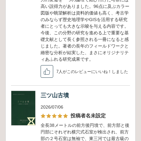
高い説得力がありました。96点に及ぶカラー
図版や眺望解析は資料的価値も高く、考古学
のみならず歴史地理学やGISを活用する研究
者にとっても大きな示唆を与える内容です。
今後、この分野の研究を進める上で重要な基
礎文献として長く参照される一冊になると感
じました。著者の長年のフィールドワークと
緻密な分析が結実した、まさにオリジナリテ
ィあふれる研究成果です。
7人がこのレビューにいいね！しました
三ツ山古墳
2026/07/06
投稿者名未設定
全長38メートルの前方後円墳で、前方部と後
円部にそれぞれ横穴式石室が検出され、前方
部の２号石室は無袖で、東三河では最古級の