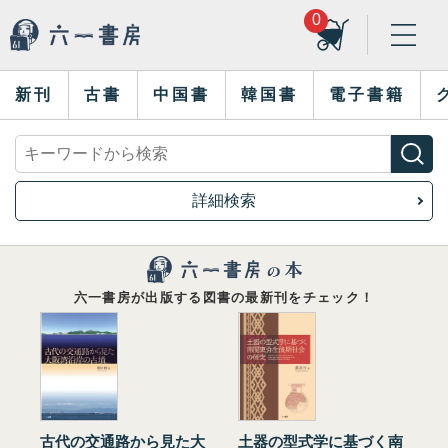
0
新刊
古書
中国書
韓国書
電子書籍
詳細検索
六一書房が出版する図書の最新刊をチェック！
古代の交通路から見た大
土器の型式学に基づく南