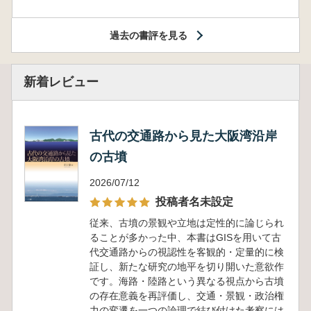
過去の書評を見る
新着レビュー
古代の交通路から見た大阪湾沿岸
の古墳
2026/07/12
投稿者名未設定
従来、古墳の景観や立地は定性的に論じられ
ることが多かった中、本書はGISを用いて古
代交通路からの視認性を客観的・定量的に検
証し、新たな研究の地平を切り開いた意欲作
です。海路・陸路という異なる視点から古墳
の存在意義を再評価し、交通・景観・政治権
力の変遷を一つの論理で結び付けた考察には