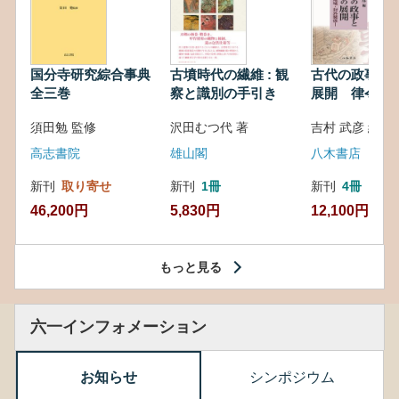
国分寺研究綜合事典
古墳時代の繊維 : 観
古代の政事と
全三巻
察と識別の手引き
展開 律令・
対外関係
須田勉 監修
沢田むつ代 著
吉村 武彦 編集
高志書院
雄山閣
八木書店
新刊
取り寄せ
新刊
1冊
新刊
4冊
46,200円
5,830円
12,100円
もっと見る
六一インフォメーション
お知らせ
シンポジウム