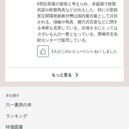
6世紀前葉の築造と考えられ、未盗掘で鉄製
武器や鉄製馬具などが出土した。特に小型矩
形立聞環状鏡板付轡は国内最古級として注目
される。埴輪や馬具、横穴式石室などに関す
る考察も充実している。古墳オタにとっては
ヨダレもんの一冊となっている。豊橋市文化
財センターで販売している。
2人がこのレビューにいいね！しました
もっと見る
本を探す
六一書房の本
ランキング
特価図書