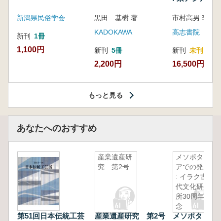
新潟県民俗学会
黒田 基樹 著
KADOKAWA
高志書院
新刊
1冊
1,100円
新刊
5冊
新刊
未刊
2,200円
16,500円
もっと見る
あなたへのおすすめ
産業遺産研
メソポタミ
究 第2号
アでの発見
: イラク古
代文化研究
所30周年記
念
第51回日本伝統工芸
産業遺産研究 第2号
メソポタミア