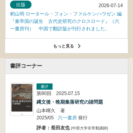
出版
2026-07-14
籾山明 ロータール・フォン・ファルケンハウゼン 編
『秦帝国の誕生 古代史研究のクロスロード』（六
一書房刊） 中国で翻訳版が刊行されました。
もっと見る
書評コーナー
書評
第80回 2025.07.15
縄文後・晩期集落研究の諸問題
山本暉久 著
2025/05
六一書房
発行
評者：長田友也
(中部大学非常勤講師)