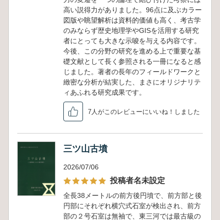
高い説得力がありました。96点に及ぶカラー
図版や眺望解析は資料的価値も高く、考古学
のみならず歴史地理学やGISを活用する研究
者にとっても大きな示唆を与える内容です。
今後、この分野の研究を進める上で重要な基
礎文献として長く参照される一冊になると感
じました。著者の長年のフィールドワークと
緻密な分析が結実した、まさにオリジナリテ
ィあふれる研究成果です。
7人がこのレビューにいいね！しました
三ツ山古墳
2026/07/06
投稿者名未設定
全長38メートルの前方後円墳で、前方部と後
円部にそれぞれ横穴式石室が検出され、前方
部の２号石室は無袖で、東三河では最古級の