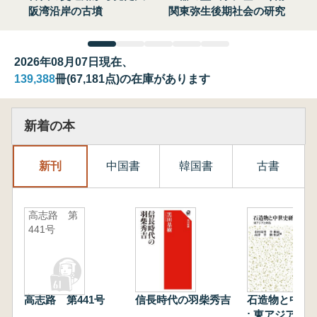
阪湾沿岸の古墳
関東弥生後期社会の研究
2026年08月07日現在、
139,388
冊(67,181点)の在庫があります
新着の本
新刊
中国書
韓国書
古書
高志路 第
441号
高志路 第441号
信長時代の羽柴秀吉
石造物と中世
: 東アジアと