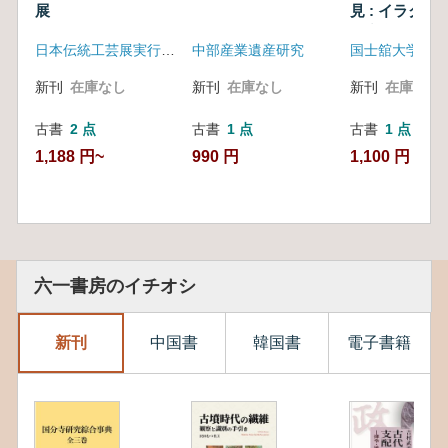
展
見 : イラク古
研究所30周年
日本伝統工芸展実行委員会
中部産業遺産研究
新刊
在庫なし
新刊
在庫なし
新刊
在庫なし
古書
2 点
古書
1 点
古書
1 点
1,188 円~
990 円
1,100 円
六一書房のイチオシ
新刊
中国書
韓国書
電子書籍