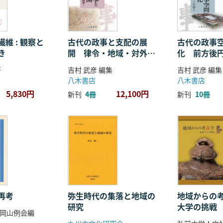
維 : 観察と
古代の政事と支配の展
古代の政事
き
開 律令・地域・対外関
化 前方後
係
ことば
著
吉村 武彦 編集
吉村 武彦 編集
八木書店
八木書店
5,830円
12,100円
新刊
4冊
新刊
10冊
再考
弥生時代の集落と地域の
地域からの考
研究
大学の挑戦
岡山例会編