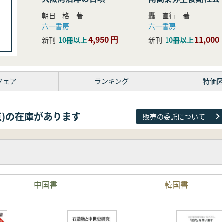
研究
朝日 格 著
轟 直行 著
六一書房
六一書房
4,950 円
11,000
新刊
10冊以上
新刊
10冊以上
フェア
ランキング
特価
38点)の在庫があります
販売の委託について
中国書
韓国書