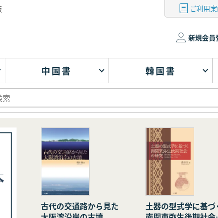
ご利用案
版
新規会員
中国書
韓国書
古代の交通路から見た
土器の型式学に基づ
大阪湾沿岸の古墳
南関東弥生後期社会