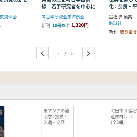
線 若手研究者を中心に
化 : 奈良
る仏教の受
東海例会
考古学研究会東海例会
冨樫 進 編集
開
勉誠社
1,320円
し
新刊
10冊以上
新刊
取り寄せ
1
/
5
東アジアの陽
町田市 川島
明学 : 接触・
遺跡群1、
流通・変容
(全2冊)