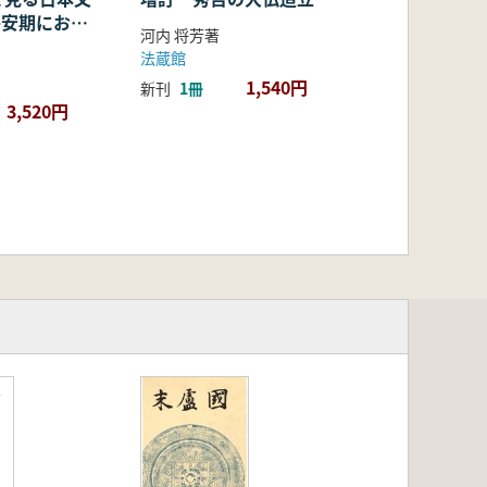
・平安期におけ
河内 将芳著
容・融合・展
法蔵館
1,540円
新刊
1冊
3,520円
谷
2