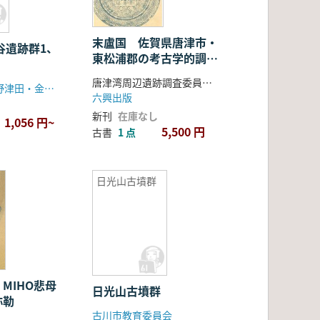
末盧国 佐賀県唐津市・
谷遺跡群1、
東松浦郡の考古学的調査
冊)
研究 (2冊組)
唐津湾周辺遺跡調査委員会編
町田市小田急野津田・金井団地内遺跡調査会
六興出版
新刊
在庫なし
1,056 円~
5,500 円
古書
1 点
日光山古墳群
MIHO悲母
日光山古墳群
弥勒
古川市教育委員会