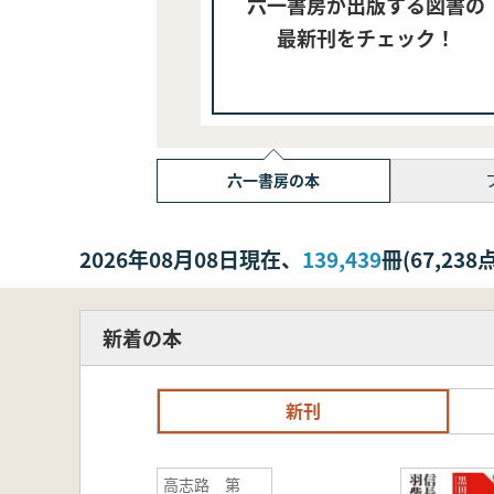
六一書房が出版する図書の
最新刊をチェック！
六一書房の本
2026年08月08日現在、
139,439
冊(67,2
新着の本
新刊
高志路 第