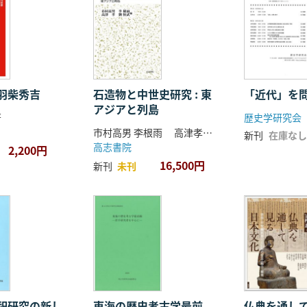
羽柴秀吉
石造物と中世史研究 : 東
「近代」を
アジアと列島
著
歴史学研究会
市村高男 李根雨 高津孝 劉恒武 編
新刊
在庫なし
高志書院
2,200円
16,500円
新刊
未刊
祀研究の新し
東海の歴史考古学最前
仏典を通し