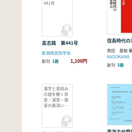
441号
信長時代の
高志路 第441号
黒田 基樹 
新潟県民俗学会
KADOKAWA
1,100円
新刊
1冊
新刊
5冊
漢字と音読み
の謎を解く呉
音・漢音・唐
音の奥深い世
界
東海古代祭