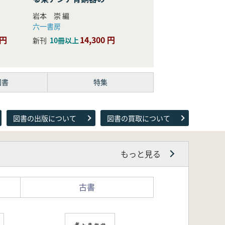
際的研究
岩本 崇 編
六一書房
 円
14,300 円
新刊
10冊以上
図書
特集
図書の出版について
図書の買取について
もっと見る
古書