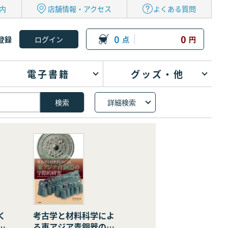
内
店舗情報・アクセス
よくある質問
0
0
登録
点
円
電子書籍
グッズ・他
詳細検索
く
考古学と材料科学によ
の
る東アジア青銅器の学