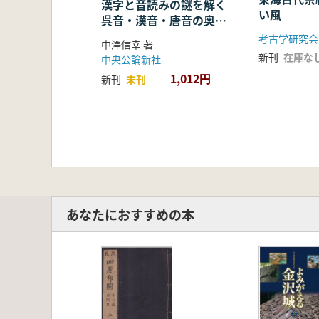
漢字と音読みの謎を解く
い風
呉音・漢音・唐音の奥深
い世界
考古学研究会
中澤信幸 著
新刊
在庫な
中央公論新社
1,012円
新刊
未刊
あなたにおすすめの本