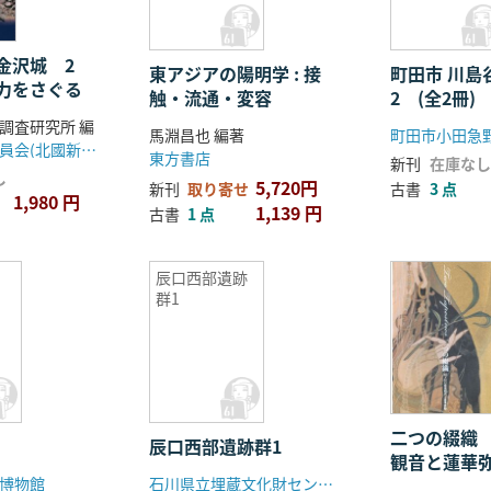
金沢城 2
東アジアの陽明学 : 接
町田市 川島
力をさぐる
触・流通・変容
2 (全2
調査研究所 編
馬淵昌也 編著
石川県教育委員会(北國新聞社)
東方書店
新刊
在庫なし
し
5,720円
新刊
取り寄せ
古書
3 点
1,980 円
1,139 円
古書
1 点
辰口西部遺跡
群1
二つの綴織 
辰口西部遺跡群1
観音と蓮華
博物館
石川県立埋蔵文化財センター