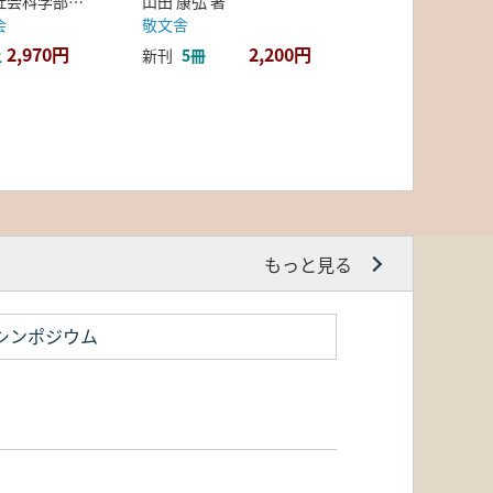
弘前大学人文社会科学部北日本考古学研究センター 編
山田 康弘 著
会
敬文舎
2,970円
2,200円
上
新刊
5冊
もっと見る
シンポジウム