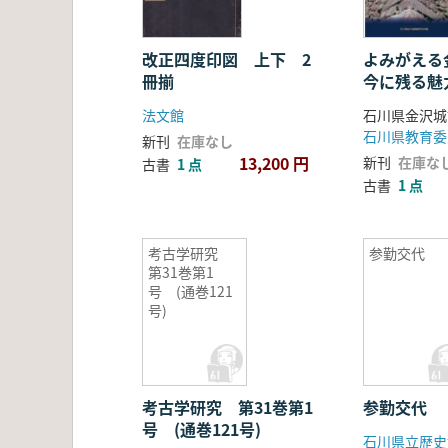
改正四度印図 上下 2
よみがえる
冊揃
今に残る魅
法文館
石川県金沢城
新刊
在庫なし
13,200 円
新刊
在庫な
古書
1 点
古書
1 点
考古学研究
参勤交代
第31巻第1
号 (通巻121
号)
考古学研究 第31巻第1
参勤交代
号 (通巻121号)
石川県立歴史