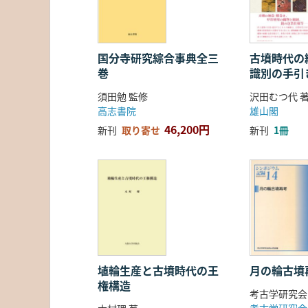
国分寺研究綜合事典全三
古墳時代の繊
巻
識別の手引
須田勉 監修
沢田むつ代 
高志書院
雄山閣
46,200円
新刊
取り寄せ
新刊
1冊
埴輪生産と古墳時代の王
月の輪古墳
権構造
考古学研究会