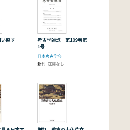
問い直す
考古学雑誌 第109巻第
1号
日本考古学会
新刊
在庫なし
て見る日本文
増訂 秀吉の大仏造立