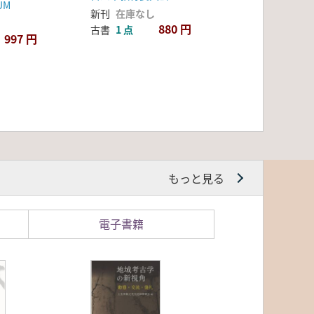
UM
新刊
在庫なし
880 円
古書
1 点
997 円
もっと見る
電子書籍