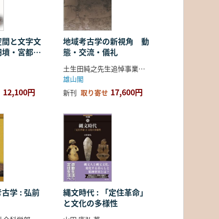
空間と文字文
地域考古学の新視角 動
円墳・宮都・
態・交流・儀礼
土生田純之先生追悼事業会 編
雄山閣
12,100円
17,600円
新刊
取り寄せ
古学 : 弘前
縄文時代 : 「定住革命」
と文化の多様性