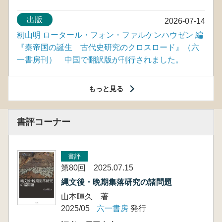
出版
2026-07-14
籾山明 ロータール・フォン・ファルケンハウゼン 編
『秦帝国の誕生 古代史研究のクロスロード』（六
一書房刊） 中国で翻訳版が刊行されました。
もっと見る
書評コーナー
書評
第80回 2025.07.15
縄文後・晩期集落研究の諸問題
山本暉久 著
2025/05
六一書房
発行