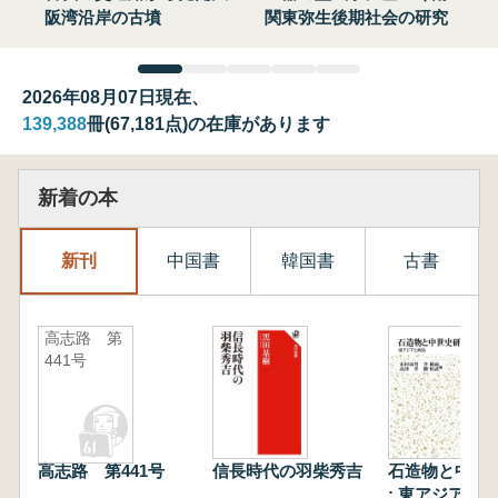
阪湾沿岸の古墳
関東弥生後期社会の研究
2026年08月07日現在、
139,388
冊(67,181点)の在庫があります
新着の本
新刊
中国書
韓国書
古書
高志路 第
441号
高志路 第441号
信長時代の羽柴秀吉
石造物と中世
: 東アジアと