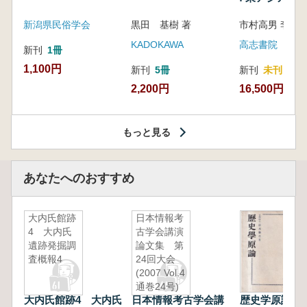
新潟県民俗学会
黒田 基樹 著
KADOKAWA
高志書院
新刊
1冊
1,100円
新刊
5冊
新刊
未刊
2,200円
16,500円
もっと見る
あなたへのおすすめ
大内氏館跡
日本情報考
4 大内氏
古学会講演
遺跡発掘調
論文集 第
査概報4
24回大会
(2007 Vol.4
通巻24号)
大内氏館跡4 大内氏
日本情報考古学会講
歴史学原論