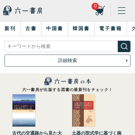
0
新刊
古書
中国書
韓国書
電子書籍
詳細検索
六一書房が出版する図書の最新刊をチェック！
古代の交通路から見た大
土器の型式学に基づく南