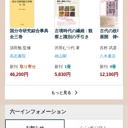
国分寺研究綜合事典
古墳時代の繊維 : 観
古代の政事と
全三巻
察と識別の手引き
展開 律令・
対外関係
須田勉 監修
沢田むつ代 著
吉村 武彦 編集
高志書院
雄山閣
八木書店
新刊
取り寄せ
新刊
1冊
新刊
4冊
46,200円
5,830円
12,100円
もっと見る
六一インフォメーション
お知らせ
シンポジウム