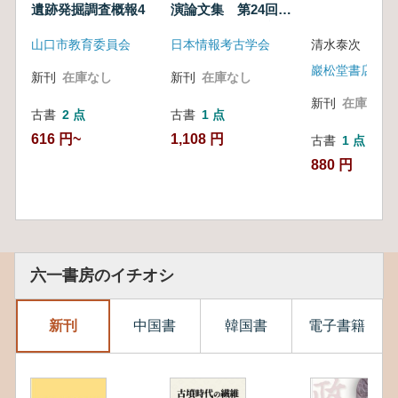
遺跡発掘調査概報4
演論文集 第24回大
会 (2007 Vol.4 通巻
山口市教育委員会
日本情報考古学会
清水泰次 著
24号)
巖松堂書店
新刊
在庫なし
新刊
在庫なし
新刊
在庫なし
古書
2 点
古書
1 点
616 円~
1,108 円
古書
1 点
880 円
六一書房のイチオシ
新刊
中国書
韓国書
電子書籍