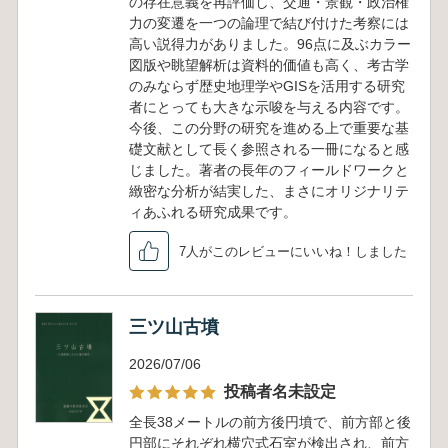
の存在意義を再評価し、交通・景観・政治権
力の変遷を一つの論理で結び付けた考察には
高い説得力がありました。96点に及ぶカラー
図版や眺望解析は資料的価値も高く、考古学
のみならず歴史地理学やGISを活用する研究
者にとっても大きな示唆を与える内容です。
今後、この分野の研究を進める上で重要な基
礎文献として長く参照される一冊になると感
じました。著者の長年のフィールドワークと
緻密な分析が結実した、まさにオリジナリテ
ィあふれる研究成果です。
7人がこのレビューにいいね！しました
三ツ山古墳
2026/07/06
投稿者名未設定
全長38メートルの前方後円墳で、前方部と後
円部にそれぞれ横穴式石室が検出され、前方