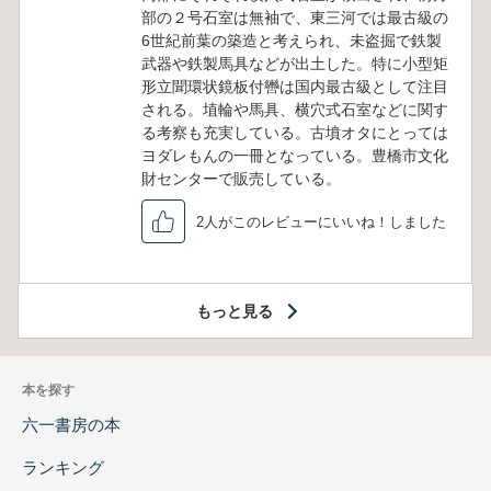
部の２号石室は無袖で、東三河では最古級の
6世紀前葉の築造と考えられ、未盗掘で鉄製
武器や鉄製馬具などが出土した。特に小型矩
形立聞環状鏡板付轡は国内最古級として注目
される。埴輪や馬具、横穴式石室などに関す
る考察も充実している。古墳オタにとっては
ヨダレもんの一冊となっている。豊橋市文化
財センターで販売している。
2人がこのレビューにいいね！しました
もっと見る
本を探す
六一書房の本
ランキング