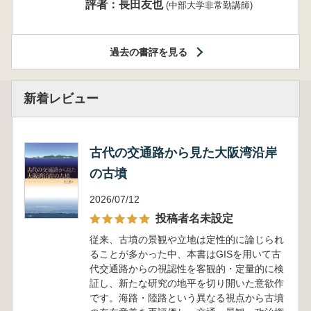
評者：長田友也
(中部大学非常勤講師)
過去の書評を見る
新着レビュー
古代の交通路から見た大阪湾沿岸
の古墳
2026/07/12
投稿者名未設定
従来、古墳の景観や立地は定性的に論じられ
ることが多かった中、本書はGISを用いて古
代交通路からの視認性を客観的・定量的に検
証し、新たな研究の地平を切り開いた意欲作
です。海路・陸路という異なる視点から古墳