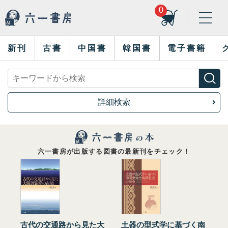
0
新刊
古書
中国書
韓国書
電子書籍
詳細検索
六一書房が出版する図書の最新刊をチェック！
古代の交通路から見た大
土器の型式学に基づく南