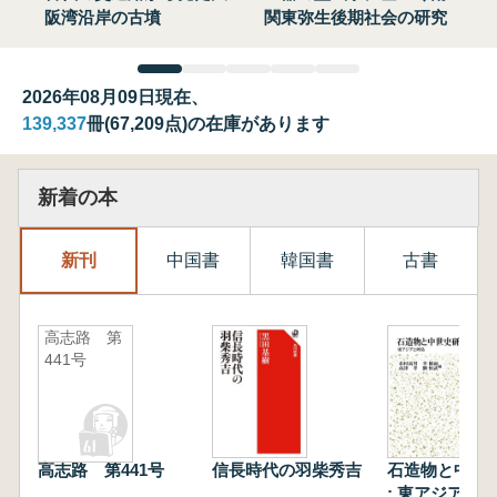
阪湾沿岸の古墳
関東弥生後期社会の研究
2026年08月09日現在、
139,337
冊(67,209点)の在庫があります
新着の本
新刊
中国書
韓国書
古書
高志路 第
441号
高志路 第441号
信長時代の羽柴秀吉
石造物と中世
: 東アジアと