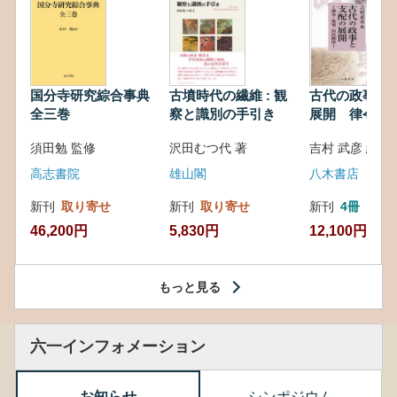
国分寺研究綜合事典
古墳時代の繊維 : 観
古代の政事と
全三巻
察と識別の手引き
展開 律令・
対外関係
須田勉 監修
沢田むつ代 著
吉村 武彦 編集
高志書院
雄山閣
八木書店
新刊
取り寄せ
新刊
取り寄せ
新刊
4冊
46,200円
5,830円
12,100円
もっと見る
六一インフォメーション
お知らせ
シンポジウム