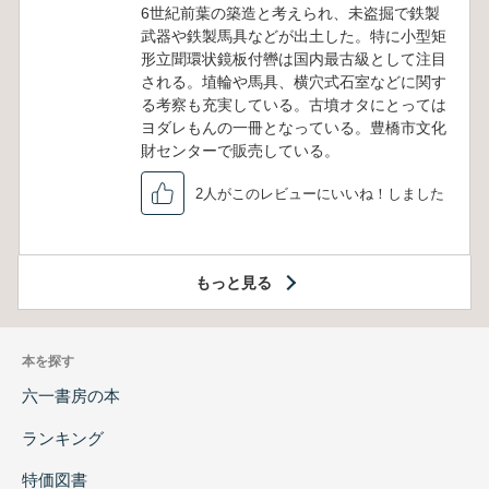
6世紀前葉の築造と考えられ、未盗掘で鉄製
武器や鉄製馬具などが出土した。特に小型矩
形立聞環状鏡板付轡は国内最古級として注目
される。埴輪や馬具、横穴式石室などに関す
る考察も充実している。古墳オタにとっては
ヨダレもんの一冊となっている。豊橋市文化
財センターで販売している。
2人がこのレビューにいいね！しました
もっと見る
本を探す
六一書房の本
ランキング
特価図書