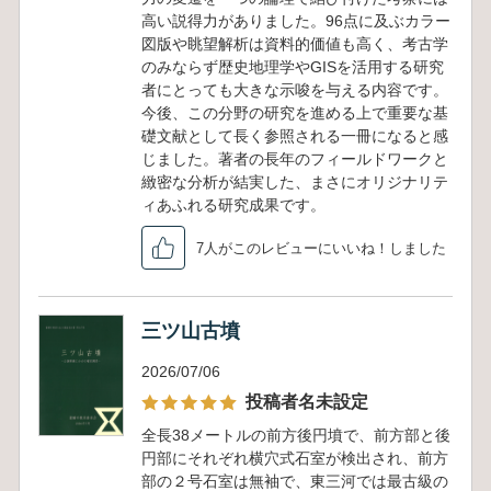
高い説得力がありました。96点に及ぶカラー
図版や眺望解析は資料的価値も高く、考古学
のみならず歴史地理学やGISを活用する研究
者にとっても大きな示唆を与える内容です。
今後、この分野の研究を進める上で重要な基
礎文献として長く参照される一冊になると感
じました。著者の長年のフィールドワークと
緻密な分析が結実した、まさにオリジナリテ
ィあふれる研究成果です。
7人がこのレビューにいいね！しました
三ツ山古墳
2026/07/06
投稿者名未設定
全長38メートルの前方後円墳で、前方部と後
円部にそれぞれ横穴式石室が検出され、前方
部の２号石室は無袖で、東三河では最古級の