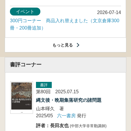
イベント
2026-07-14
300円コーナー 商品入れ替えました（文京倉庫300
冊・200冊追加）
もっと見る
書評コーナー
書評
第80回 2025.07.15
縄文後・晩期集落研究の諸問題
山本暉久 著
2025/05
六一書房
発行
評者：長田友也
(中部大学非常勤講師)