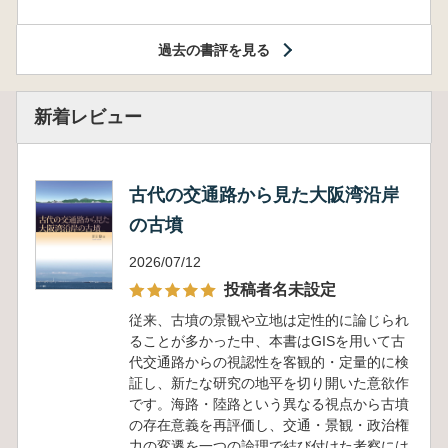
過去の書評を見る
新着レビュー
古代の交通路から見た大阪湾沿岸
の古墳
2026/07/12
投稿者名未設定
従来、古墳の景観や立地は定性的に論じられ
ることが多かった中、本書はGISを用いて古
代交通路からの視認性を客観的・定量的に検
証し、新たな研究の地平を切り開いた意欲作
です。海路・陸路という異なる視点から古墳
の存在意義を再評価し、交通・景観・政治権
力の変遷を一つの論理で結び付けた考察には