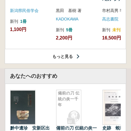
新潟県民俗学会
黒田 基樹 著
KADOKAWA
高志書院
新刊
1冊
1,100円
新刊
5冊
新刊
未刊
2,200円
16,500円
もっと見る
あなたへのおすすめ
備前の刀 伝
統の炎一千
年
黔中遺珍 安新区出
備前の刀 伝統の炎一
史跡 蜆塚遺