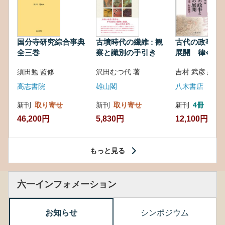
国分寺研究綜合事典
古墳時代の繊維 : 観
古代の政事と
全三巻
察と識別の手引き
展開 律令・
対外関係
須田勉 監修
沢田むつ代 著
吉村 武彦 編集
高志書院
雄山閣
八木書店
新刊
取り寄せ
新刊
取り寄せ
新刊
4冊
46,200円
5,830円
12,100円
もっと見る
六一インフォメーション
お知らせ
シンポジウム