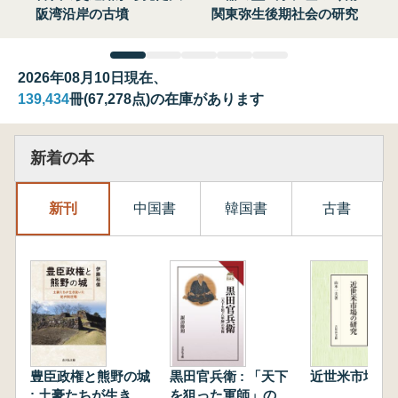
阪湾沿岸の古墳
関東弥生後期社会の研究
2026年08月10日現在、
139,434
冊(67,278点)の在庫があります
新着の本
新刊
中国書
韓国書
古書
豊臣政権と熊野の城
黒田官兵衛 : 「天下
近世米市場の
: 土豪たちが生き抜
を狙った軍師」の実