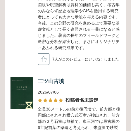
図版や眺望解析は資料的価値も高く、考古学
のみならず歴史地理学やGISを活用する研究
者にとっても大きな示唆を与える内容です。
今後、この分野の研究を進める上で重要な基
礎文献として長く参照される一冊になると感
じました。著者の長年のフィールドワークと
緻密な分析が結実した、まさにオリジナリテ
ィあふれる研究成果です。
7人がこのレビューにいいね！しました
三ツ山古墳
2026/07/06
投稿者名未設定
全長38メートルの前方後円墳で、前方部と後
円部にそれぞれ横穴式石室が検出され、前方
部の２号石室は無袖で、東三河では最古級の
6世紀前葉の築造と考えられ、未盗掘で鉄製