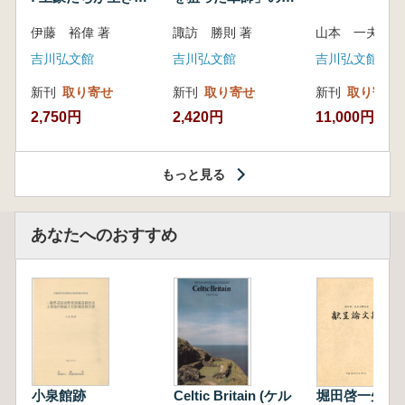
いた紀州制圧戦
像
伊藤 裕偉 著
諏訪 勝則 著
山本 一夫 
吉川弘文館
吉川弘文館
吉川弘文館
新刊
取り寄せ
新刊
取り寄せ
新刊
取り寄せ
2,750円
2,420円
11,000円
もっと見る
あなたへのおすすめ
小泉館跡
Celtic Britain (ケル
堀田啓一先生