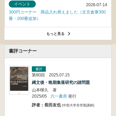
イベント
2026-07-14
300円コーナー 商品入れ替えました（文京倉庫300
冊・200冊追加）
もっと見る
書評コーナー
書評
第80回 2025.07.15
縄文後・晩期集落研究の諸問題
山本暉久 著
2025/05
六一書房
発行
評者：長田友也
(中部大学非常勤講師)