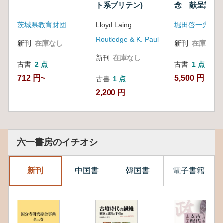
ト系ブリテン)
念 献呈論文
茨城県教育財団
Lloyd Laing
Routledge & K. Paul
新刊
在庫なし
新刊
在庫なし
新刊
在庫なし
古書
2 点
古書
1 点
712 円~
5,500 円
古書
1 点
2,200 円
六一書房のイチオシ
新刊
中国書
韓国書
電子書籍