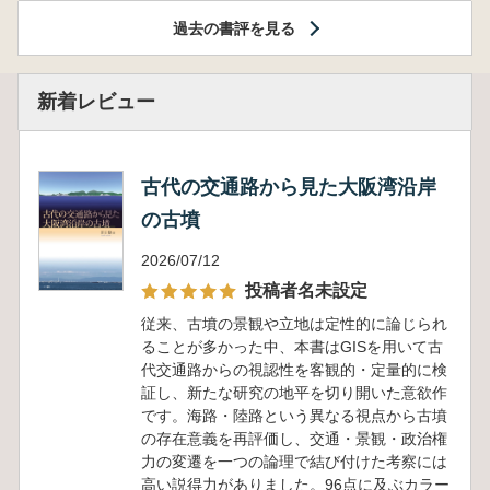
過去の書評を見る
新着レビュー
古代の交通路から見た大阪湾沿岸
の古墳
2026/07/12
投稿者名未設定
従来、古墳の景観や立地は定性的に論じられ
ることが多かった中、本書はGISを用いて古
代交通路からの視認性を客観的・定量的に検
証し、新たな研究の地平を切り開いた意欲作
です。海路・陸路という異なる視点から古墳
の存在意義を再評価し、交通・景観・政治権
力の変遷を一つの論理で結び付けた考察には
高い説得力がありました。96点に及ぶカラー