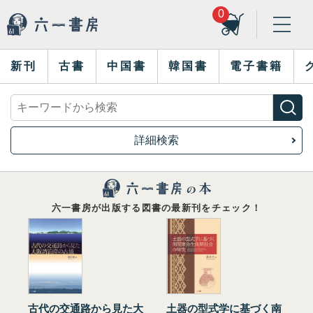
0
新刊
古書
中国書
韓国書
電子書籍
詳細検索
六一書房が出版する図書の最新刊をチェック！
古代の交通路から見た大
土器の型式学に基づく南