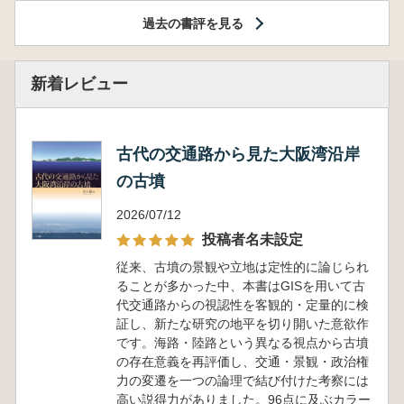
過去の書評を見る
新着レビュー
古代の交通路から見た大阪湾沿岸
の古墳
2026/07/12
投稿者名未設定
従来、古墳の景観や立地は定性的に論じられ
ることが多かった中、本書はGISを用いて古
代交通路からの視認性を客観的・定量的に検
証し、新たな研究の地平を切り開いた意欲作
です。海路・陸路という異なる視点から古墳
の存在意義を再評価し、交通・景観・政治権
力の変遷を一つの論理で結び付けた考察には
高い説得力がありました。96点に及ぶカラー