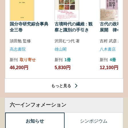
国分寺研究綜合事典
古墳時代の繊維 : 観
古代の政事と
全三巻
察と識別の手引き
展開 律令・
対外関係
須田勉 監修
沢田むつ代 著
吉村 武彦 編集
高志書院
雄山閣
八木書店
新刊
取り寄せ
新刊
1冊
新刊
4冊
46,200円
5,830円
12,100円
もっと見る
六一インフォメーション
お知らせ
シンポジウム