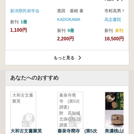
新潟県民俗学会
黒田 基樹 著
KADOKAWA
高志書院
新刊
1冊
1,100円
新刊
5冊
新刊
未刊
2,200円
16,500円
もっと見る
あなたへのおすすめ
大和古文書
秦泉寺廃
聚英
寺 (第5次
調査)
附 高知城
北側石垣の
調査
大和古文書聚英
秦泉寺廃寺 (第5次
美濃桃山陶 