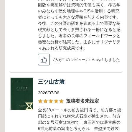
図版や眺望解析は資料的価値も高く、考古学
のみならず歴史地理学やGISを活用する研究
者にとっても大きな示唆を与える内容です。
今後、この分野の研究を進める上で重要な基
礎文献として長く参照される一冊になると感
じました。著者の長年のフィールドワークと
緻密な分析が結実した、まさにオリジナリテ
ィあふれる研究成果です。
7人がこのレビューにいいね！しました
三ツ山古墳
2026/07/06
投稿者名未設定
全長38メートルの前方後円墳で、前方部と後
円部にそれぞれ横穴式石室が検出され、前方
部の２号石室は無袖で、東三河では最古級の
6世紀前葉の築造と考えられ、未盗掘で鉄製