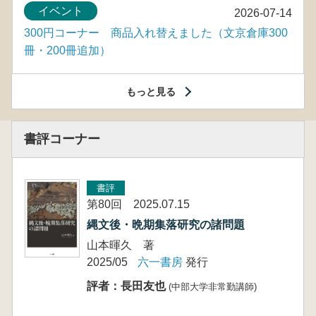
イベント
2026-07-14
300円コーナー 商品入れ替えました（文京倉庫300
冊・200冊追加）
もっと見る
書評コーナー
書評
第80回 2025.07.15
縄文後・晩期集落研究の諸問題
山本暉久 著
2025/05
六一書房
発行
評者：長田友也
(中部大学非常勤講師)