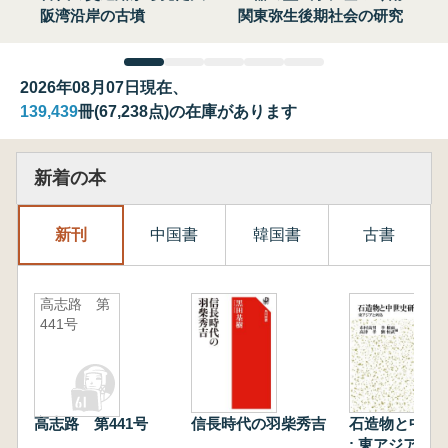
阪湾沿岸の古墳
関東弥生後期社会の研究
2026年08月07日現在、
139,439
冊(67,238点)の在庫があります
新着の本
新刊
中国書
韓国書
古書
高志路 第
441号
高志路 第441号
信長時代の羽柴秀吉
石造物と中世
: 東アジアと