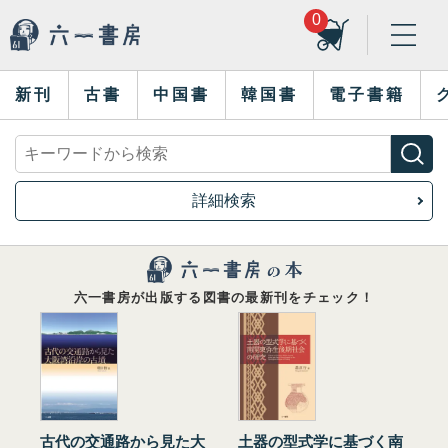
0
新刊
古書
中国書
韓国書
電子書籍
詳細検索
六一書房が出版する図書の最新刊をチェック！
古代の交通路から見た大
土器の型式学に基づく南