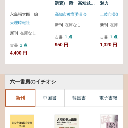
調査) 附 高知城北
魅力
側石垣の調査
永島福太郎 編
高知市教育委員会
土岐市美濃陶磁
天理時報社
新刊
在庫なし
新刊
在庫なし
新刊
在庫なし
古書
1 点
古書
1 点
950 円
1,320 円
古書
1 点
4,400 円
六一書房のイチオシ
新刊
中国書
韓国書
電子書籍