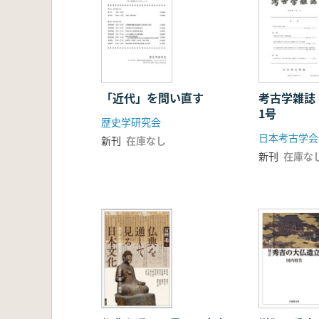
「近代」を問い直す
考古学雑誌
1号
歴史学研究会
日本考古学会
新刊
在庫なし
新刊
在庫な