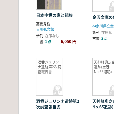
日本中世の家と親族
金沢文庫の
高橋秀樹
神奈川県立金
吉川弘文館
新刊
在庫な
新刊
在庫なし
古書
2 点
6,050 円
古書
1 点
酒呑ジュリン
天神峰奥之
ナ遺跡第2次調
遺跡(空港
査報告書
No.65遺跡)
酒呑ジュリンナ遺跡第2
天神峰奥之
次調査報告書
No.65遺跡)