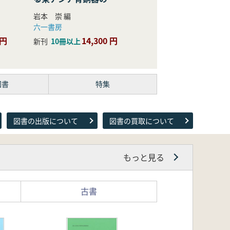
際的研究
岩本 崇 編
六一書房
 円
14,300 円
新刊
10冊以上
図書
特集
図書の出版について
図書の買取について
もっと見る
古書