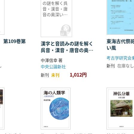
の謎を解く呉
音・漢音・唐
音の奥深い世
界
 第109巻第
東海古代祭
漢字と音読みの謎を解く
い風
呉音・漢音・唐音の奥深
い世界
考古学研究会
中澤信幸 著
し
新刊
在庫なし
中央公論新社
1,012円
新刊
未刊