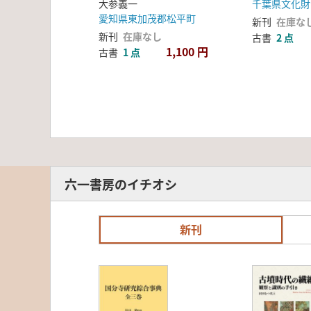
大参義一
千葉県文化財
愛知県東加茂郡松平町
新刊
在庫な
新刊
在庫なし
古書
2 点
1,100 円
古書
1 点
六一書房のイチオシ
新刊