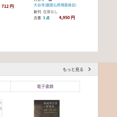
大谷寺(磨崖仏修理委員会)
712 円
新刊
在庫なし
4,950 円
古書
1 点
もっと見る
電子書籍