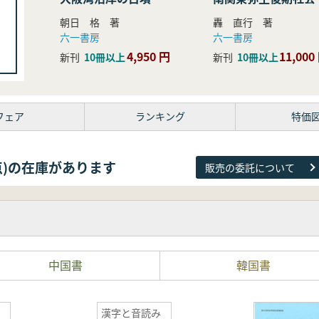
研究
朝日 格 著
轟 直行 著
六一書房
六一書房
4,950 円
11,000
新刊
10冊以上
新刊
10冊以上
フェア
ランキング
特価
81点)の在庫があります
販売の委託について
中国書
韓国書
漢字と音読み