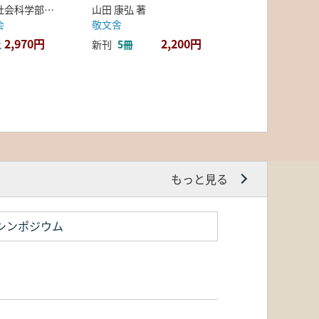
弘前大学人文社会科学部北日本考古学研究センター 編
山田 康弘 著
会
敬文舎
2,970円
2,200円
上
新刊
5冊
もっと見る
シンポジウム