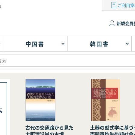
ご利用案
版
新規会員
中国書
韓国書
古代の交通路から見た
土器の型式学に基づ
大阪湾沿岸の古墳
南関東弥生後期社会