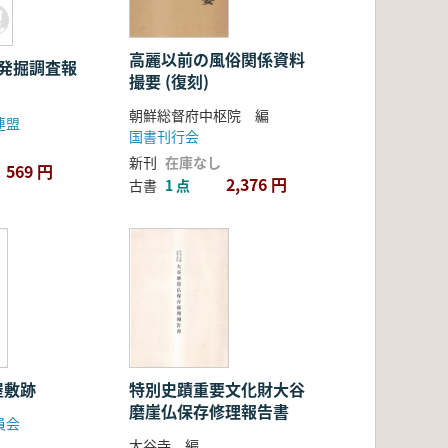
高麗以前の風俗関係資料
墳発掘調査報
撮要 (復刻)
朝鮮総督府中枢院 編
連盟
国書刊行会
新刊
在庫なし
569 円
2,376 円
古書
1 点
屋敷跡
特別史蹟重要文化財大谷
磨崖仏保存修理報告書
員会
大谷寺 編