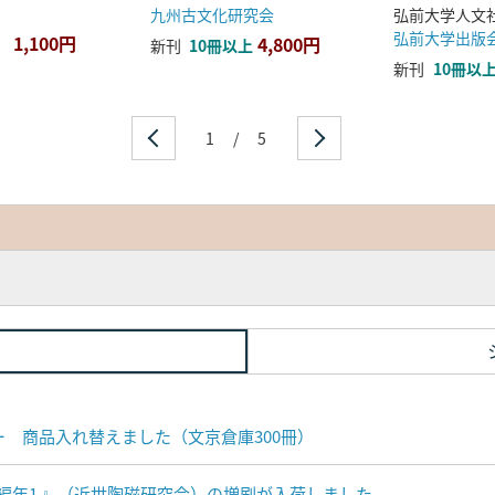
九州古文化研究会
弘前大学出版
1,100円
4,800円
新刊
10冊以上
新刊
10冊以
1
/
5
ナー 商品入れ替えました（文京倉庫300冊）
編年1 』（近世陶磁研究会）の増刷が入荷しました