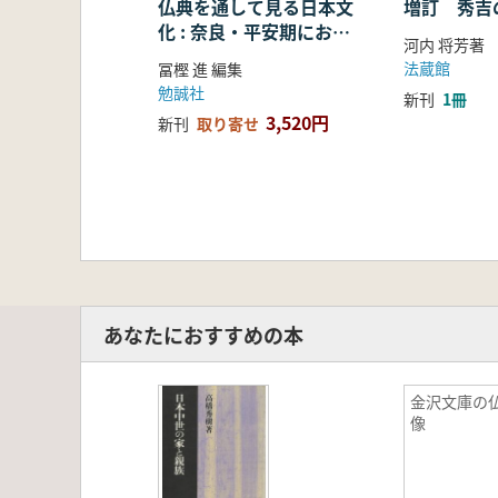
仏典を通して見る日本文
増訂 秀吉
化 : 奈良・平安期におけ
河内 将芳著
る仏教の受容・融合・展
法蔵館
冨樫 進 編集
開
勉誠社
新刊
1冊
3,520円
新刊
取り寄せ
あなたにおすすめの本
金沢文庫の
像