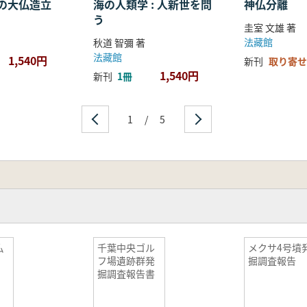
の大仏造立
海の人類学 : 人新世を問
神仏分離
う
圭室 文雄 著
法藏館
秋道 智彌 著
法藏館
1,540円
新刊
取り寄せ
1,540円
新刊
1冊
1
/
5
仏
千葉中央ゴル
メクサ4号墳
フ場遺跡群発
掘調査報告
掘調査報告書