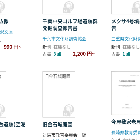
仏像
千葉中央ゴルフ場遺跡群
メクサ4号
発掘調査報告書
告
沢文庫
千葉市文化財調査協会
三重県文化財
し
990 円~
新刊
在庫なし
新刊
在庫なし
2,200 円~
古書
3 点
古書
1 点
台
旧金石城庭園
今屋敷家老
台遺跡(空港
旧金石城庭園
長崎県教育委
対馬市教育委員会 編