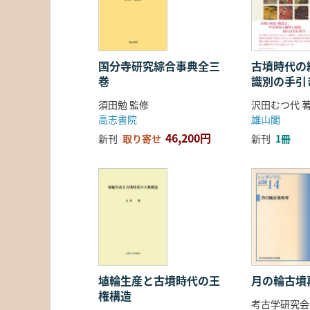
国分寺研究綜合事典全三
古墳時代の繊
巻
識別の手引
須田勉 監修
沢田むつ代 
高志書院
雄山閣
46,200円
新刊
取り寄せ
新刊
1冊
埴輪生産と古墳時代の王
月の輪古墳
権構造
考古学研究会