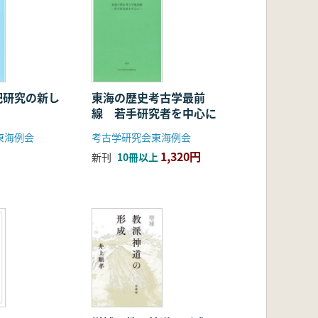
祀研究の新し
東海の歴史考古学最前
線 若手研究者を中心に
東海例会
考古学研究会東海例会
1,320円
新刊
10冊以上