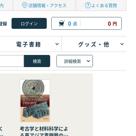
内
店舗情報・アクセス
よくある質問
0
0
登録
点
円
電子書籍
グッズ・他
詳細検索
く
考古学と材料科学によ
の
る東アジア青銅器の学