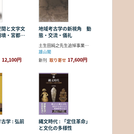
空間と文字文
地域考古学の新視角 動
円墳・宮都・
態・交流・儀礼
土生田純之先生追悼事業会 編
雄山閣
12,100円
17,600円
新刊
取り寄せ
古学 : 弘前
縄文時代 : 「定住革命」
と文化の多様性