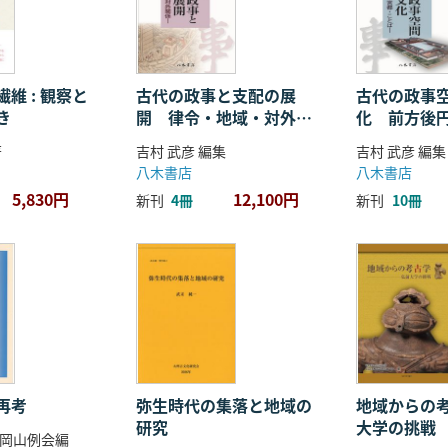
維 : 観察と
古代の政事と支配の展
古代の政事
き
開 律令・地域・対外関
化 前方後
係
ことば
著
吉村 武彦 編集
吉村 武彦 編集
八木書店
八木書店
5,830円
12,100円
新刊
4冊
新刊
10冊
再考
弥生時代の集落と地域の
地域からの考
研究
大学の挑戦
岡山例会編