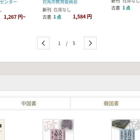
新刊
在庫なし
対馬市教育委員会
センター
古書
1 点
新刊
在庫なし
し
1,584 円
1,267 円~
古書
1 点
1
/
5
中国書
韓国書