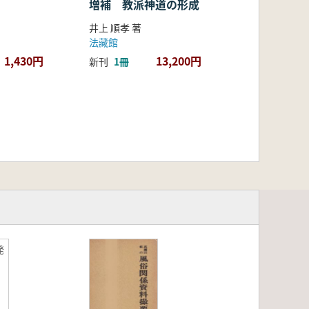
増補 教派神道の形成
井上 順孝 著
法藏館
1,430円
13,200円
新刊
1冊
発