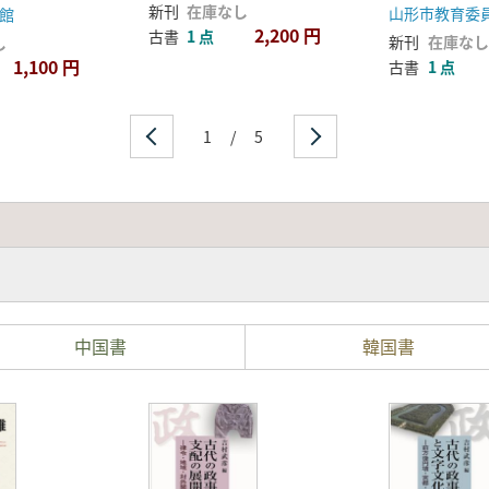
新刊
在庫なし
山形市教育委
館
2,200 円
古書
1 点
新刊
在庫なし
し
1,100 円
古書
1 点
1
/
5
中国書
韓国書