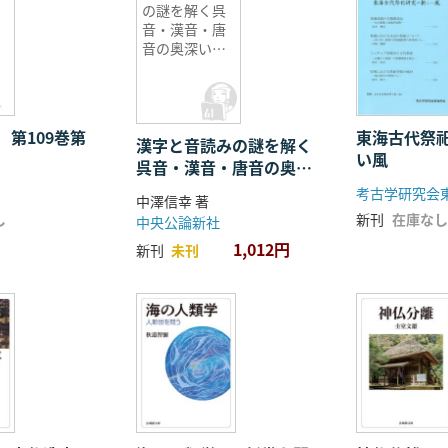
の謎を解く呉
音・漢音・唐
音の奥深い世
界
 第109巻第
東海古代祭
漢字と音読みの謎を解く
い風
呉音・漢音・唐音の奥深
い世界
考古学研究会
中澤信幸 著
し
新刊
在庫なし
中央公論新社
1,012円
新刊
未刊