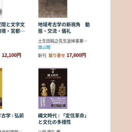
空間と文字文
地域考古学の新視角 動
円墳・宮都・
態・交流・儀礼
土生田純之先生追悼事業会 編
雄山閣
12,100円
17,600円
新刊
取り寄せ
古学 : 弘前
縄文時代 : 「定住革命」
と文化の多様性
弘前大学人文社会科学部北日本考古学研究センター 編
山田 康弘 著