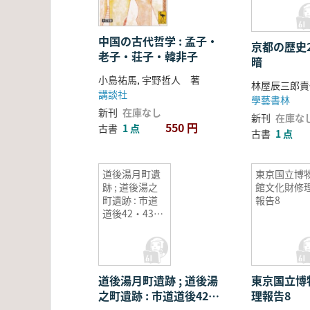
中国の古代哲学 : 孟子・
京都の歴史
老子・荘子・韓非子
暗
小島祐馬, 宇野哲人 著
林屋辰三郎責
講談社
學藝書林
新刊
在庫なし
新刊
在庫な
550 円
古書
1 点
古書
1 点
道後湯月町遺
東京国立博
跡 ; 道後湯之
館文化財修
町遺跡 : 市道
報告8
道後42・43号
線道路改良工
事に伴う埋蔵
文化財発掘調
査報告書
道後湯月町遺跡 ; 道後湯
東京国立博
之町遺跡 : 市道道後42・
理報告8