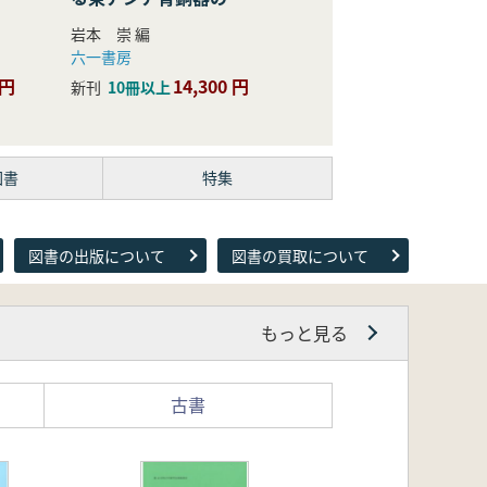
際的研究
岩本 崇 編
六一書房
 円
14,300 円
新刊
10冊以上
図書
特集
図書の出版について
図書の買取について
もっと見る
古書