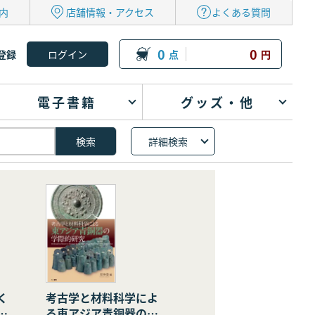
内
店舗情報・アクセス
よくある質問
0
0
登録
点
円
電子書籍
グッズ・他
詳細検索
く
考古学と材料科学によ
の
る東アジア青銅器の学