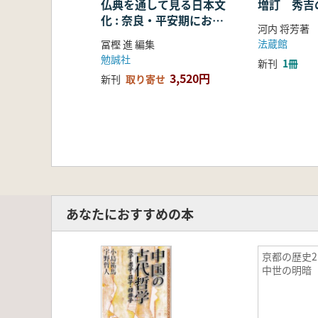
仏典を通して見る日本文
増訂 秀吉
化 : 奈良・平安期におけ
河内 将芳著
る仏教の受容・融合・展
法蔵館
冨樫 進 編集
開
勉誠社
新刊
1冊
3,520円
新刊
取り寄せ
あなたにおすすめの本
京都の歴史
中世の明暗