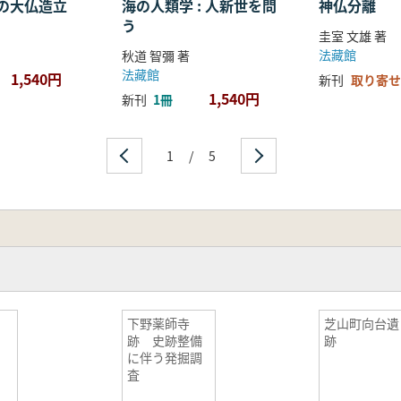
の大仏造立
海の人類学 : 人新世を問
神仏分離
う
圭室 文雄 著
法藏館
秋道 智彌 著
法藏館
1,540円
新刊
取り寄せ
1,540円
新刊
1冊
1
/
5
2
下野薬師寺
芝山町向台遺
跡 史跡整備
跡
に伴う発掘調
査