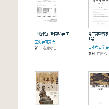
「近代」を問い直す
考古学雑誌
1号
歴史学研究会
日本考古学会
新刊
在庫なし
新刊
在庫な