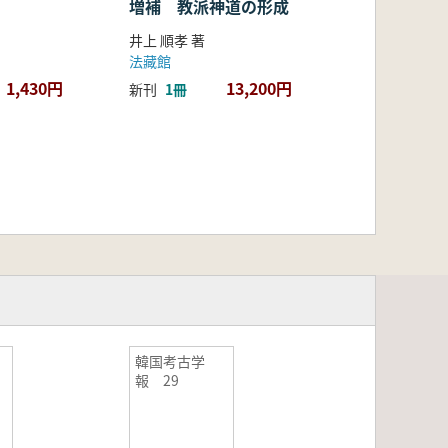
増補 教派神道の形成
井上 順孝 著
法藏館
1,430円
13,200円
新刊
1冊
韓国考古学
報 29