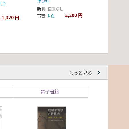
洋泉社
員会
新刊
在庫なし
2,200 円
古書
1 点
1,320 円
もっと見る
電子書籍