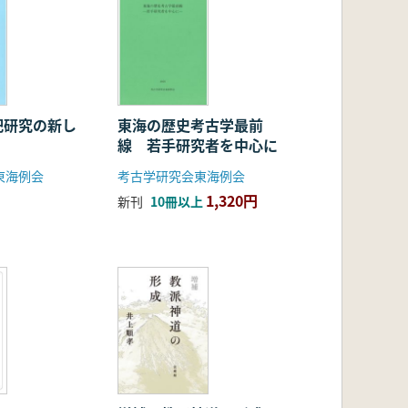
祀研究の新し
東海の歴史考古学最前
線 若手研究者を中心に
東海例会
考古学研究会東海例会
1,320円
新刊
10冊以上