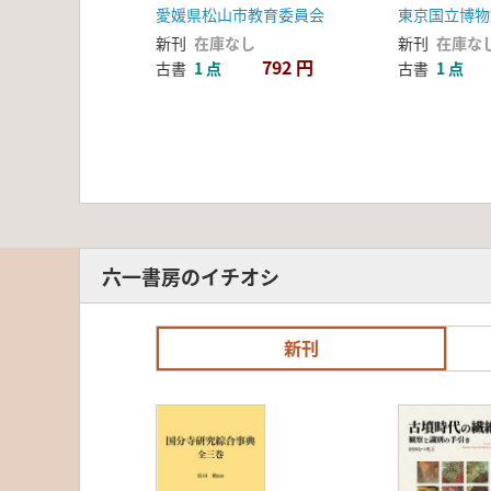
43号線道路改良工事に
愛媛県松山市教育委員会
東京国立博物
伴う埋蔵文化財発掘調査
新刊
在庫なし
新刊
在庫な
報告書
792 円
古書
1 点
古書
1 点
六一書房のイチオシ
新刊