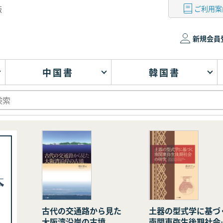
ご利用案
版
新規会員
中国書
韓国書
古代の交通路から見た
土器の型式学に基づ
大阪湾沿岸の古墳
南関東弥生後期社会