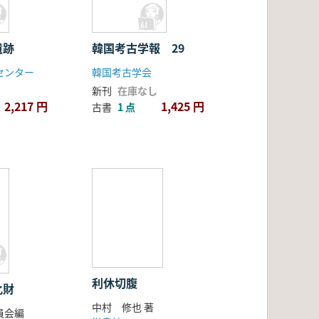
遺跡
韓国考古学報 29
センター
韓国考古学会
新刊
在庫なし
2,217 円
1,425 円
古書
1 点
利休切腹
化財
中村 修也 著
員会編