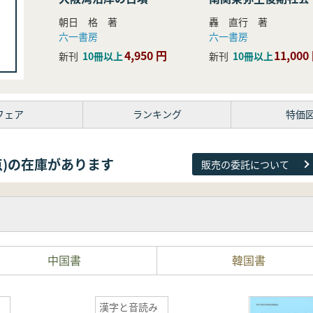
研究
朝日 格 著
轟 直行 著
六一書房
六一書房
4,950 円
11,000
新刊
10冊以上
新刊
10冊以上
フェア
ランキング
特価
81点)の在庫があります
販売の委託について
中国書
韓国書
漢字と音読み