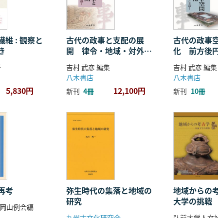
維 : 観察と
古代の政事と支配の展
古代の政事
き
開 律令・地域・対外関
化 前方後
係
ことば
著
吉村 武彦 編集
吉村 武彦 編集
八木書店
八木書店
5,830円
12,100円
新刊
4冊
新刊
10冊
再考
弥生時代の集落と地域の
地域からの考
研究
大学の挑戦
岡山例会編
九州古文化研究会