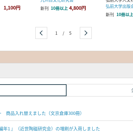
弘前大学出版
1,100円
4,800円
新刊
10冊以上
新刊
10冊以
1
/
5
ナー 商品入れ替えました（文京倉庫300冊）
編年1 』（近世陶磁研究会）の増刷が入荷しました