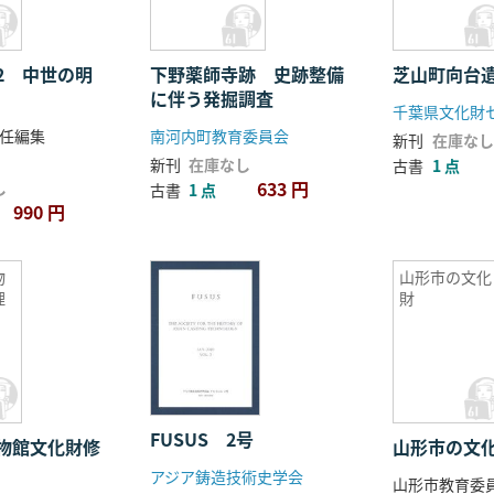
2 中世の明
下野薬師寺跡 史跡整備
芝山町向台
に伴う発掘調査
千葉県文化財
任編集
南河内町教育委員会
新刊
在庫なし
新刊
在庫なし
古書
1 点
633 円
し
古書
1 点
990 円
物
山形市の文化
理
財
FUSUS 2号
物館文化財修
山形市の文
アジア鋳造技術史学会
山形市教育委