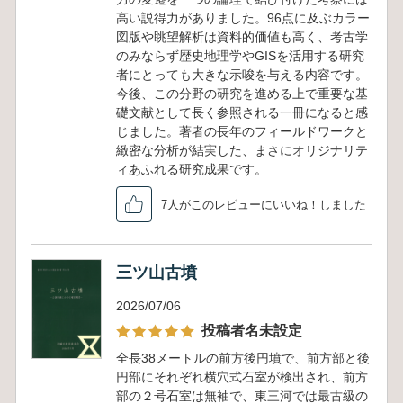
高い説得力がありました。96点に及ぶカラー
図版や眺望解析は資料的価値も高く、考古学
のみならず歴史地理学やGISを活用する研究
者にとっても大きな示唆を与える内容です。
今後、この分野の研究を進める上で重要な基
礎文献として長く参照される一冊になると感
じました。著者の長年のフィールドワークと
緻密な分析が結実した、まさにオリジナリテ
ィあふれる研究成果です。
7人がこのレビューにいいね！しました
三ツ山古墳
2026/07/06
投稿者名未設定
全長38メートルの前方後円墳で、前方部と後
円部にそれぞれ横穴式石室が検出され、前方
部の２号石室は無袖で、東三河では最古級の