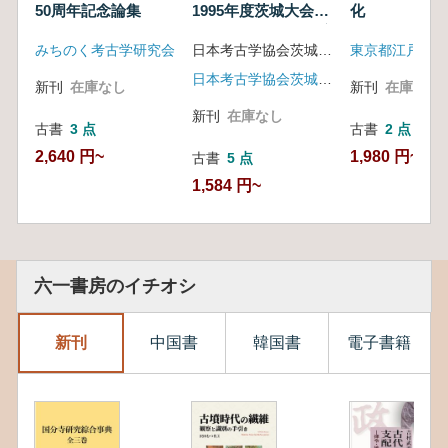
50周年記念論集
1995年度茨城大会
化
シンポジウム3 地方
みちのく考古学研究会
日本考古学協会茨城大会実行委員会 ひたちなか市埋蔵文化財調査センター 編
東京都江戸東京
官衙とその周辺
日本考古学協会茨城大会実行委員会 ひたちなか市埋蔵文化財調査センター
新刊
在庫なし
新刊
在庫なし
新刊
在庫なし
古書
3 点
古書
2 点
2,640 円~
1,980 円~
古書
5 点
1,584 円~
六一書房のイチオシ
新刊
中国書
韓国書
電子書籍