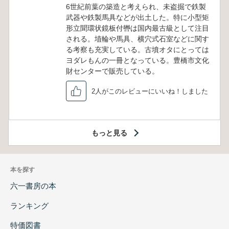
6世紀前葉の築造と考えられ、未盗掘で鉄製
武器や鉄製馬具などが出土した。特に小型矩
形立聞環状鏡板付轡は国内最古級として注目
される。埴輪や馬具、横穴式石室などに関す
る考察も充実している。古墳オタにとっては
ヨダレもんの一冊となっている。豊橋市文化
財センターで販売している。
2人がこのレビューにいいね！しました
もっと見る
本を探す
六一書房の本
ランキング
特価図書