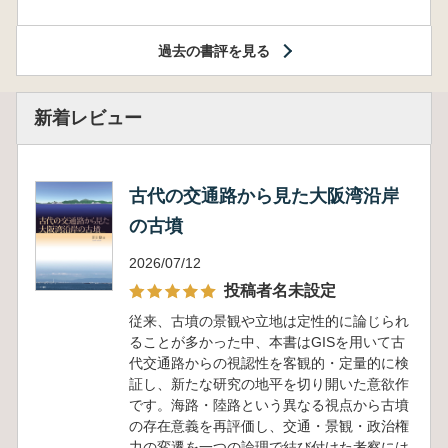
過去の書評を見る
新着レビュー
古代の交通路から見た大阪湾沿岸
の古墳
2026/07/12
投稿者名未設定
従来、古墳の景観や立地は定性的に論じられ
ることが多かった中、本書はGISを用いて古
代交通路からの視認性を客観的・定量的に検
証し、新たな研究の地平を切り開いた意欲作
です。海路・陸路という異なる視点から古墳
の存在意義を再評価し、交通・景観・政治権
力の変遷を一つの論理で結び付けた考察には