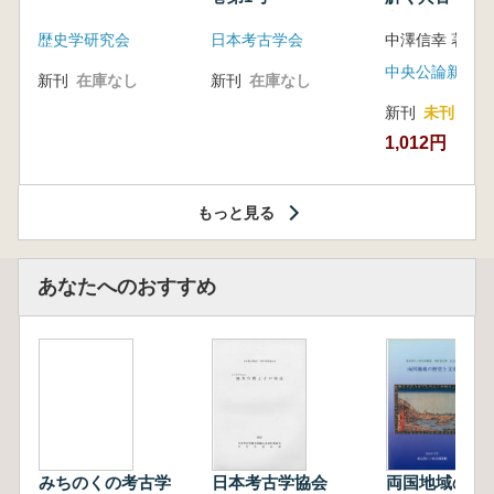
音の奥深い世
歴史学研究会
日本考古学会
中澤信幸 著
中央公論新社
新刊
在庫なし
新刊
在庫なし
新刊
未刊
1,012円
もっと見る
あなたへのおすすめ
みちのくの考古学
日本考古学協会
両国地域の歴