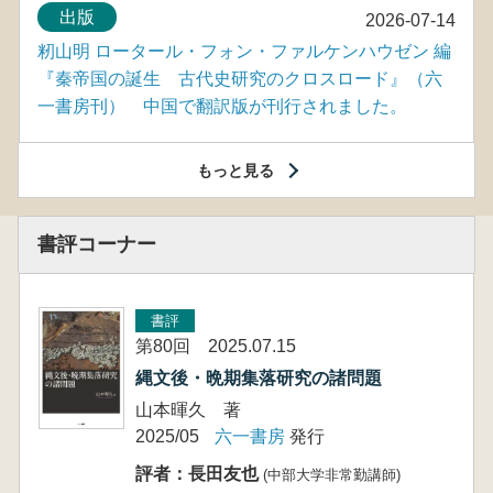
出版
2026-07-14
籾山明 ロータール・フォン・ファルケンハウゼン 編
『秦帝国の誕生 古代史研究のクロスロード』（六
一書房刊） 中国で翻訳版が刊行されました。
もっと見る
書評コーナー
書評
第80回 2025.07.15
縄文後・晩期集落研究の諸問題
山本暉久 著
2025/05
六一書房
発行
評者：長田友也
(中部大学非常勤講師)