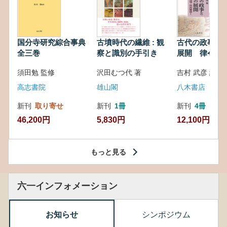
国分寺研究綜合事典
古墳時代の繊維 : 観
古代の政事と
全三巻
察と識別の手引き
展開 律令・
対外関係
須田勉 監修
沢田むつ代 著
吉村 武彦 編集
高志書院
雄山閣
八木書店
新刊
取り寄せ
新刊
1冊
新刊
4冊
46,200円
5,830円
12,100円
もっと見る
六一インフォメーション
お知らせ
シンポジウム