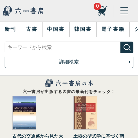
0
新刊
古書
中国書
韓国書
電子書籍
詳細検索
六一書房が出版する図書の最新刊をチェック！
古代の交通路から見た大
土器の型式学に基づく南