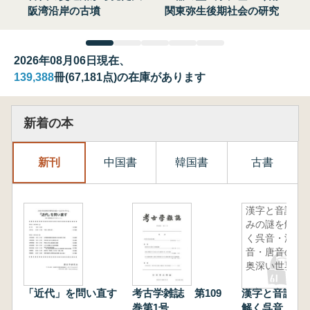
阪湾沿岸の古墳
関東弥生後期社会の研究
2026年08月06日現在、
139,388
冊(67,181点)の在庫があります
新着の本
新刊
中国書
韓国書
古書
漢字と音読
みの謎を解
く呉音・漢
音・唐音の
奥深い世界
「近代」を問い直す
考古学雑誌 第109
漢字と音読み
巻第1号
解く呉音・漢