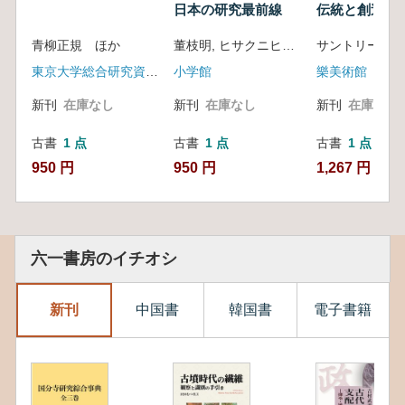
日本の研究最前線
伝統と創造
青柳正規 ほか
董枝明, ヒサクニヒコ, 東洋一著
サントリー美術
東京大学総合研究資料館
小学館
樂美術館
新刊
在庫なし
新刊
在庫なし
新刊
在庫なし
古書
1 点
古書
1 点
古書
1 点
950 円
950 円
1,267 円
六一書房のイチオシ
新刊
中国書
韓国書
電子書籍