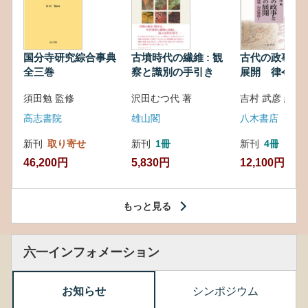
国分寺研究綜合事典
古墳時代の繊維 : 観
古代の政事と
全三巻
察と識別の手引き
展開 律令・
対外関係
須田勉 監修
沢田むつ代 著
吉村 武彦 編集
高志書院
雄山閣
八木書店
新刊
取り寄せ
新刊
1冊
新刊
4冊
46,200円
5,830円
12,100円
もっと見る
六一インフォメーション
お知らせ
シンポジウム