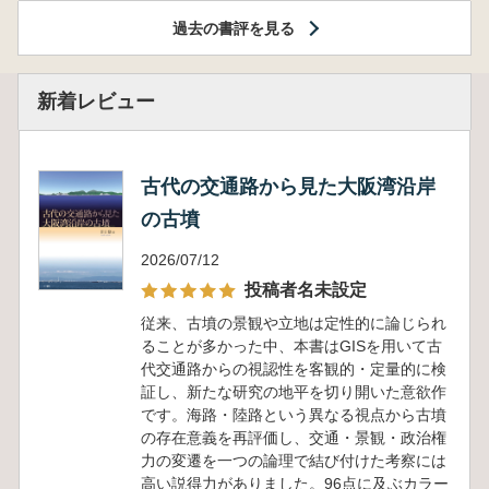
過去の書評を見る
新着レビュー
古代の交通路から見た大阪湾沿岸
の古墳
2026/07/12
投稿者名未設定
従来、古墳の景観や立地は定性的に論じられ
ることが多かった中、本書はGISを用いて古
代交通路からの視認性を客観的・定量的に検
証し、新たな研究の地平を切り開いた意欲作
です。海路・陸路という異なる視点から古墳
の存在意義を再評価し、交通・景観・政治権
力の変遷を一つの論理で結び付けた考察には
高い説得力がありました。96点に及ぶカラー