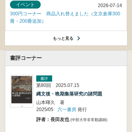
イベント
2026-07-14
300円コーナー 商品入れ替えました（文京倉庫300
冊・200冊追加）
もっと見る
書評コーナー
書評
第80回 2025.07.15
縄文後・晩期集落研究の諸問題
山本暉久 著
2025/05
六一書房
発行
評者：長田友也
(中部大学非常勤講師)