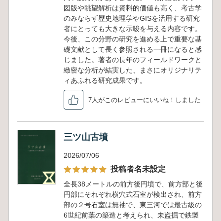
図版や眺望解析は資料的価値も高く、考古学
のみならず歴史地理学やGISを活用する研究
者にとっても大きな示唆を与える内容です。
今後、この分野の研究を進める上で重要な基
礎文献として長く参照される一冊になると感
じました。著者の長年のフィールドワークと
緻密な分析が結実した、まさにオリジナリテ
ィあふれる研究成果です。
7人がこのレビューにいいね！しました
三ツ山古墳
2026/07/06
投稿者名未設定
全長38メートルの前方後円墳で、前方部と後
円部にそれぞれ横穴式石室が検出され、前方
部の２号石室は無袖で、東三河では最古級の
6世紀前葉の築造と考えられ、未盗掘で鉄製