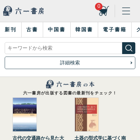
0
新刊
古書
中国書
韓国書
電子書籍
詳細検索
六一書房が出版する図書の最新刊をチェック！
古代の交通路から見た大
土器の型式学に基づく南