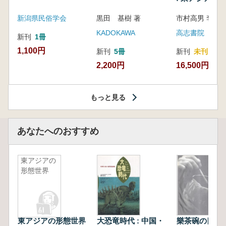
新潟県民俗学会
黒田 基樹 著
KADOKAWA
高志書院
新刊
1冊
1,100円
新刊
5冊
新刊
未刊
2,200円
16,500円
もっと見る
あなたへのおすすめ
東アジアの
形態世界
東アジアの形態世界
大恐竜時代 : 中国・
樂茶碗の四〇