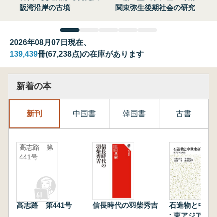
阪湾沿岸の古墳
関東弥生後期社会の研究
2026年08月07日現在、
139,439
冊(67,238点)の在庫があります
新着の本
新刊
中国書
韓国書
古書
高志路 第
441号
高志路 第441号
信長時代の羽柴秀吉
石造物と中世
: 東アジアと