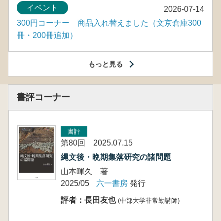
イベント
2026-07-14
300円コーナー 商品入れ替えました（文京倉庫300
冊・200冊追加）
もっと見る
書評コーナー
書評
第80回 2025.07.15
縄文後・晩期集落研究の諸問題
山本暉久 著
2025/05
六一書房
発行
評者：長田友也
(中部大学非常勤講師)