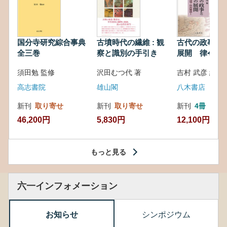
国分寺研究綜合事典
古墳時代の繊維 : 観
古代の政事と
全三巻
察と識別の手引き
展開 律令・
対外関係
須田勉 監修
沢田むつ代 著
吉村 武彦 編集
高志書院
雄山閣
八木書店
新刊
取り寄せ
新刊
取り寄せ
新刊
4冊
46,200円
5,830円
12,100円
もっと見る
六一インフォメーション
お知らせ
シンポジウム