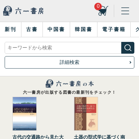
0
新刊
古書
中国書
韓国書
電子書籍
詳細検索
六一書房が出版する図書の最新刊をチェック！
古代の交通路から見た大
土器の型式学に基づく南