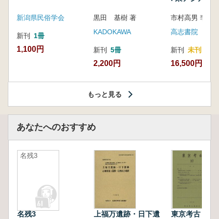
新潟県民俗学会
黒田 基樹 著
KADOKAWA
高志書院
新刊
1冊
1,100円
新刊
5冊
新刊
未刊
2,200円
16,500円
もっと見る
あなたへのおすすめ
名残3
名残3
上福万遺跡・日下遺
東京考古 第3