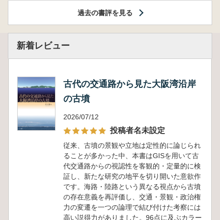
過去の書評を見る
新着レビュー
古代の交通路から見た大阪湾沿岸
の古墳
2026/07/12
投稿者名未設定
従来、古墳の景観や立地は定性的に論じられ
ることが多かった中、本書はGISを用いて古
代交通路からの視認性を客観的・定量的に検
証し、新たな研究の地平を切り開いた意欲作
です。海路・陸路という異なる視点から古墳
の存在意義を再評価し、交通・景観・政治権
力の変遷を一つの論理で結び付けた考察には
高い説得力がありました。96点に及ぶカラー