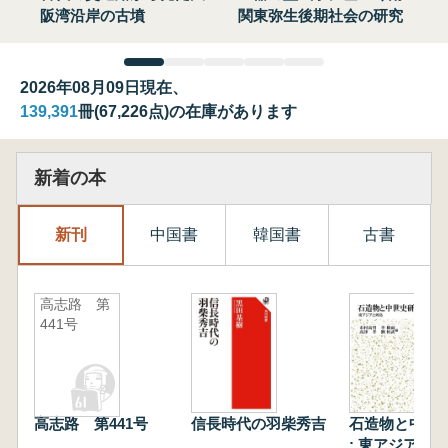
阪湾沿岸の古墳
関東弥生後期社会の研究
2026年08月09日現在、
139,391
冊(67,226点)の在庫があります
新着の本
新刊
中国書
韓国書
古書
高志路 第
441号
高志路 第441号
信長時代の羽柴秀吉
石造物と中世
: 東アジアと