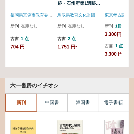
跡・石州府第1遺跡・
石州府古墳群
福岡県宗像市教育委員会
鳥取県教育文化財団
東京考古談話会
新刊
在庫なし
新刊
在庫なし
新刊
1冊
3,300円
古書
1 点
古書
2 点
古書
1 点
704 円
1,751 円~
3,300 円
六一書房のイチオシ
新刊
中国書
韓国書
電子書籍