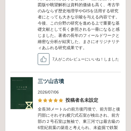
図版や眺望解析は資料的価値も高く、考古学
のみならず歴史地理学やGISを活用する研究
者にとっても大きな示唆を与える内容です。
今後、この分野の研究を進める上で重要な基
礎文献として長く参照される一冊になると感
じました。著者の長年のフィールドワークと
緻密な分析が結実した、まさにオリジナリテ
ィあふれる研究成果です。
7人がこのレビューにいいね！しました
三ツ山古墳
2026/07/06
投稿者名未設定
全長38メートルの前方後円墳で、前方部と後
円部にそれぞれ横穴式石室が検出され、前方
部の２号石室は無袖で、東三河では最古級の
6世紀前葉の築造と考えられ、未盗掘で鉄製