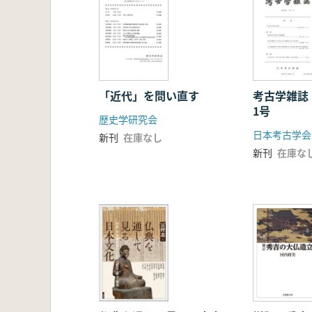
「近代」を問い直す
考古学雑誌
1号
歴史学研究会
日本考古学会
新刊
在庫なし
新刊
在庫な