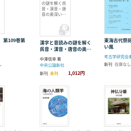
の謎を解く呉
音・漢音・唐
音の奥深い世
界
 第109巻第
東海古代祭
漢字と音読みの謎を解く
い風
呉音・漢音・唐音の奥深
い世界
考古学研究会
中澤信幸 著
し
新刊
在庫なし
中央公論新社
1,012円
新刊
未刊