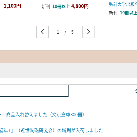
弘前大学出版
1,100円
4,800円
新刊
10冊以上
新刊
10冊以
1
/
5
ナー 商品入れ替えました（文京倉庫300冊）
編年1 』（近世陶磁研究会）の増刷が入荷しました