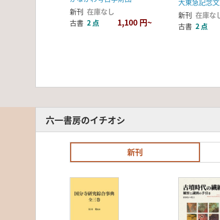
大東急記念
新刊
在庫なし
新刊
在庫な
1,100 円~
古書
2 点
古書
2 点
六一書房のイチオシ
新刊