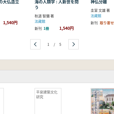
の大仏造立
海の人類学 : 人新世を問
神仏分離
う
圭室 文雄 著
法藏館
秋道 智彌 著
法藏館
1,540円
新刊
取り寄せ
1,540円
新刊
1冊
1
/
5
平泉建築文化
研究