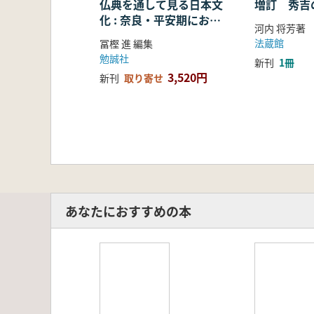
仏典を通して見る日本文
増訂 秀吉
化 : 奈良・平安期におけ
河内 将芳著
る仏教の受容・融合・展
法蔵館
冨樫 進 編集
開
勉誠社
新刊
1冊
3,520円
新刊
取り寄せ
あなたにおすすめの本