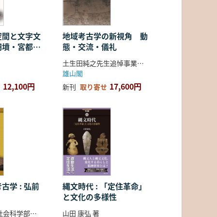
空間と文字文
地域考古学の新視角 動
円墳・宮都・
態・交流・儀礼
土生田純之先生追悼事業会 編
雄山閣
12,100円
17,600円
新刊
取り寄せ
古学 : 弘前
縄文時代 : 「定住革命」
と文化の多様性
弘前大学人文社会科学部北日本考古学研究センター 編
山田 康弘 著