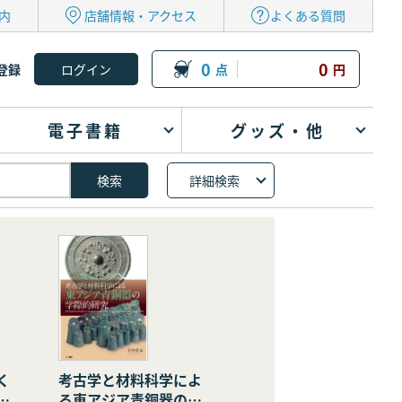
内
店舗情報・アクセス
よくある質問
0
0
登録
点
円
電子書籍
グッズ・他
詳細検索
く
考古学と材料科学によ
の
る東アジア青銅器の学