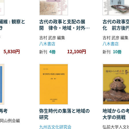
維 : 観察と
古代の政事と支配の展
古代の政事
き
開 律令・地域・対外関
化 前方後
係
ことば
著
吉村 武彦 編集
吉村 武彦 編集
八木書店
八木書店
5,830円
12,100円
新刊
4冊
新刊
10冊
再考
弥生時代の集落と地域の
地域からの考
研究
大学の挑戦
岡山例会編
九州古文化研究会