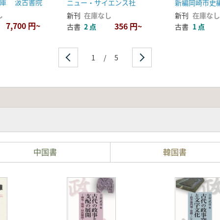
文庫 汲古書院
ニュー・サイエンス社
新編岡崎市史
し
新刊
在庫なし
新刊
在庫なし
7,700 円~
356 円~
古書
2 点
古書
1 点
1
/
5
中国書
韓国書