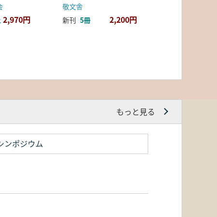
会
敬文舎
2,970円
2,200円
上
新刊
5冊
もっと見る
シンポジウム