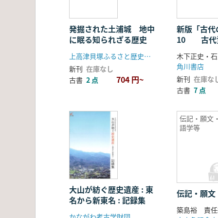
発掘された土浦城 地中
新版「古代
に眠る知られざる歴史
10 古代
方法
上高津貝塚ふるさと歴史の広場
木下正史・石
角川書店
新刊
在庫なし
704 円~
新刊
在庫な
古書
2 点
古書
7 点
伝記・願文
語学等
大山が紡ぐ歴史遺産 : 東
伝記・願文
名から新東名 : 記録集
築島裕 責任
かながわ考古学財団