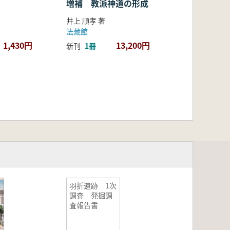
増補 教派神道の形成
井上 順孝 著
法藏館
1,430円
13,200円
新刊
1冊
羽折遺跡 1次
調査 発掘調
査報告書