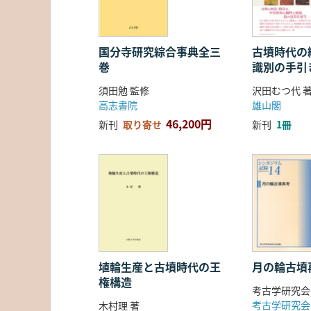
国分寺研究綜合事典全三
古墳時代の繊
巻
識別の手引
須田勉 監修
沢田むつ代 
高志書院
雄山閣
46,200円
新刊
取り寄せ
新刊
1冊
埴輪生産と古墳時代の王
月の輪古墳
権構造
考古学研究会
考古学研究会
木村理 著