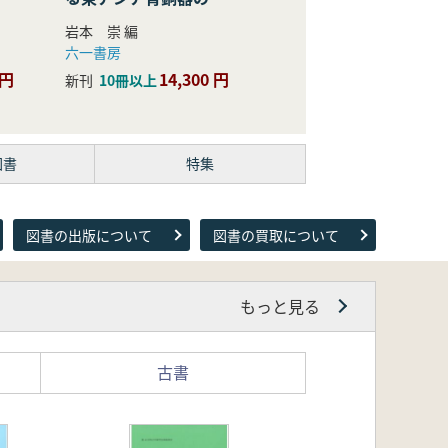
際的研究
岩本 崇 編
六一書房
 円
14,300 円
新刊
10冊以上
図書
特集
図書の出版について
図書の買取について
もっと見る
古書