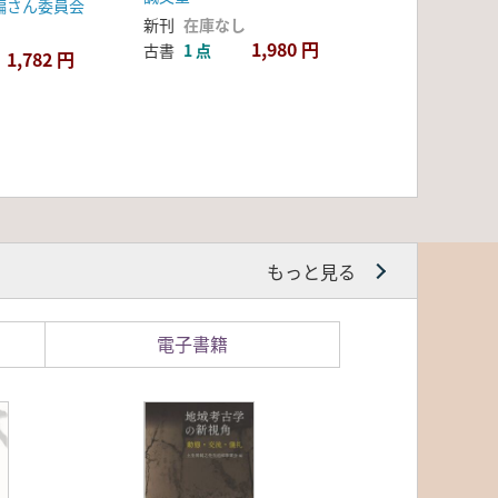
編さん委員会
新刊
在庫なし
1,980 円
古書
1 点
1,782 円
もっと見る
電子書籍