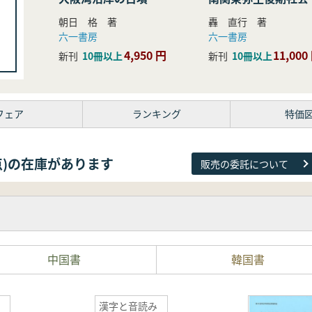
研究
朝日 格 著
轟 直行 著
六一書房
六一書房
4,950 円
11,000
新刊
10冊以上
新刊
10冊以上
フェア
ランキング
特価
81点)の在庫があります
販売の委託について
中国書
韓国書
漢字と音読み