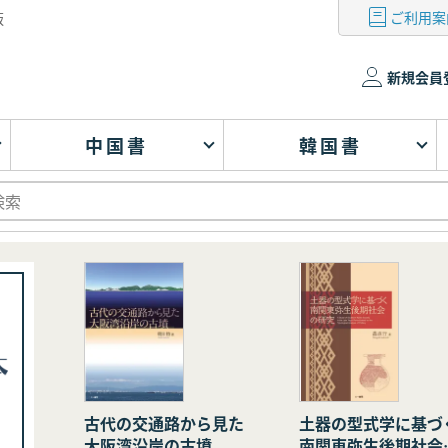
ご利用案
版
新規会員
中国書
韓国書
古代の交通路から見た
土器の型式学に基づ
大阪湾沿岸の古墳
南関東弥生後期社会