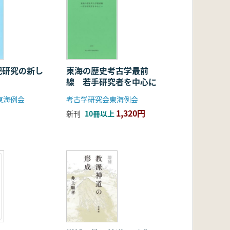
祀研究の新し
東海の歴史考古学最前
線 若手研究者を中心に
東海例会
考古学研究会東海例会
1,320円
新刊
10冊以上