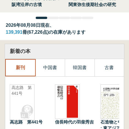
阪湾沿岸の古墳
関東弥生後期社会の研究
2026年08月08日現在、
139,391
冊(67,226点)の在庫があります
新着の本
新刊
中国書
韓国書
古書
高志路 第
441号
高志路 第441号
信長時代の羽柴秀吉
石造物と中世
: 東アジアと