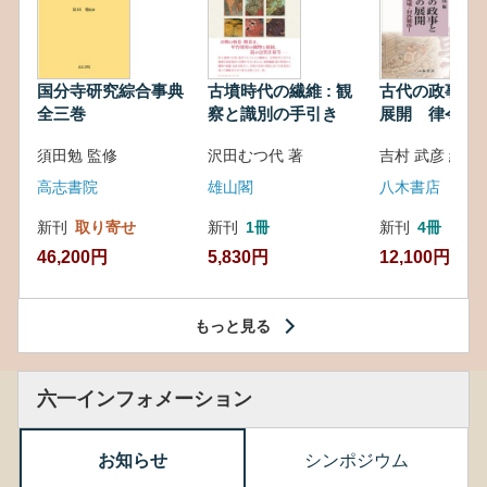
国分寺研究綜合事典
古墳時代の繊維 : 観
古代の政事と
全三巻
察と識別の手引き
展開 律令・
対外関係
須田勉 監修
沢田むつ代 著
吉村 武彦 編集
高志書院
雄山閣
八木書店
新刊
取り寄せ
新刊
1冊
新刊
4冊
46,200円
5,830円
12,100円
もっと見る
六一インフォメーション
お知らせ
シンポジウム