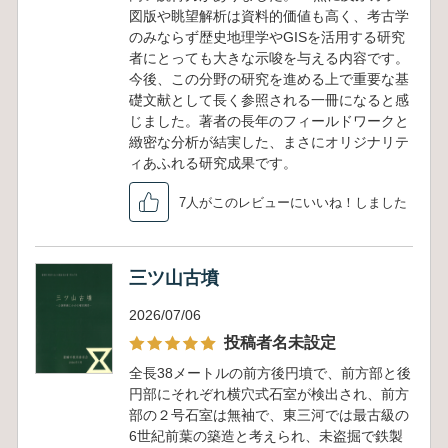
図版や眺望解析は資料的価値も高く、考古学
のみならず歴史地理学やGISを活用する研究
者にとっても大きな示唆を与える内容です。
今後、この分野の研究を進める上で重要な基
礎文献として長く参照される一冊になると感
じました。著者の長年のフィールドワークと
緻密な分析が結実した、まさにオリジナリテ
ィあふれる研究成果です。
7人がこのレビューにいいね！しました
三ツ山古墳
2026/07/06
投稿者名未設定
全長38メートルの前方後円墳で、前方部と後
円部にそれぞれ横穴式石室が検出され、前方
部の２号石室は無袖で、東三河では最古級の
6世紀前葉の築造と考えられ、未盗掘で鉄製