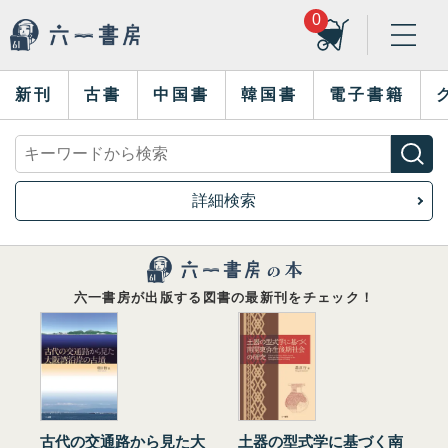
0
新刊
古書
中国書
韓国書
電子書籍
詳細検索
六一書房が出版する図書の最新刊をチェック！
古代の交通路から見た大
土器の型式学に基づく南