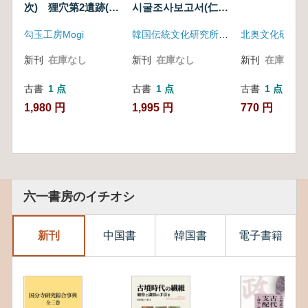
次) 狸穴第2遺跡(第
시굴조사보고서(仁川
3次)
月尾公園文化財試掘
勾玉工房Mogi
韓国伝統文化研究所、仁川広域市西部公園事業所
北奥文化研究会
調査報告書)
新刊
在庫なし
新刊
在庫なし
新刊
在庫なし
古書
1 点
古書
1 点
古書
1 点
1,980 円
1,995 円
770 円
六一書房のイチオシ
新刊
中国書
韓国書
電子書籍