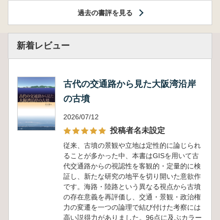
過去の書評を見る
新着レビュー
古代の交通路から見た大阪湾沿岸
の古墳
2026/07/12
投稿者名未設定
従来、古墳の景観や立地は定性的に論じられ
ることが多かった中、本書はGISを用いて古
代交通路からの視認性を客観的・定量的に検
証し、新たな研究の地平を切り開いた意欲作
です。海路・陸路という異なる視点から古墳
の存在意義を再評価し、交通・景観・政治権
力の変遷を一つの論理で結び付けた考察には
高い説得力がありました。96点に及ぶカラー