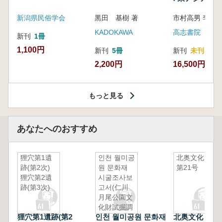
新潟県民俗学会
黒田 基樹 著
KADOKAWA
高志書院
新刊
1冊
1,100円
新刊
5冊
新刊
未刊
2,200円
16,500円
もっと見る
あなたへのおすすめ
狸穴第1遺
인천 월미공
北奥文化
跡(第2次)
원 문화재
第21号
狸穴第2遺
시굴조사보
跡(第3次)
고서(仁川
月尾公園文
化財試掘調
狸穴第1遺跡(第2
인천 월미공원 문화재
北奥文化 第
査報告書)