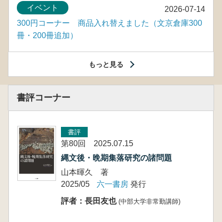
イベント
2026-07-14
300円コーナー 商品入れ替えました（文京倉庫300
冊・200冊追加）
もっと見る
書評コーナー
書評
第80回 2025.07.15
縄文後・晩期集落研究の諸問題
山本暉久 著
2025/05
六一書房
発行
評者：長田友也
(中部大学非常勤講師)