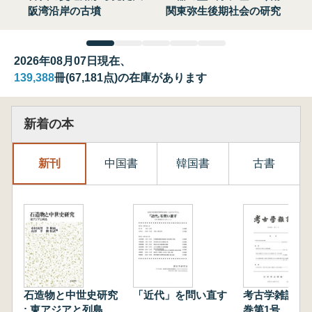
阪湾沿岸の古墳
関東弥生後期社会の研究
2026年08月07日現在、
139,388
冊(67,181点)の在庫があります
新着の本
新刊
中国書
韓国書
古書
石造物と中世史研究
「近代」を問い直す
考古学雑誌 第
: 東アジアと列島
巻第1号