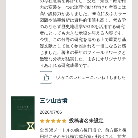
の存在意義を再評価し、交通・景観・政治権
力の変遷を一つの論理で結び付けた考察には
高い説得力がありました。96点に及ぶカラー
図版や眺望解析は資料的価値も高く、考古学
のみならず歴史地理学やGISを活用する研究
者にとっても大きな示唆を与える内容です。
今後、この分野の研究を進める上で重要な基
礎文献として長く参照される一冊になると感
じました。著者の長年のフィールドワークと
緻密な分析が結実した、まさにオリジナリテ
ィあふれる研究成果です。
7人がこのレビューにいいね！しました
三ツ山古墳
2026/07/06
投稿者名未設定
全長38メートルの前方後円墳で、前方部と後
円部にそれぞれ横穴式石室が検出され、前方