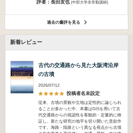
評者：長田友也
(中部大学非常勤講師)
過去の書評を見る
新着レビュー
古代の交通路から見た大阪湾沿岸
の古墳
2026/07/12
投稿者名未設定
従来、古墳の景観や立地は定性的に論じられ
ることが多かった中、本書はGISを用いて古
代交通路からの視認性を客観的・定量的に検
証し、新たな研究の地平を切り開いた意欲作
です。海路・陸路という異なる視点から古墳