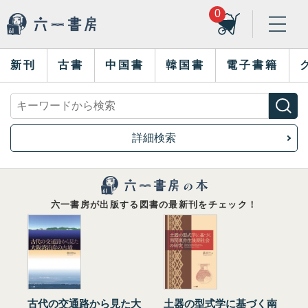
0
新刊
古書
中国書
韓国書
電子書籍
詳細検索
六一書房が出版する図書の最新刊をチェック！
古代の交通路から見た大
土器の型式学に基づく南