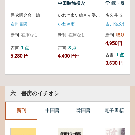
中田装飾横穴
学 籠・履物・木割り
楔・土器
悪党研究会 編
いわき市史編さん委員会
名久井 文明 著
岩田書院
いわき市
吉川弘文館
新刊
在庫なし
新刊
在庫なし
新刊
取り寄せ
4,950円
古書
1 点
古書
3 点
古書
1 点
5,280 円
4,400 円~
3,630 円
六一書房のイチオシ
新刊
中国書
韓国書
電子書籍