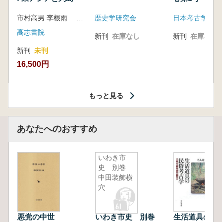
市村高男 李根雨 高津孝 劉恒武 編
歴史学研究会
日本考古学会
高志書院
新刊
在庫なし
新刊
在庫なし
新刊
未刊
16,500円
もっと見る
あなたへのおすすめ
いわき市
史 別巻
中田装飾横
穴
悪党の中世
いわき市史 別巻
生活道具の民