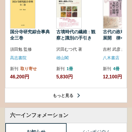
国分寺研究綜合事典
古墳時代の繊維 : 観
古代の政事と
全三巻
察と識別の手引き
展開 律令・
対外関係
須田勉 監修
沢田むつ代 著
吉村 武彦 編集
高志書院
雄山閣
八木書店
新刊
取り寄せ
新刊
1冊
新刊
4冊
46,200円
5,830円
12,100円
もっと見る
六一インフォメーション
お知らせ
シンポジウム