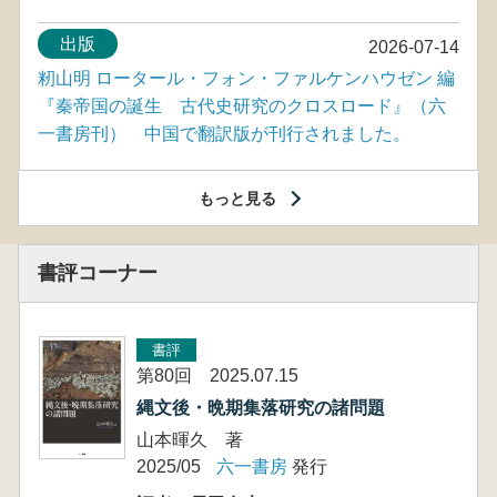
出版
2026-07-14
籾山明 ロータール・フォン・ファルケンハウゼン 編
『秦帝国の誕生 古代史研究のクロスロード』（六
一書房刊） 中国で翻訳版が刊行されました。
もっと見る
書評コーナー
書評
第80回 2025.07.15
縄文後・晩期集落研究の諸問題
山本暉久 著
2025/05
六一書房
発行