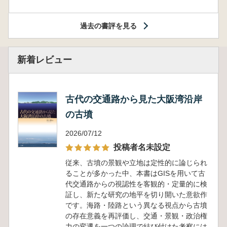
過去の書評を見る
新着レビュー
古代の交通路から見た大阪湾沿岸
の古墳
2026/07/12
投稿者名未設定
従来、古墳の景観や立地は定性的に論じられ
ることが多かった中、本書はGISを用いて古
代交通路からの視認性を客観的・定量的に検
証し、新たな研究の地平を切り開いた意欲作
です。海路・陸路という異なる視点から古墳
の存在意義を再評価し、交通・景観・政治権
力の変遷を一つの論理で結び付けた考察には