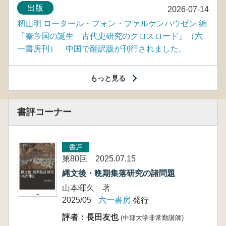
出版
2026-07-14
籾山明 ロータール・フォン・ファルケンハウゼン 編
『秦帝国の誕生 古代史研究のクロスロード』（六
一書房刊） 中国で翻訳版が刊行されました。
もっと見る
書評コーナー
書評
第80回 2025.07.15
縄文後・晩期集落研究の諸問題
山本暉久 著
2025/05
六一書房
発行
評者：長田友也
(中部大学非常勤講師)