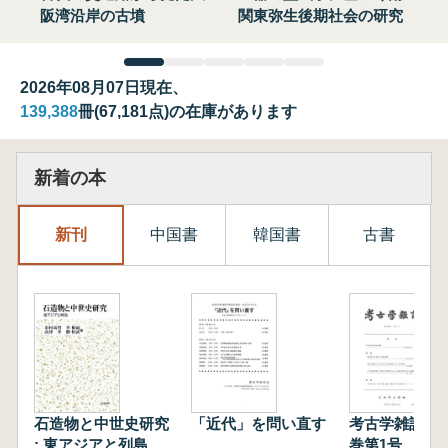
阪湾沿岸の古墳
関東弥生後期社会の研究
2026年08月07日現在、
139,388
冊(67,181点)の在庫があります
新着の本
新刊
中国書
韓国書
古書
石造物と中世史研究
「近代」を問い直す
考古学雑誌 第
: 東アジアと列島
巻第1号