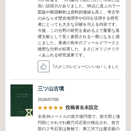
高い説得力がありました。96点に及ぶカラー
図版や眺望解析は資料的価値も高く、考古学
のみならず歴史地理学やGISを活用する研究
者にとっても大きな示唆を与える内容です。
今後、この分野の研究を進める上で重要な基
礎文献として長く参照される一冊になると感
じました。著者の長年のフィールドワークと
緻密な分析が結実した、まさにオリジナリテ
ィあふれる研究成果です。
7人がこのレビューにいいね！しました
三ツ山古墳
2026/07/06
投稿者名未設定
全長38メートルの前方後円墳で、前方部と後
円部にそれぞれ横穴式石室が検出され、前方
部の２号石室は無袖で、東三河では最古級の