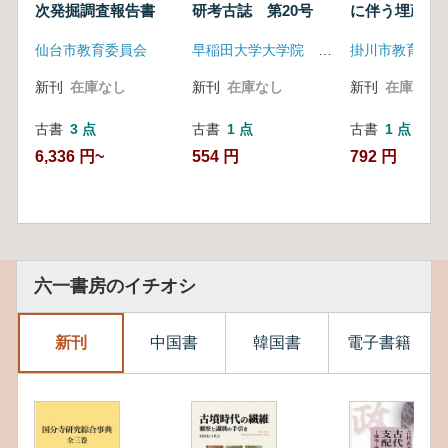
次発掘調査報告書
研考古誌 第20号
に伴う埋蔵文
掘調査報告書
仙台市教育委員会
早稲田大学大学院 文学研究科考古談話会 編
掛川市教育委員
新刊
在庫なし
新刊
在庫なし
新刊
在庫なし
古書
3 点
古書
1 点
古書
1 点
6,336 円~
554 円
792 円
六一書房のイチオシ
新刊
中国書
韓国書
電子書籍