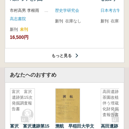
市村高男 李根雨 高津孝 劉恒武 編
歴史学研究会
日本考古学会
高志書院
新刊
在庫なし
新刊
在庫なし
新刊
未刊
16,500円
もっと見る
あなたへのおすすめ
富沢 富沢
高田遺跡 :
遺跡第15次
茶園改植に
発掘調査報
伴う埋蔵文
告書
化財発掘調
査報告書
富沢 富沢遺跡第15
溯航 早稲田大学文
高田遺跡 : 茶