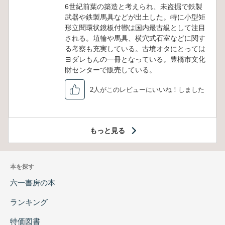
6世紀前葉の築造と考えられ、未盗掘で鉄製
武器や鉄製馬具などが出土した。特に小型矩
形立聞環状鏡板付轡は国内最古級として注目
される。埴輪や馬具、横穴式石室などに関す
る考察も充実している。古墳オタにとっては
ヨダレもんの一冊となっている。豊橋市文化
財センターで販売している。
2人がこのレビューにいいね！しました
もっと見る
本を探す
六一書房の本
ランキング
特価図書