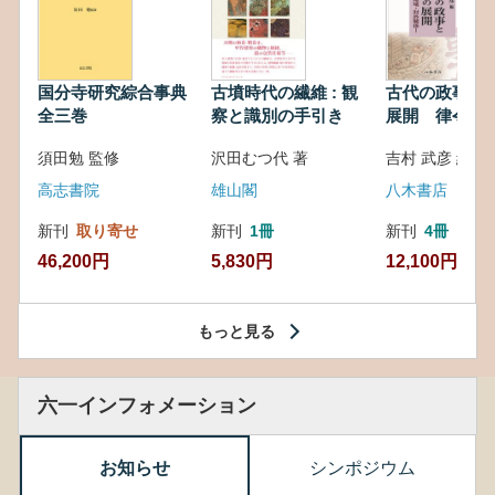
国分寺研究綜合事典
古墳時代の繊維 : 観
古代の政事と
全三巻
察と識別の手引き
展開 律令・
対外関係
須田勉 監修
沢田むつ代 著
吉村 武彦 編集
高志書院
雄山閣
八木書店
新刊
取り寄せ
新刊
1冊
新刊
4冊
46,200円
5,830円
12,100円
もっと見る
六一インフォメーション
お知らせ
シンポジウム