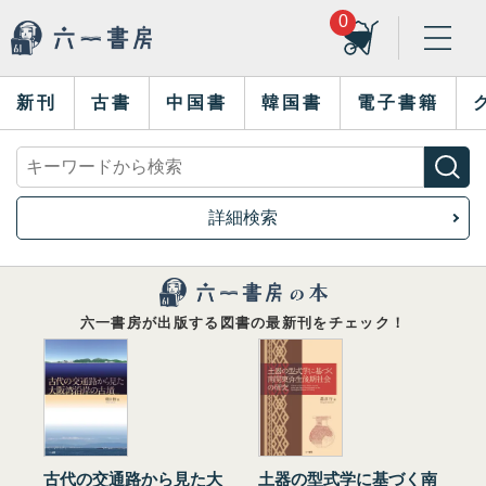
0
新刊
古書
中国書
韓国書
電子書籍
詳細検索
六一書房が出版する図書の最新刊をチェック！
古代の交通路から見た大
土器の型式学に基づく南