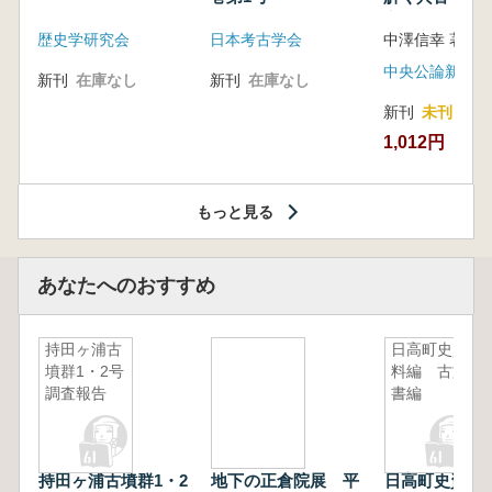
音の奥深い世
歴史学研究会
日本考古学会
中澤信幸 著
中央公論新社
新刊
在庫なし
新刊
在庫なし
新刊
未刊
1,012円
もっと見る
あなたへのおすすめ
持田ヶ浦古
日高町史資
墳群1・2号
料編 古文
調査報告
書編
持田ヶ浦古墳群1・2
地下の正倉院展 平
日高町史資料