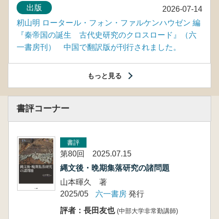
出版
2026-07-14
籾山明 ロータール・フォン・ファルケンハウゼン 編
『秦帝国の誕生 古代史研究のクロスロード』（六
一書房刊） 中国で翻訳版が刊行されました。
もっと見る
書評コーナー
書評
第80回 2025.07.15
縄文後・晩期集落研究の諸問題
山本暉久 著
2025/05
六一書房
発行
評者：長田友也
(中部大学非常勤講師)