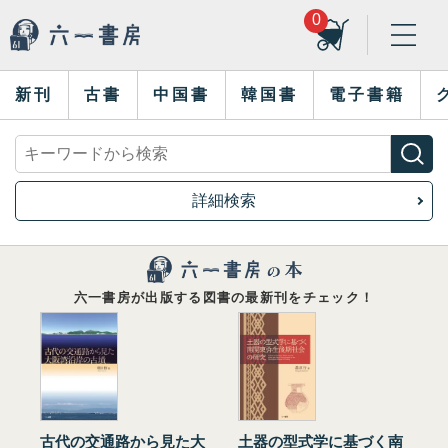
0
新刊
古書
中国書
韓国書
電子書籍
詳細検索
六一書房が出版する図書の最新刊をチェック！
古代の交通路から見た大
土器の型式学に基づく南