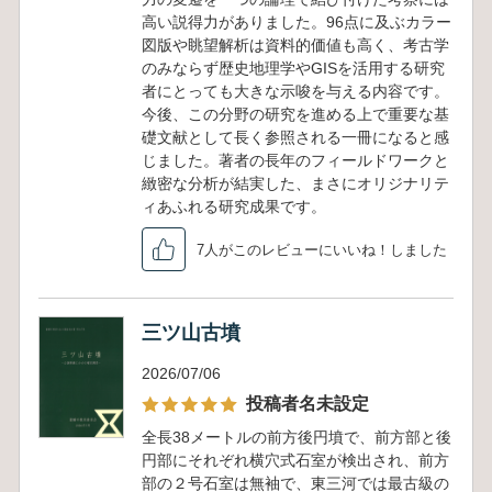
高い説得力がありました。96点に及ぶカラー
図版や眺望解析は資料的価値も高く、考古学
のみならず歴史地理学やGISを活用する研究
者にとっても大きな示唆を与える内容です。
今後、この分野の研究を進める上で重要な基
礎文献として長く参照される一冊になると感
じました。著者の長年のフィールドワークと
緻密な分析が結実した、まさにオリジナリテ
ィあふれる研究成果です。
7人がこのレビューにいいね！しました
三ツ山古墳
2026/07/06
投稿者名未設定
全長38メートルの前方後円墳で、前方部と後
円部にそれぞれ横穴式石室が検出され、前方
部の２号石室は無袖で、東三河では最古級の