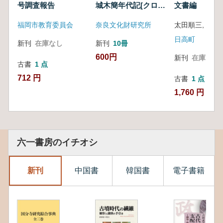
号調査報告
城木簡年代記[クロニ
文書編
クル]
福岡市教育委員会
奈良文化財研究所
日高町
新刊
在庫なし
新刊
10冊
600円
新刊
在庫なし
古書
1 点
712 円
古書
1 点
1,760 円
六一書房のイチオシ
新刊
中国書
韓国書
電子書籍