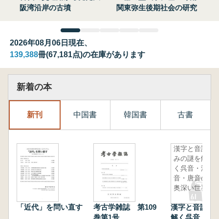
阪湾沿岸の古墳
関東弥生後期社会の研究
2026年08月06日現在、
139,388
冊(67,181点)の在庫があります
新着の本
新刊
中国書
韓国書
古書
漢字と音読
みの謎を解
く呉音・漢
音・唐音の
奥深い世界
「近代」を問い直す
考古学雑誌 第109
漢字と音読み
巻第1号
解く呉音・漢