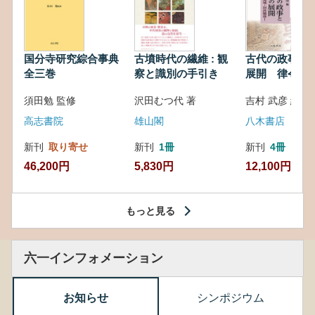
国分寺研究綜合事典
古墳時代の繊維 : 観
古代の政事と
全三巻
察と識別の手引き
展開 律令・
対外関係
須田勉 監修
沢田むつ代 著
吉村 武彦 編集
高志書院
雄山閣
八木書店
新刊
取り寄せ
新刊
1冊
新刊
4冊
46,200円
5,830円
12,100円
もっと見る
六一インフォメーション
お知らせ
シンポジウム