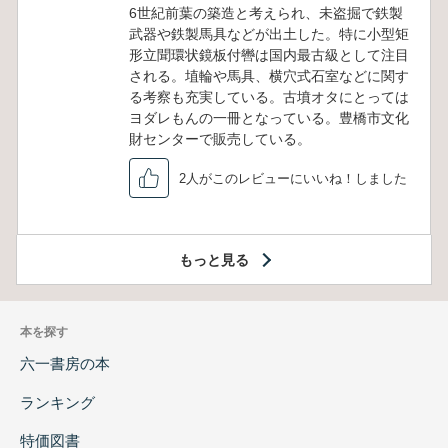
6世紀前葉の築造と考えられ、未盗掘で鉄製
武器や鉄製馬具などが出土した。特に小型矩
形立聞環状鏡板付轡は国内最古級として注目
される。埴輪や馬具、横穴式石室などに関す
る考察も充実している。古墳オタにとっては
ヨダレもんの一冊となっている。豊橋市文化
財センターで販売している。
2人がこのレビューにいいね！しました
もっと見る
本を探す
六一書房の本
ランキング
特価図書