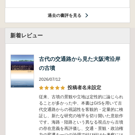
過去の書評を見る
新着レビュー
古代の交通路から見た大阪湾沿岸
の古墳
2026/07/12
投稿者名未設定
従来、古墳の景観や立地は定性的に論じられ
ることが多かった中、本書はGISを用いて古
代交通路からの視認性を客観的・定量的に検
証し、新たな研究の地平を切り開いた意欲作
です。海路・陸路という異なる視点から古墳
の存在意義を再評価し、交通・景観・政治権
力の変遷を一つの論理で結び付けた考察には