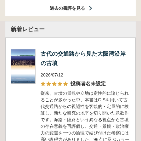
過去の書評を見る
新着レビュー
古代の交通路から見た大阪湾沿岸
の古墳
2026/07/12
投稿者名未設定
従来、古墳の景観や立地は定性的に論じられ
ることが多かった中、本書はGISを用いて古
代交通路からの視認性を客観的・定量的に検
証し、新たな研究の地平を切り開いた意欲作
です。海路・陸路という異なる視点から古墳
の存在意義を再評価し、交通・景観・政治権
力の変遷を一つの論理で結び付けた考察には
高い説得力がありました。96点に及ぶカラー