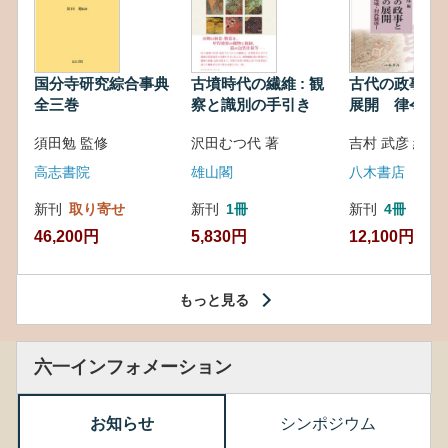
国分寺研究綜合事典
古墳時代の繊維 : 観
古代の政事と
全三巻
察と識別の手引き
展開 律令・
対外関係
須田勉 監修
沢田むつ代 著
吉村 武彦 編集
高志書院
雄山閣
八木書店
新刊
取り寄せ
新刊
1冊
新刊
4冊
46,200円
5,830円
12,100円
もっと見る
六一インフォメーション
お知らせ
シンポジウム