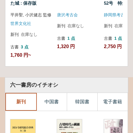
た城 : 保存版
52号 特集 
究者特集
平井聖, 小沢健志 監修
唐沢考古会
静岡県考古学会
世界文化社
新刊
在庫なし
新刊
在庫なし
新刊
在庫なし
古書
1 点
古書
1 点
1,320 円
2,750 円
古書
3 点
1,760 円~
六一書房のイチオシ
新刊
中国書
韓国書
電子書籍