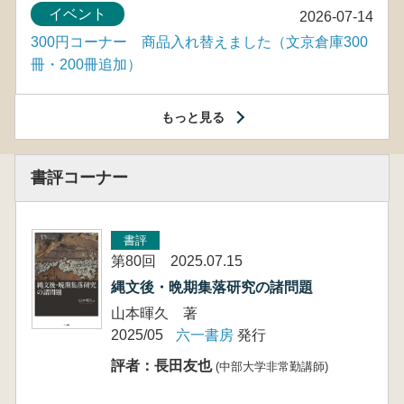
イベント
2026-07-14
300円コーナー 商品入れ替えました（文京倉庫300
冊・200冊追加）
もっと見る
書評コーナー
書評
第80回 2025.07.15
縄文後・晩期集落研究の諸問題
山本暉久 著
2025/05
六一書房
発行
評者：長田友也
(中部大学非常勤講師)