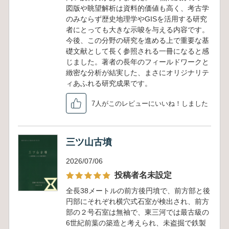
図版や眺望解析は資料的価値も高く、考古学
のみならず歴史地理学やGISを活用する研究
者にとっても大きな示唆を与える内容です。
今後、この分野の研究を進める上で重要な基
礎文献として長く参照される一冊になると感
じました。著者の長年のフィールドワークと
緻密な分析が結実した、まさにオリジナリテ
ィあふれる研究成果です。
7人がこのレビューにいいね！しました
三ツ山古墳
2026/07/06
投稿者名未設定
全長38メートルの前方後円墳で、前方部と後
円部にそれぞれ横穴式石室が検出され、前方
部の２号石室は無袖で、東三河では最古級の
6世紀前葉の築造と考えられ、未盗掘で鉄製