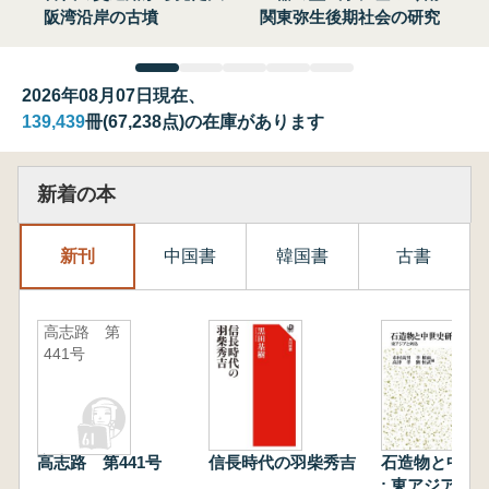
阪湾沿岸の古墳
関東弥生後期社会の研究
2026年08月07日現在、
139,439
冊(67,238点)の在庫があります
新着の本
新刊
中国書
韓国書
古書
高志路 第
441号
高志路 第441号
信長時代の羽柴秀吉
石造物と中世
: 東アジアと