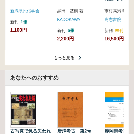
新潟県民俗学会
黒田 基樹 著
KADOKAWA
高志書院
新刊
1冊
1,100円
新刊
5冊
新刊
未刊
2,200円
16,500円
もっと見る
あなたへのおすすめ
古写真で見る失われ
唐澤考古 第2号
静岡県考古