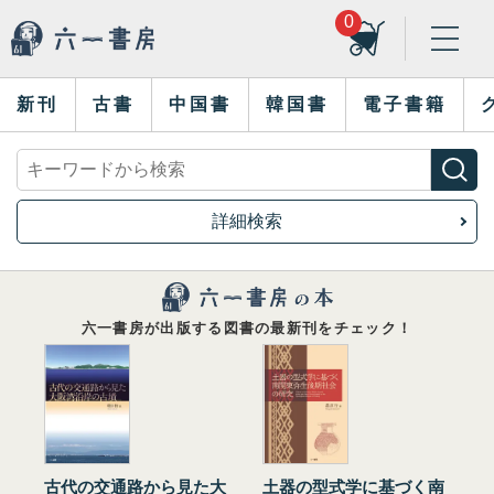
0
新刊
古書
中国書
韓国書
電子書籍
詳細検索
六一書房が出版する図書の最新刊をチェック！
古代の交通路から見た大
土器の型式学に基づく南