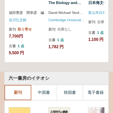
The Biology and
日本海文化2
Culture of Human
福田豊彦 関幸彦 編
David Michael Stoddart
Odour
吉川弘文館
Cambridge University Press
新刊
在庫なし
新刊
取り寄せ
新刊
在庫なし
古書
1 点
7,700円
1,100 円
古書
1 点
古書
1 点
1,782 円
5,500 円
六一書房のイチオシ
新刊
中国書
韓国書
電子書籍