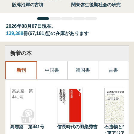
阪湾沿岸の古墳
関東弥生後期社会の研究
2026年08月07日現在、
139,388
冊(67,181点)の在庫があります
新着の本
新刊
中国書
韓国書
古書
高志路 第
441号
高志路 第441号
信長時代の羽柴秀吉
石造物と中世
: 東アジアと