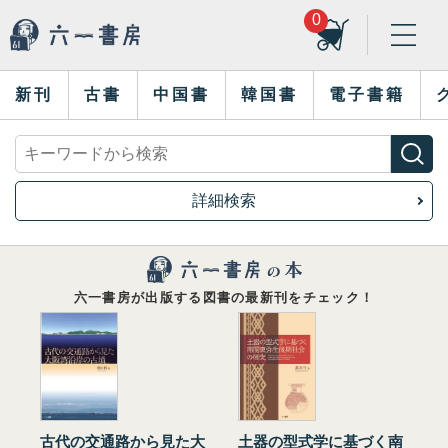
0
新刊
古書
中国書
韓国書
電子書籍
詳細検索
六一書房が出版する図書の最新刊をチェック！
古代の交通路から見た大
土器の型式学に基づく南