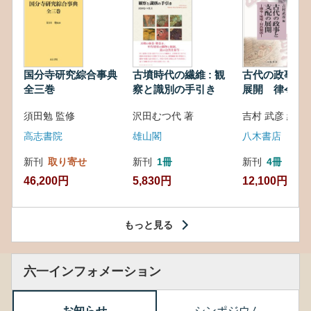
国分寺研究綜合事典
古墳時代の繊維 : 観
古代の政事と
全三巻
察と識別の手引き
展開 律令・
対外関係
須田勉 監修
沢田むつ代 著
吉村 武彦 編集
高志書院
雄山閣
八木書店
新刊
取り寄せ
新刊
1冊
新刊
4冊
46,200円
5,830円
12,100円
もっと見る
六一インフォメーション
お知らせ
シンポジウム