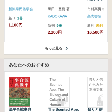
新潟県民俗学会
黒田 基樹 著
KADOKAWA
高志書院
新刊
1冊
1,100円
新刊
5冊
新刊
未刊
2,200円
16,500円
もっと見る
あなたへのおすすめ
The
祭りと信仰
Scented
からみた日
Ape: The
本海文化2
Biology and
Culture of
Human
源平合戦事典
The Scented Ape:
祭りと信仰か
Odour