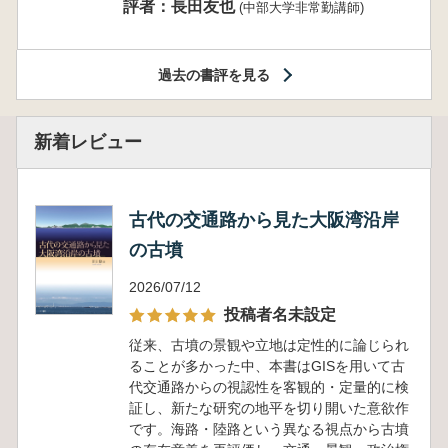
評者：長田友也
(中部大学非常勤講師)
過去の書評を見る
新着レビュー
古代の交通路から見た大阪湾沿岸
の古墳
2026/07/12
投稿者名未設定
従来、古墳の景観や立地は定性的に論じられ
ることが多かった中、本書はGISを用いて古
代交通路からの視認性を客観的・定量的に検
証し、新たな研究の地平を切り開いた意欲作
です。海路・陸路という異なる視点から古墳