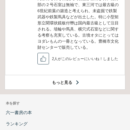
部の２号石室は無袖で、東三河では最古級の
6世紀前葉の築造と考えられ、未盗掘で鉄製
武器や鉄製馬具などが出土した。特に小型矩
形立聞環状鏡板付轡は国内最古級として注目
される。埴輪や馬具、横穴式石室などに関す
る考察も充実している。古墳オタにとっては
ヨダレもんの一冊となっている。豊橋市文化
財センターで販売している。
2人がこのレビューにいいね！しました
もっと見る
本を探す
六一書房の本
ランキング