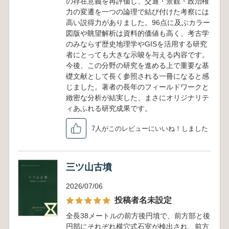
の存在意義を再評価し、交通・景観・政治権
力の変遷を一つの論理で結び付けた考察には
高い説得力がありました。96点に及ぶカラー
図版や眺望解析は資料的価値も高く、考古学
のみならず歴史地理学やGISを活用する研究
者にとっても大きな示唆を与える内容です。
今後、この分野の研究を進める上で重要な基
礎文献として長く参照される一冊になると感
じました。著者の長年のフィールドワークと
緻密な分析が結実した、まさにオリジナリテ
ィあふれる研究成果です。
7人がこのレビューにいいね！しました
三ツ山古墳
2026/07/06
投稿者名未設定
全長38メートルの前方後円墳で、前方部と後
円部にそれぞれ横穴式石室が検出され、前方