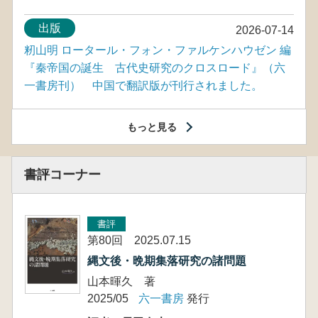
出版
2026-07-14
籾山明 ロータール・フォン・ファルケンハウゼン 編
『秦帝国の誕生 古代史研究のクロスロード』（六
一書房刊） 中国で翻訳版が刊行されました。
もっと見る
書評コーナー
書評
第80回 2025.07.15
縄文後・晩期集落研究の諸問題
山本暉久 著
2025/05
六一書房
発行