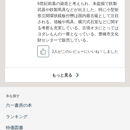
6世紀前葉の築造と考えられ、未盗掘で鉄製
武器や鉄製馬具などが出土した。特に小型矩
形立聞環状鏡板付轡は国内最古級として注目
される。埴輪や馬具、横穴式石室などに関す
る考察も充実している。古墳オタにとっては
ヨダレもんの一冊となっている。豊橋市文化
財センターで販売している。
2人がこのレビューにいいね！しました
もっと見る
本を探す
六一書房の本
ランキング
特価図書