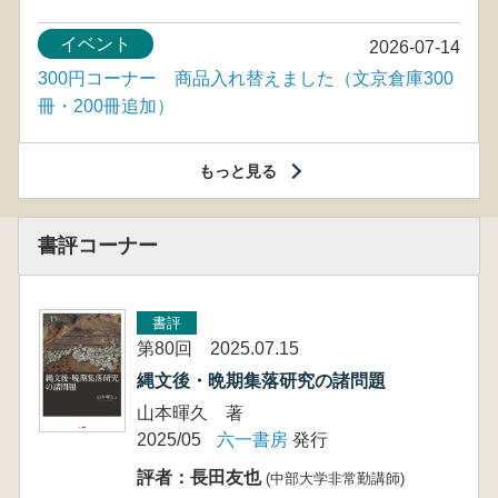
イベント
2026-07-14
300円コーナー 商品入れ替えました（文京倉庫300
冊・200冊追加）
もっと見る
書評コーナー
書評
第80回 2025.07.15
縄文後・晩期集落研究の諸問題
山本暉久 著
2025/05
六一書房
発行
評者：長田友也
(中部大学非常勤講師)