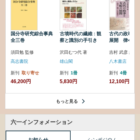
国分寺研究綜合事典
古墳時代の繊維 : 観
古代の政事と
全三巻
察と識別の手引き
展開 律令・
対外関係
須田勉 監修
沢田むつ代 著
吉村 武彦 編集
高志書院
雄山閣
八木書店
新刊
取り寄せ
新刊
1冊
新刊
4冊
46,200円
5,830円
12,100円
もっと見る
六一インフォメーション
お知らせ
シンポジウム