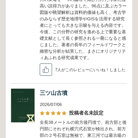
高い説得力がありました。96点に及ぶカラー
図版や眺望解析は資料的価値も高く、考古学
のみならず歴史地理学やGISを活用する研究
者にとっても大きな示唆を与える内容です。
今後、この分野の研究を進める上で重要な基
礎文献として長く参照される一冊になると感
じました。著者の長年のフィールドワークと
緻密な分析が結実した、まさにオリジナリテ
ィあふれる研究成果です。
7人がこのレビューにいいね！しました
三ツ山古墳
2026/07/06
投稿者名未設定
全長38メートルの前方後円墳で、前方部と後
円部にそれぞれ横穴式石室が検出され、前方
部の２号石室は無袖で、東三河では最古級の