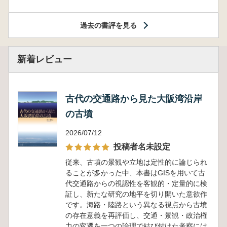
過去の書評を見る
新着レビュー
古代の交通路から見た大阪湾沿岸
の古墳
2026/07/12
投稿者名未設定
従来、古墳の景観や立地は定性的に論じられ
ることが多かった中、本書はGISを用いて古
代交通路からの視認性を客観的・定量的に検
証し、新たな研究の地平を切り開いた意欲作
です。海路・陸路という異なる視点から古墳
の存在意義を再評価し、交通・景観・政治権
力の変遷を一つの論理で結び付けた考察には