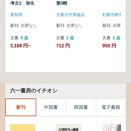
考古2 弥生
第5輯
愛知県
京都古代學協会
札幌市教育委員
新刊
在庫なし
新刊
在庫なし
新刊
在庫なし
古書
3 点
古書
1 点
古書
1 点
3,168 円~
712 円
950 円
六一書房のイチオシ
新刊
中国書
韓国書
電子書籍