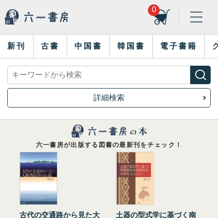
0
新刊
古書
中国書
韓国書
電子書籍
詳細検索
六一書房が出版する図書の最新刊をチェック！
古代の交通路から見た大
土器の型式学に基づく南