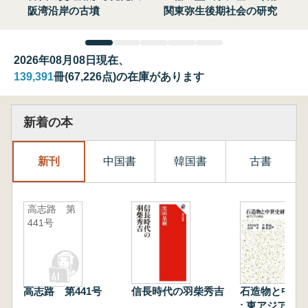
阪湾沿岸の古墳
関東弥生後期社会の研究
2026年08月08日現在、
139,391
冊(67,226点)の在庫があります
新着の本
新刊
中国書
韓国書
古書
高志路 第
441号
高志路 第441号
信長時代の羽柴秀吉
石造物と中世
: 東アジアと