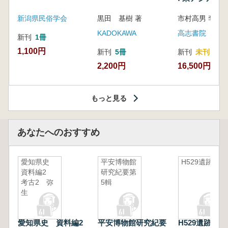
新潟県民俗学会
黒田 基樹 著
KADOKAWA
高志書院
新刊
1冊
1,100円
新刊
5冊
新刊
未刊
2,200円
16,500円
もっと見る
あなたへのおすすめ
愛知県史
平安博物館
H529遺跡
資料編2
研究紀要第
考古2 弥
5輯
生
愛知県史 資料編2
平安博物館研究紀要
H529遺跡