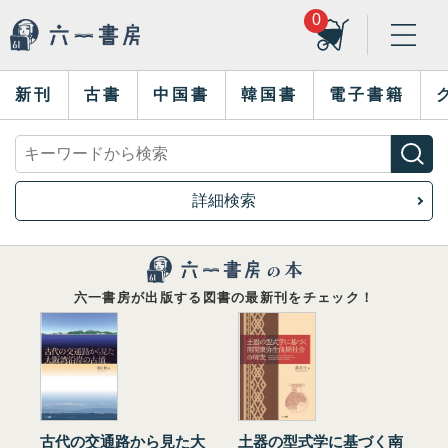
0
新刊
古書
中国書
韓国書
電子書籍
詳細検索
六一書房が出版する図書の最新刊をチェック！
古代の交通路から見た大
土器の型式学に基づく南