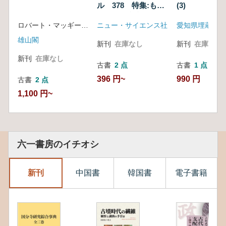
ル 378 特集:もう
(3)
一つの縄文文化
ロバート・マッギー 著/スチュアート・ヘンリ 訳
ニュー・サイエンス社
雄山閣
新刊
在庫なし
新刊
在庫なし
新刊
在庫なし
古書
2 点
古書
1 点
396 円~
990 円
古書
2 点
1,100 円~
六一書房のイチオシ
新刊
中国書
韓国書
電子書籍