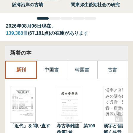
阪湾沿岸の古墳
関東弥生後期社会の研究
2026年08月06日現在、
139,388
冊(67,181点)の在庫があります
新着の本
新刊
中国書
韓国書
古書
漢字と音読
みの謎を解
く呉音・漢
音・唐音の
奥深い世界
「近代」を問い直す
考古学雑誌 第109
漢字と音読み
巻第1号
解く呉音・漢