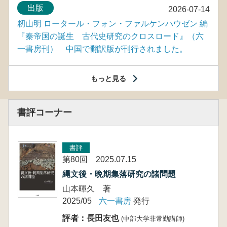
出版
2026-07-14
籾山明 ロータール・フォン・ファルケンハウゼン 編
『秦帝国の誕生 古代史研究のクロスロード』（六
一書房刊） 中国で翻訳版が刊行されました。
もっと見る
書評コーナー
書評
第80回 2025.07.15
縄文後・晩期集落研究の諸問題
山本暉久 著
2025/05
六一書房
発行
評者：長田友也
(中部大学非常勤講師)