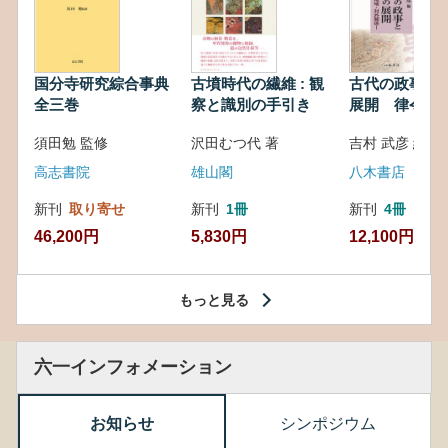
国分寺研究綜合事典
古墳時代の繊維 : 観
古代の政事と
全三巻
察と識別の手引き
展開 律令・
対外関係
須田勉 監修
沢田むつ代 著
吉村 武彦 編集
高志書院
雄山閣
八木書店
新刊
取り寄せ
新刊
1冊
新刊
4冊
46,200円
5,830円
12,100円
もっと見る
六一インフォメーション
お知らせ
シンポジウム