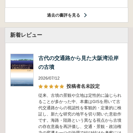
過去の書評を見る
新着レビュー
古代の交通路から見た大阪湾沿岸
の古墳
2026/07/12
投稿者名未設定
従来、古墳の景観や立地は定性的に論じられ
ることが多かった中、本書はGISを用いて古
代交通路からの視認性を客観的・定量的に検
証し、新たな研究の地平を切り開いた意欲作
です。海路・陸路という異なる視点から古墳
の存在意義を再評価し、交通・景観・政治権
力の変遷を一つの論理で結び付けた考察には