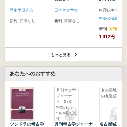
音の奥深い世
歴史学研究会
日本考古学会
中澤信幸 著
中央公論新社
新刊
在庫なし
新刊
在庫なし
新刊
未刊
1,012円
もっと見る
あなたへのおすすめ
月刊考古学
名古屋城三
ジャーナ
の丸遺跡(3)
ル 378
特集:もう一
つの縄文文
化
ツンドラの考古学
月刊考古学ジャーナ
名古屋城三の