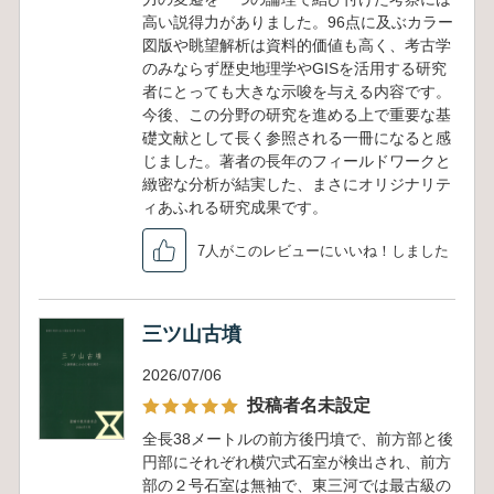
高い説得力がありました。96点に及ぶカラー
図版や眺望解析は資料的価値も高く、考古学
のみならず歴史地理学やGISを活用する研究
者にとっても大きな示唆を与える内容です。
今後、この分野の研究を進める上で重要な基
礎文献として長く参照される一冊になると感
じました。著者の長年のフィールドワークと
緻密な分析が結実した、まさにオリジナリテ
ィあふれる研究成果です。
7人がこのレビューにいいね！しました
三ツ山古墳
2026/07/06
投稿者名未設定
全長38メートルの前方後円墳で、前方部と後
円部にそれぞれ横穴式石室が検出され、前方
部の２号石室は無袖で、東三河では最古級の