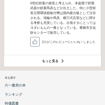
6世紀前葉の築造と考えられ、未盗掘で鉄製
武器や鉄製馬具などが出土した。特に小型矩
形立聞環状鏡板付轡は国内最古級として注目
される。埴輪や馬具、横穴式石室などに関す
る考察も充実している。古墳オタにとっては
ヨダレもんの一冊となっている。豊橋市文化
財センターで販売している。
2人がこのレビューにいいね！しました
もっと見る
本を探す
六一書房の本
ランキング
特価図書