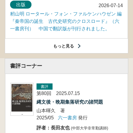
出版
2026-07-14
籾山明 ロータール・フォン・ファルケンハウゼン 編
『秦帝国の誕生 古代史研究のクロスロード』（六
一書房刊） 中国で翻訳版が刊行されました。
もっと見る
書評コーナー
書評
第80回 2025.07.15
縄文後・晩期集落研究の諸問題
山本暉久 著
2025/05
六一書房
発行
評者：長田友也
(中部大学非常勤講師)