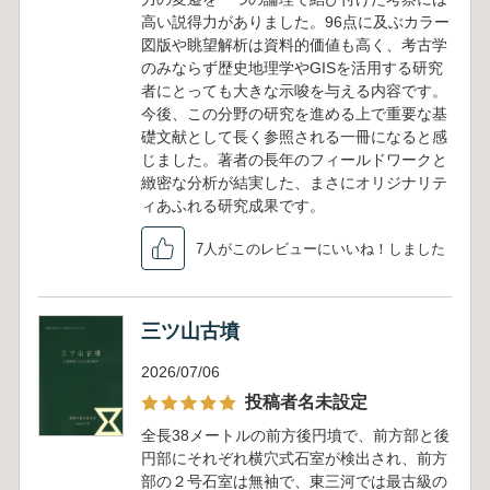
高い説得力がありました。96点に及ぶカラー
図版や眺望解析は資料的価値も高く、考古学
のみならず歴史地理学やGISを活用する研究
者にとっても大きな示唆を与える内容です。
今後、この分野の研究を進める上で重要な基
礎文献として長く参照される一冊になると感
じました。著者の長年のフィールドワークと
緻密な分析が結実した、まさにオリジナリテ
ィあふれる研究成果です。
7人がこのレビューにいいね！しました
三ツ山古墳
2026/07/06
投稿者名未設定
全長38メートルの前方後円墳で、前方部と後
円部にそれぞれ横穴式石室が検出され、前方
部の２号石室は無袖で、東三河では最古級の