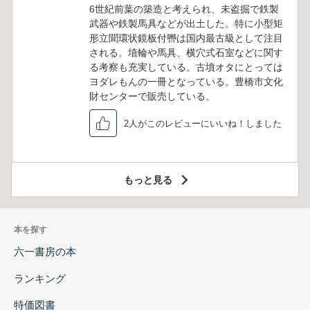
6世紀前葉の築造と考えられ、未盗掘で鉄製
武器や鉄製馬具などが出土した。特に小型矩
形立聞環状鏡板付轡は国内最古級として注目
される。埴輪や馬具、横穴式石室などに関す
る考察も充実している。古墳オタにとっては
ヨダレもんの一冊となっている。豊橋市文化
財センターで販売している。
2人がこのレビューにいいね！しました
もっと見る
本を探す
六一書房の本
ランキング
特価図書