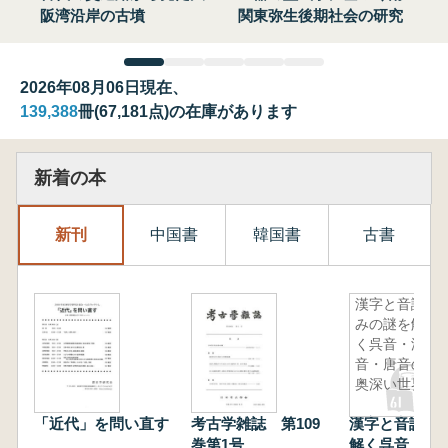
阪湾沿岸の古墳
関東弥生後期社会の研究
2026年08月06日現在、
139,388
冊(67,181点)の在庫があります
新着の本
新刊
中国書
韓国書
古書
漢字と音読
みの謎を解
く呉音・漢
音・唐音の
奥深い世界
「近代」を問い直す
考古学雑誌 第109
漢字と音読み
巻第1号
解く呉音・漢