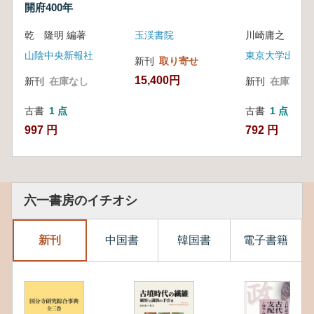
開府400年
乾 隆明 編著
玉渓書院
川崎庸之 著
山陰中央新報社
東京大学出版会
新刊
取り寄せ
15,400円
新刊
在庫なし
新刊
在庫なし
古書
1 点
古書
1 点
997 円
792 円
六一書房のイチオシ
新刊
中国書
韓国書
電子書籍