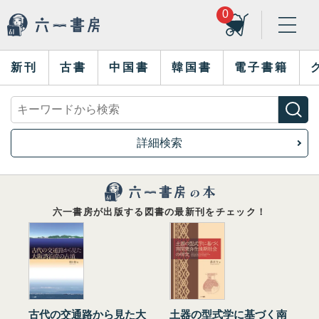
0
新刊
古書
中国書
韓国書
電子書籍
詳細検索
六一書房が出版する図書の最新刊をチェック！
古代の交通路から見た大
土器の型式学に基づく南