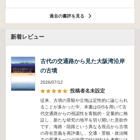
過去の書評を見る
新着レビュー
古代の交通路から見た大阪湾沿岸
の古墳
2026/07/12
投稿者名未設定
従来、古墳の景観や立地は定性的に論じられ
ることが多かった中、本書はGISを用いて古
代交通路からの視認性を客観的・定量的に検
証し、新たな研究の地平を切り開いた意欲作
です。海路・陸路という異なる視点から古墳
の存在意義を再評価し、交通・景観・政治権
力の変遷を一つの論理で結び付けた考察には