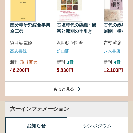
国分寺研究綜合事典
古墳時代の繊維 : 観
古代の政事と
全三巻
察と識別の手引き
展開 律令・
対外関係
須田勉 監修
沢田むつ代 著
吉村 武彦 編集
高志書院
雄山閣
八木書店
新刊
取り寄せ
新刊
1冊
新刊
4冊
46,200円
5,830円
12,100円
もっと見る
六一インフォメーション
お知らせ
シンポジウム