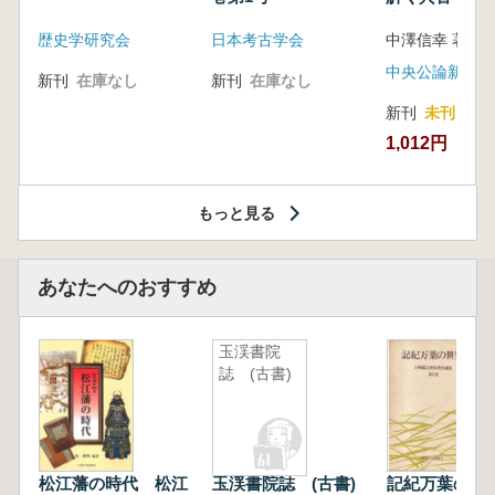
音の奥深い世
歴史学研究会
日本考古学会
中澤信幸 著
中央公論新社
新刊
在庫なし
新刊
在庫なし
新刊
未刊
1,012円
もっと見る
あなたへのおすすめ
玉渓書院
誌 (古書)
松江藩の時代 松江
玉渓書院誌 (古書)
記紀万葉の世