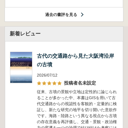
過去の書評を見る
新着レビュー
古代の交通路から見た大阪湾沿岸
の古墳
2026/07/12
投稿者名未設定
従来、古墳の景観や立地は定性的に論じられ
ることが多かった中、本書はGISを用いて古
代交通路からの視認性を客観的・定量的に検
証し、新たな研究の地平を切り開いた意欲作
です。海路・陸路という異なる視点から古墳
の存在意義を再評価し、交通・景観・政治権
力の変遷を一つの論理で結び付けた考察には