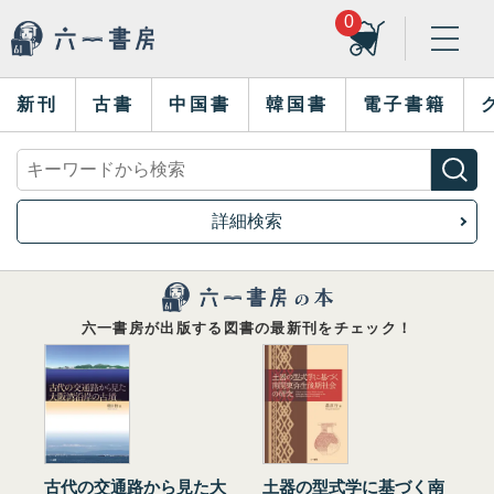
0
新刊
古書
中国書
韓国書
電子書籍
詳細検索
六一書房が出版する図書の最新刊をチェック！
古代の交通路から見た大
土器の型式学に基づく南