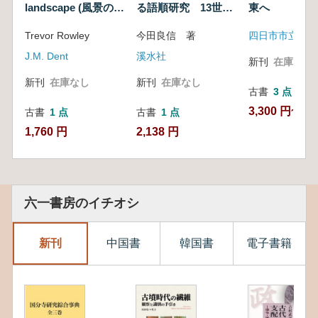
landscape (風景の中
る語順研究 13世紀
東へ
の村々)
散文を資料体とした
Trevor Rowley
今田良信 著
四日市市立博物
言語の体系と変化
J.M. Dent
溪水社
新刊
在庫なし
新刊
在庫なし
新刊
在庫なし
古書
3 点
3,300 円~
古書
1 点
古書
1 点
1,760 円
2,138 円
六一書房のイチオシ
新刊
中国書
韓国書
電子書籍