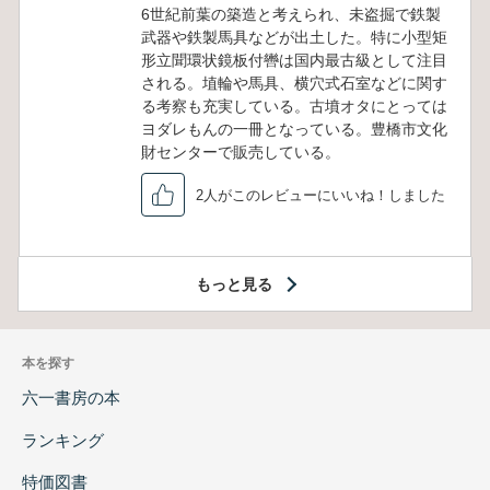
6世紀前葉の築造と考えられ、未盗掘で鉄製
武器や鉄製馬具などが出土した。特に小型矩
形立聞環状鏡板付轡は国内最古級として注目
される。埴輪や馬具、横穴式石室などに関す
る考察も充実している。古墳オタにとっては
ヨダレもんの一冊となっている。豊橋市文化
財センターで販売している。
2人がこのレビューにいいね！しました
もっと見る
本を探す
六一書房の本
ランキング
特価図書