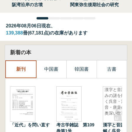
阪湾沿岸の古墳
関東弥生後期社会の研究
2026年08月06日現在、
139,388
冊(67,181点)の在庫があります
新着の本
新刊
中国書
韓国書
古書
漢字と音読
みの謎を解
く呉音・漢
音・唐音の
奥深い世界
「近代」を問い直す
考古学雑誌 第109
漢字と音読み
巻第1号
解く呉音・漢