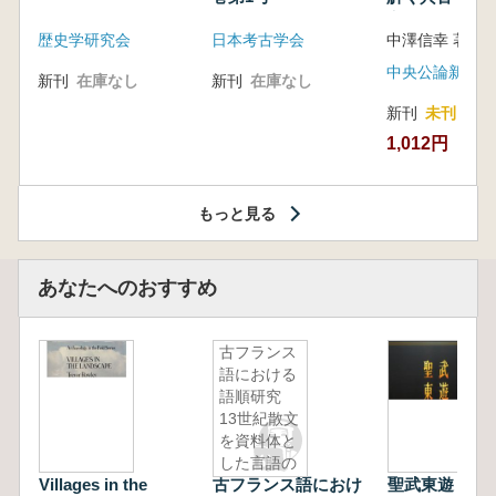
音の奥深い世
歴史学研究会
日本考古学会
中澤信幸 著
中央公論新社
新刊
在庫なし
新刊
在庫なし
新刊
未刊
1,012円
もっと見る
あなたへのおすすめ
古フランス
語における
語順研究
13世紀散文
を資料体と
した言語の
Villages in the
古フランス語におけ
聖武東遊 騎
体系と変化