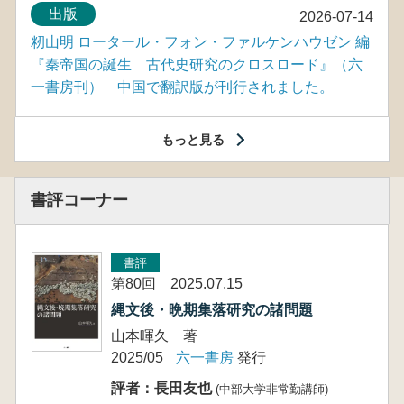
出版
2026-07-14
籾山明 ロータール・フォン・ファルケンハウゼン 編
『秦帝国の誕生 古代史研究のクロスロード』（六
一書房刊） 中国で翻訳版が刊行されました。
もっと見る
書評コーナー
書評
第80回 2025.07.15
縄文後・晩期集落研究の諸問題
山本暉久 著
2025/05
六一書房
発行
評者：長田友也
(中部大学非常勤講師)