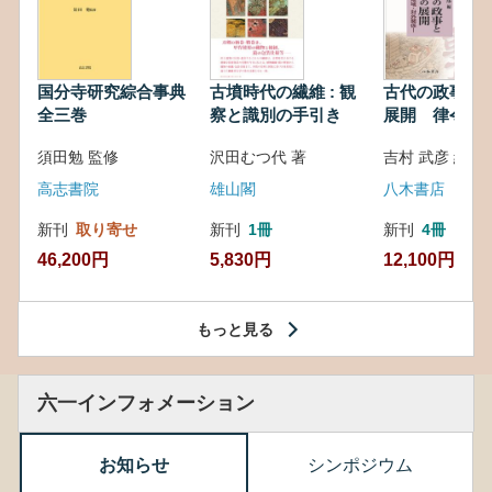
国分寺研究綜合事典
古墳時代の繊維 : 観
古代の政事と
全三巻
察と識別の手引き
展開 律令・
対外関係
須田勉 監修
沢田むつ代 著
吉村 武彦 編集
高志書院
雄山閣
八木書店
新刊
取り寄せ
新刊
1冊
新刊
4冊
46,200円
5,830円
12,100円
もっと見る
六一インフォメーション
お知らせ
シンポジウム