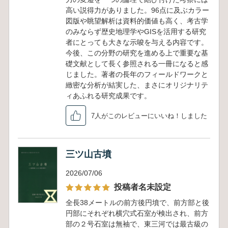
高い説得力がありました。96点に及ぶカラー
図版や眺望解析は資料的価値も高く、考古学
のみならず歴史地理学やGISを活用する研究
者にとっても大きな示唆を与える内容です。
今後、この分野の研究を進める上で重要な基
礎文献として長く参照される一冊になると感
じました。著者の長年のフィールドワークと
緻密な分析が結実した、まさにオリジナリテ
ィあふれる研究成果です。
7人がこのレビューにいいね！しました
三ツ山古墳
2026/07/06
投稿者名未設定
全長38メートルの前方後円墳で、前方部と後
円部にそれぞれ横穴式石室が検出され、前方
部の２号石室は無袖で、東三河では最古級の