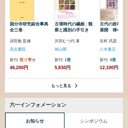
国分寺研究綜合事典
古墳時代の繊維 : 観
古代の政事と
全三巻
察と識別の手引き
展開 律令・
対外関係
須田勉 監修
沢田むつ代 著
吉村 武彦 編集
高志書院
雄山閣
八木書店
新刊
取り寄せ
新刊
1冊
新刊
4冊
46,200円
5,830円
12,100円
もっと見る
六一インフォメーション
お知らせ
シンポジウム