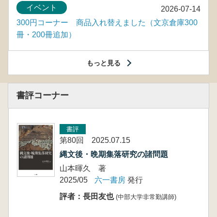
イベント
2026-07-14
300円コーナー 商品入れ替えました（文京倉庫300
冊・200冊追加）
もっと見る
書評コーナー
書評
第80回 2025.07.15
縄文後・晩期集落研究の諸問題
山本暉久 著
2025/05
六一書房
発行
評者：長田友也
(中部大学非常勤講師)