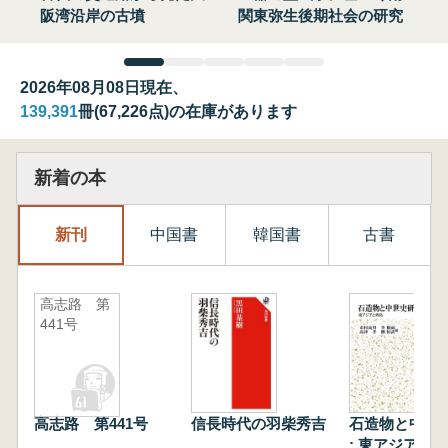
阪湾沿岸の古墳
関東弥生後期社会の研究
2026年08月08日現在、
139,391
冊(67,226点)の在庫があります
新着の本
新刊
中国書
韓国書
古書
高志路 第
441号
高志路 第441号
信長時代の羽柴秀吉
石造物と中世
: 東アジアと