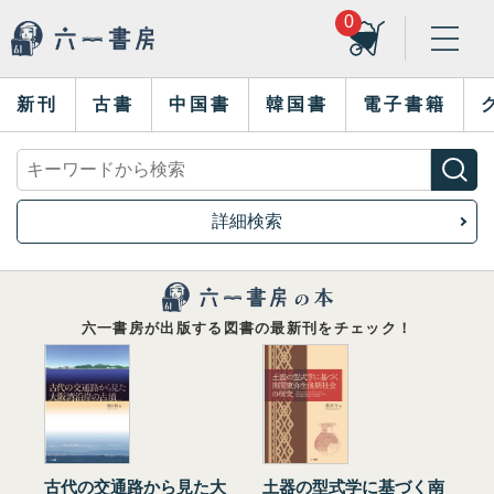
0
新刊
古書
中国書
韓国書
電子書籍
詳細検索
六一書房が出版する図書の最新刊をチェック！
古代の交通路から見た大
土器の型式学に基づく南