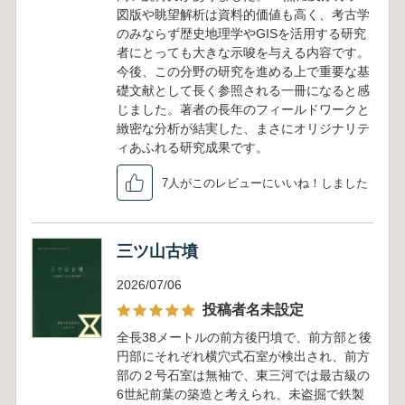
図版や眺望解析は資料的価値も高く、考古学
のみならず歴史地理学やGISを活用する研究
者にとっても大きな示唆を与える内容です。
今後、この分野の研究を進める上で重要な基
礎文献として長く参照される一冊になると感
じました。著者の長年のフィールドワークと
緻密な分析が結実した、まさにオリジナリテ
ィあふれる研究成果です。
7人がこのレビューにいいね！しました
三ツ山古墳
2026/07/06
投稿者名未設定
全長38メートルの前方後円墳で、前方部と後
円部にそれぞれ横穴式石室が検出され、前方
部の２号石室は無袖で、東三河では最古級の
6世紀前葉の築造と考えられ、未盗掘で鉄製