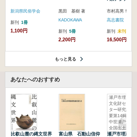
新潟県民俗学会
黒田 基樹 著
KADOKAWA
高志書院
新刊
1冊
1,100円
新刊
5冊
新刊
未刊
2,200円
16,500円
もっと見る
あなたへのおすすめ
瀬戸市埋蔵
文化財セン
ター研究紀
要第14輯
中世瀬戸焼
全国出土遺
比叡山麓の縄文世界
富山県 石動山信仰
瀬戸市埋蔵文
跡地名表