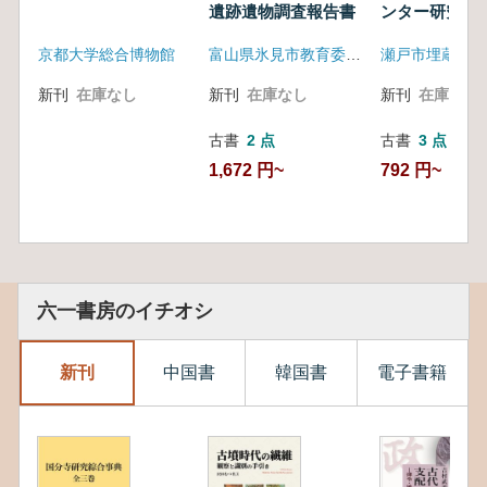
遺跡遺物調査報告書
ンター研究紀要
3 北海
道・東北・
輯 中世瀬戸
京都大学総合博物館
富山県氷見市教育委員会
北関東編
出土遺跡地名
海道・東北・
新刊
在庫なし
新刊
在庫なし
新刊
在庫なし
編
古書
2 点
古書
3 点
1,672 円~
792 円~
六一書房のイチオシ
新刊
中国書
韓国書
電子書籍