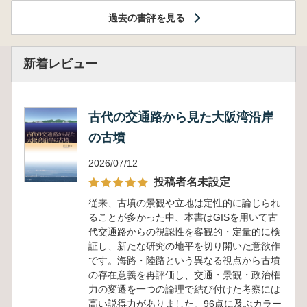
過去の書評を見る
新着レビュー
古代の交通路から見た大阪湾沿岸
の古墳
2026/07/12
投稿者名未設定
従来、古墳の景観や立地は定性的に論じられ
ることが多かった中、本書はGISを用いて古
代交通路からの視認性を客観的・定量的に検
証し、新たな研究の地平を切り開いた意欲作
です。海路・陸路という異なる視点から古墳
の存在意義を再評価し、交通・景観・政治権
力の変遷を一つの論理で結び付けた考察には
高い説得力がありました。96点に及ぶカラー