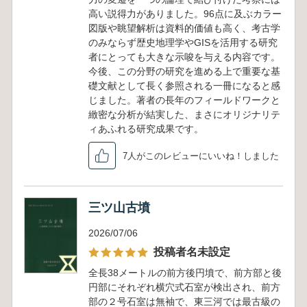
高い説得力がありました。96点に及ぶカラー
図版や眺望解析は資料的価値も高く、考古学
のみならず歴史地理学やGISを活用する研究
者にとっても大きな示唆を与える内容です。
今後、この分野の研究を進める上で重要な基
礎文献として長く参照される一冊になると感
じました。著者の長年のフィールドワークと
緻密な分析が結実した、まさにオリジナリテ
ィあふれる研究成果です。
7人がこのレビューにいいね！しました
三ツ山古墳
2026/07/06
投稿者名未設定
全長38メートルの前方後円墳で、前方部と後
円部にそれぞれ横穴式石室が検出され、前方
部の２号石室は無袖で、東三河では最古級の