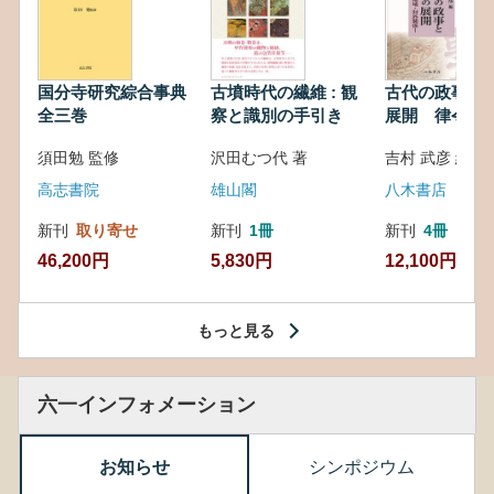
国分寺研究綜合事典
古墳時代の繊維 : 観
古代の政事と
全三巻
察と識別の手引き
展開 律令・
対外関係
須田勉 監修
沢田むつ代 著
吉村 武彦 編集
高志書院
雄山閣
八木書店
新刊
取り寄せ
新刊
1冊
新刊
4冊
46,200円
5,830円
12,100円
もっと見る
六一インフォメーション
お知らせ
シンポジウム