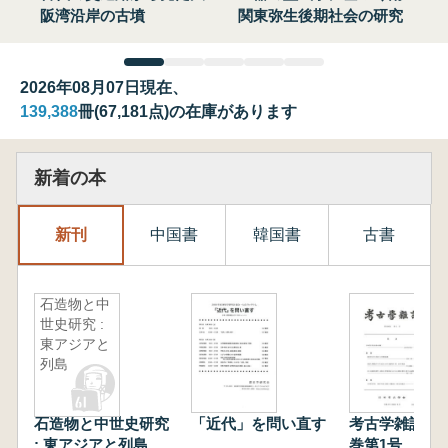
阪湾沿岸の古墳
関東弥生後期社会の研究
2026年08月07日現在、
139,388
冊(67,181点)の在庫があります
新着の本
新刊
中国書
韓国書
古書
石造物と中
世史研究 :
東アジアと
列島
石造物と中世史研究
「近代」を問い直す
考古学雑誌 第
: 東アジアと列島
巻第1号