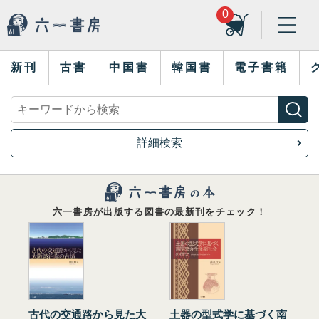
0
新刊
古書
中国書
韓国書
電子書籍
詳細検索
六一書房が出版する図書の最新刊をチェック！
古代の交通路から見た大
土器の型式学に基づく南