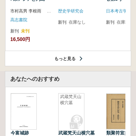
市村高男 李根雨 高津孝 劉恒武 編
歴史学研究会
日本考古学会
高志書院
新刊
在庫なし
新刊
在庫なし
新刊
未刊
16,500円
もっと見る
あなたへのおすすめ
武蔵梵天山
横穴墓
今富城跡
武蔵梵天山横穴墓
類聚符宣抄の研