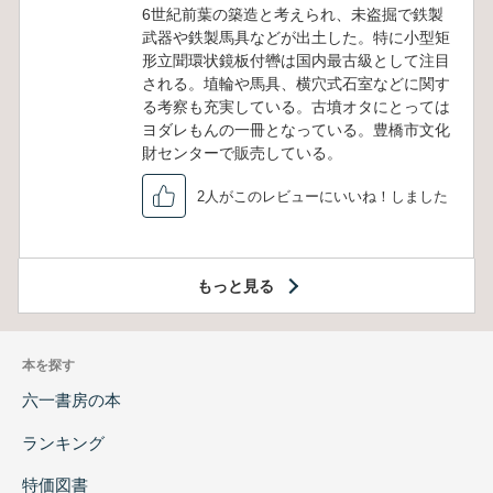
6世紀前葉の築造と考えられ、未盗掘で鉄製
武器や鉄製馬具などが出土した。特に小型矩
形立聞環状鏡板付轡は国内最古級として注目
される。埴輪や馬具、横穴式石室などに関す
る考察も充実している。古墳オタにとっては
ヨダレもんの一冊となっている。豊橋市文化
財センターで販売している。
2人がこのレビューにいいね！しました
もっと見る
本を探す
六一書房の本
ランキング
特価図書