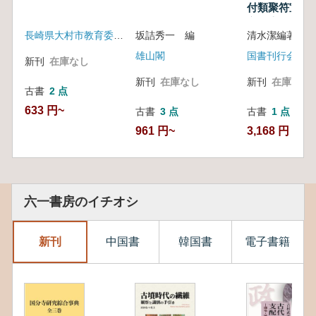
付類聚符宣抄,
宣抄索引
長崎県大村市教育委員会
坂詰秀一 編
清水潔編著
雄山閣
国書刊行会
新刊
在庫なし
新刊
在庫なし
新刊
在庫なし
古書
2 点
633 円~
古書
3 点
古書
1 点
961 円~
3,168 円
六一書房のイチオシ
新刊
中国書
韓国書
電子書籍