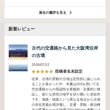
過去の書評を見る
新着レビュー
古代の交通路から見た大阪湾沿岸
の古墳
2026/07/12
投稿者名未設定
従来、古墳の景観や立地は定性的に論じられ
ることが多かった中、本書はGISを用いて古
代交通路からの視認性を客観的・定量的に検
証し、新たな研究の地平を切り開いた意欲作
です。海路・陸路という異なる視点から古墳
の存在意義を再評価し、交通・景観・政治権
力の変遷を一つの論理で結び付けた考察には