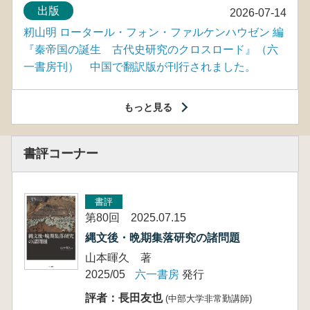
出版
2026-07-14
籾山明 ロータール・フォン・ファルケンハウゼン 編
『秦帝国の誕生 古代史研究のクロスロード』（六
一書房刊） 中国で翻訳版が刊行されました。
もっと見る
書評コーナー
書評
第80回 2025.07.15
縄文後・晩期集落研究の諸問題
山本暉久 著
2025/05
六一書房
発行
評者：長田友也
(中部大学非常勤講師)