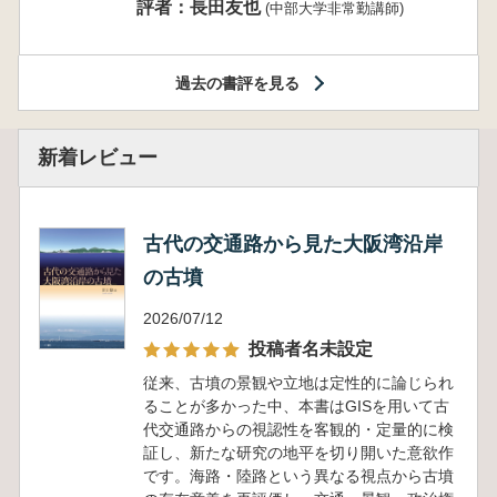
評者：長田友也
(中部大学非常勤講師)
過去の書評を見る
新着レビュー
古代の交通路から見た大阪湾沿岸
の古墳
2026/07/12
投稿者名未設定
従来、古墳の景観や立地は定性的に論じられ
ることが多かった中、本書はGISを用いて古
代交通路からの視認性を客観的・定量的に検
証し、新たな研究の地平を切り開いた意欲作
です。海路・陸路という異なる視点から古墳