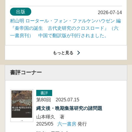
出版
2026-07-14
籾山明 ロータール・フォン・ファルケンハウゼン 編
『秦帝国の誕生 古代史研究のクロスロード』（六
一書房刊） 中国で翻訳版が刊行されました。
もっと見る
書評コーナー
書評
第80回 2025.07.15
縄文後・晩期集落研究の諸問題
山本暉久 著
2025/05
六一書房
発行