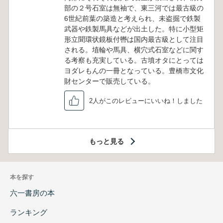
部の２号石室は無袖で、東三河では最古級の
6世紀前葉の築造と考えられ、未盗掘で鉄製
武器や鉄製馬具などが出土した。特に小型矩
形立聞環状鏡板付轡は国内最古級として注目
される。埴輪や馬具、横穴式石室などに関す
る考察も充実している。古墳オタにとっては
ヨダレもんの一冊となっている。豊橋市文化
財センターで販売している。
2人がこのレビューにいいね！しました
もっと見る
本を探す
六一書房の本
ランキング