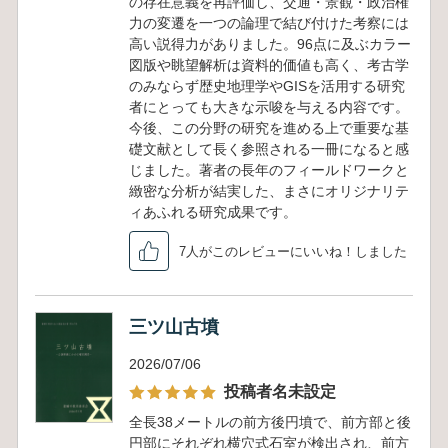
の存在意義を再評価し、交通・景観・政治権
力の変遷を一つの論理で結び付けた考察には
高い説得力がありました。96点に及ぶカラー
図版や眺望解析は資料的価値も高く、考古学
のみならず歴史地理学やGISを活用する研究
者にとっても大きな示唆を与える内容です。
今後、この分野の研究を進める上で重要な基
礎文献として長く参照される一冊になると感
じました。著者の長年のフィールドワークと
緻密な分析が結実した、まさにオリジナリテ
ィあふれる研究成果です。
7人がこのレビューにいいね！しました
三ツ山古墳
2026/07/06
投稿者名未設定
全長38メートルの前方後円墳で、前方部と後
円部にそれぞれ横穴式石室が検出され、前方