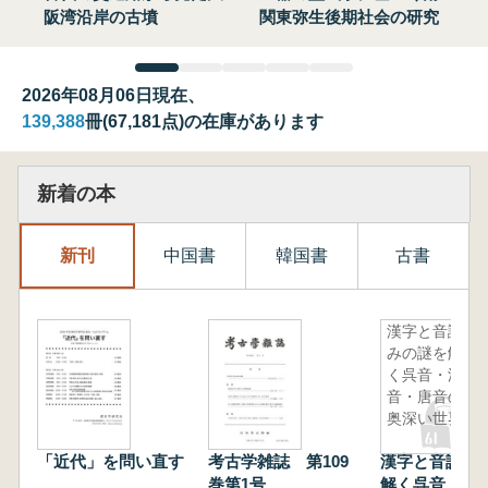
阪湾沿岸の古墳
関東弥生後期社会の研究
2026年08月06日現在、
139,388
冊(67,181点)の在庫があります
新着の本
新刊
中国書
韓国書
古書
漢字と音読
みの謎を解
く呉音・漢
音・唐音の
奥深い世界
「近代」を問い直す
考古学雑誌 第109
漢字と音読み
巻第1号
解く呉音・漢