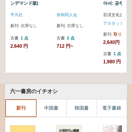
ンデマンド版)
아서: 공주 부
(古代王国百済
平凡社
奈和同人会
て:公州、扶余編
年の燦爛であ
アカネットジュ
新刊
在庫なし
新刊
在庫なし
い歴史
新刊
取り寄せ
古書
1 点
古書
2 点
2,640円
2,640 円
712 円~
古書
1 点
1,980 円
六一書房のイチオシ
新刊
中国書
韓国書
電子書籍