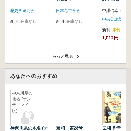
音の奥深い世
歴史学研究会
日本考古学会
中澤信幸 著
中央公論新社
新刊
在庫なし
新刊
在庫なし
新刊
未刊
1,012円
もっと見る
あなたへのおすすめ
神奈川県の
地名 (オン
デマンド
版)
神奈川県の地名 (オ
奈和 第28号
고대 왕국 백제