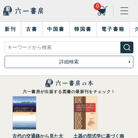
0
新刊
古書
中国書
韓国書
電子書籍
詳細検索
六一書房が出版する図書の最新刊をチェック！
古代の交通路から見た大
土器の型式学に基づく南