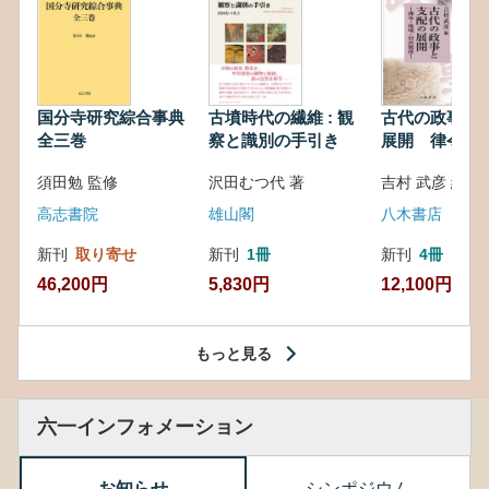
国分寺研究綜合事典
古墳時代の繊維 : 観
古代の政事と
全三巻
察と識別の手引き
展開 律令・
対外関係
須田勉 監修
沢田むつ代 著
吉村 武彦 編集
高志書院
雄山閣
八木書店
新刊
取り寄せ
新刊
1冊
新刊
4冊
46,200円
5,830円
12,100円
もっと見る
六一インフォメーション
お知らせ
シンポジウム