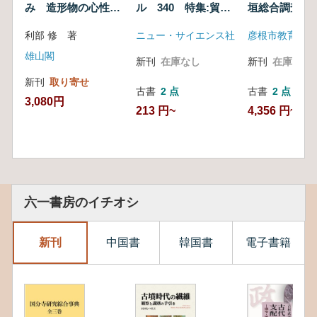
み 造形物の心性を
ル 340 特集:貿易
垣総合調査報
読み解く
陶磁
利部 修 著
ニュー・サイエンス社
雄山閣
新刊
在庫なし
新刊
在庫なし
新刊
取り寄せ
古書
2 点
古書
2 点
3,080円
213 円~
4,356 円~
六一書房のイチオシ
新刊
中国書
韓国書
電子書籍