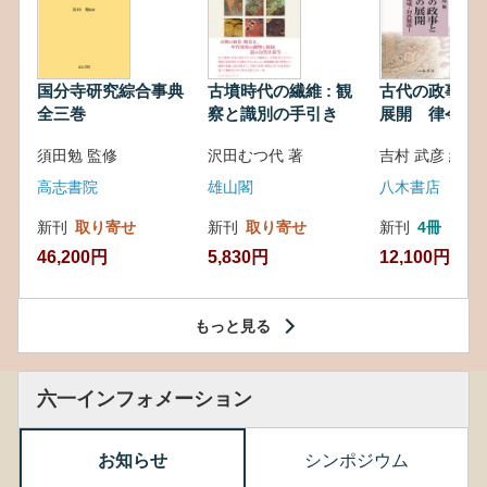
国分寺研究綜合事典
古墳時代の繊維 : 観
古代の政事と
全三巻
察と識別の手引き
展開 律令・
対外関係
須田勉 監修
沢田むつ代 著
吉村 武彦 編集
高志書院
雄山閣
八木書店
新刊
取り寄せ
新刊
取り寄せ
新刊
4冊
46,200円
5,830円
12,100円
もっと見る
六一インフォメーション
お知らせ
シンポジウム