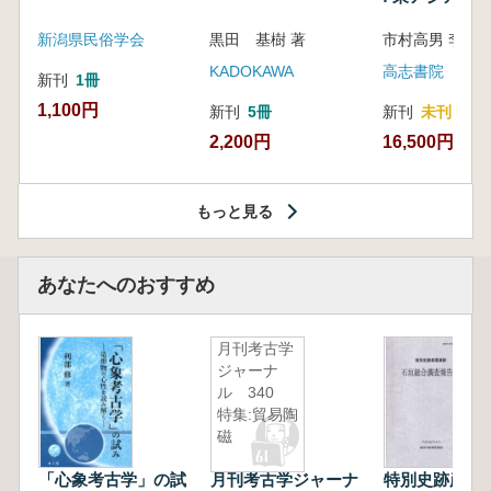
新潟県民俗学会
黒田 基樹 著
KADOKAWA
高志書院
新刊
1冊
1,100円
新刊
5冊
新刊
未刊
2,200円
16,500円
もっと見る
あなたへのおすすめ
月刊考古学
ジャーナ
ル 340
特集:貿易陶
磁
「心象考古学」の試
月刊考古学ジャーナ
特別史跡彦根