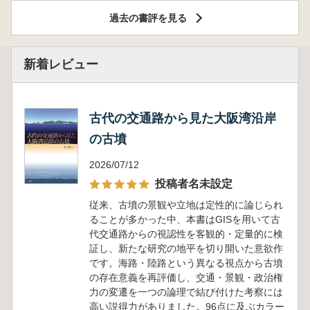
過去の書評を見る
新着レビュー
古代の交通路から見た大阪湾沿岸
の古墳
2026/07/12
投稿者名未設定
従来、古墳の景観や立地は定性的に論じられ
ることが多かった中、本書はGISを用いて古
代交通路からの視認性を客観的・定量的に検
証し、新たな研究の地平を切り開いた意欲作
です。海路・陸路という異なる視点から古墳
の存在意義を再評価し、交通・景観・政治権
力の変遷を一つの論理で結び付けた考察には
高い説得力がありました。96点に及ぶカラー