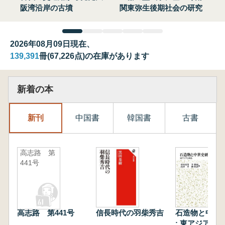
阪湾沿岸の古墳
関東弥生後期社会の研究
2026年08月09日現在、
139,391
冊(67,226点)の在庫があります
新着の本
新刊
中国書
韓国書
古書
高志路 第
441号
高志路 第441号
信長時代の羽柴秀吉
石造物と中世
: 東アジアと