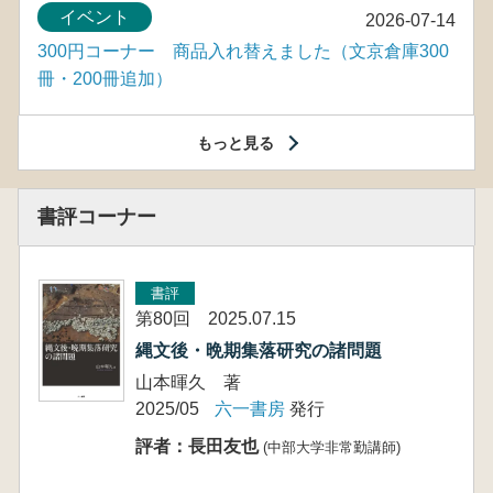
イベント
2026-07-14
300円コーナー 商品入れ替えました（文京倉庫300
冊・200冊追加）
もっと見る
書評コーナー
書評
第80回 2025.07.15
縄文後・晩期集落研究の諸問題
山本暉久 著
2025/05
六一書房
発行
評者：長田友也
(中部大学非常勤講師)