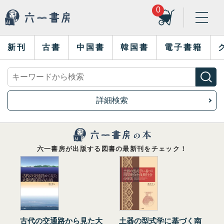
0
新刊
古書
中国書
韓国書
電子書籍
詳細検索
六一書房が出版する図書の最新刊をチェック！
古代の交通路から見た大
土器の型式学に基づく南