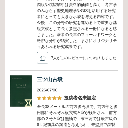
図版や眺望解析は資料的価値も高く、考古学
のみならず歴史地理学やGISを活用する研究
者にとっても大きな示唆を与える内容です。
今後、この分野の研究を進める上で重要な基
礎文献として長く参照される一冊になると感
じました。著者の長年のフィールドワークと
緻密な分析が結実した、まさにオリジナリテ
ィあふれる研究成果です。
7人がこのレビューにいいね！しました
三ツ山古墳
2026/07/06
投稿者名未設定
全長38メートルの前方後円墳で、前方部と後
円部にそれぞれ横穴式石室が検出され、前方
部の２号石室は無袖で、東三河では最古級の
6世紀前葉の築造と考えられ、未盗掘で鉄製