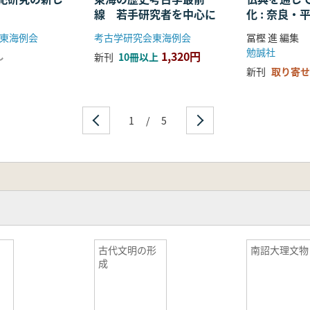
線 若手研究者を中心に
化 : 奈良
る仏教の受
東海例会
考古学研究会東海例会
冨樫 進 編集
開
勉誠社
1,320円
し
新刊
10冊以上
新刊
取り寄せ
1
/
5
跡
古代文明の形
南詔大理文物
成