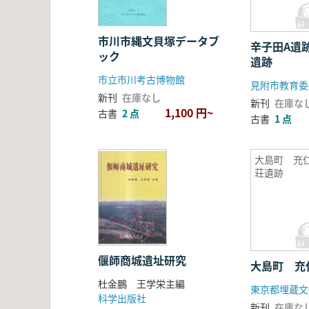
市川市縄文貝塚データブ
辛子田A遺
ック
遺跡
市立市川考古博物館
見附市教育委
新刊
在庫なし
新刊
在庫な
1,100 円~
古書
2 点
古書
1 点
大島町 充
荘遺跡
偃師商城遺址研究
大島町 充
杜金鵬 王学栄主編
東京都埋蔵文
科学出版社
新刊
在庫な