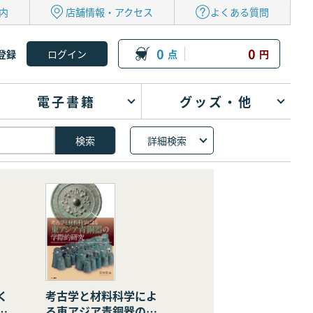
内
店舗情報・アクセス
よくある質問
0
0
登録
点
円
電子書籍
グッズ・他
詳細検索
く
考古学と材料科学によ
の
る東アジア青銅器の学