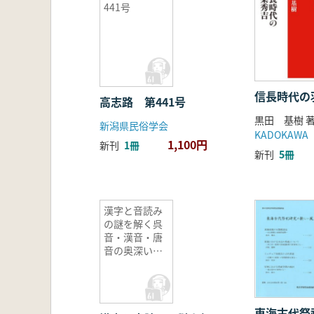
441号
信長時代の
高志路 第441号
黒田 基樹 
新潟県民俗学会
KADOKAWA
1,100円
新刊
1冊
新刊
5冊
漢字と音読み
の謎を解く呉
音・漢音・唐
音の奥深い世
界
東海古代祭