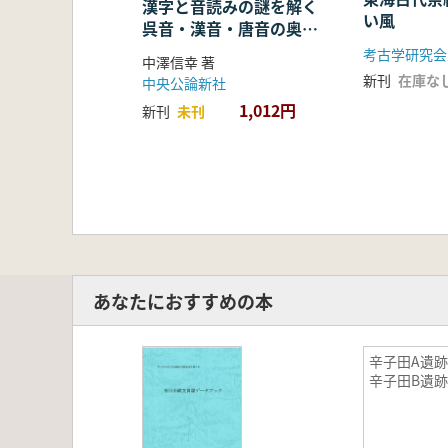
漢字と音読みの謎を解く
い風
呉音・漢音・唐音の奥深
い世界
考古学研究会
中澤信幸 著
新刊
在庫な
中央公論新社
1,012円
新刊
未刊
あなたにおすすめの本
辛子田A遺
辛子田B遺跡