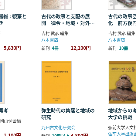
維 : 観察と
古代の政事と支配の展
古代の政事
き
開 律令・地域・対外関
化 前方後
係
ことば
著
吉村 武彦 編集
吉村 武彦 編集
八木書店
八木書店
5,830円
12,100円
新刊
4冊
新刊
10冊
再考
弥生時代の集落と地域の
地域からの考
研究
大学の挑戦
岡山例会編
九州古文化研究会
弘前大学出版
1,100円
4,800円
新刊
10冊以上