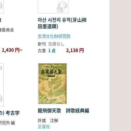
物
아산 시전리 유적(牙山柿
田里遺蹟)
理委員会
忠清文化財研究院
新刊
在庫なし
1,430 円~
2,138 円
古書
1 点
)
龍飛御天歌 詩歌経典編
の) 考古学
許雄 注解
究所 編
正音社