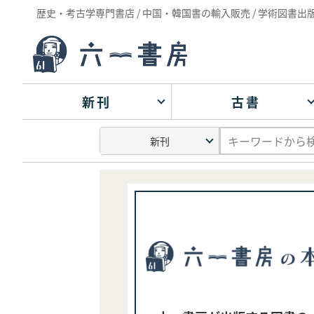
歴史・考古学専門書店 / 中国・韓国書の輸入販売 / 学術図書出
新刊
古書