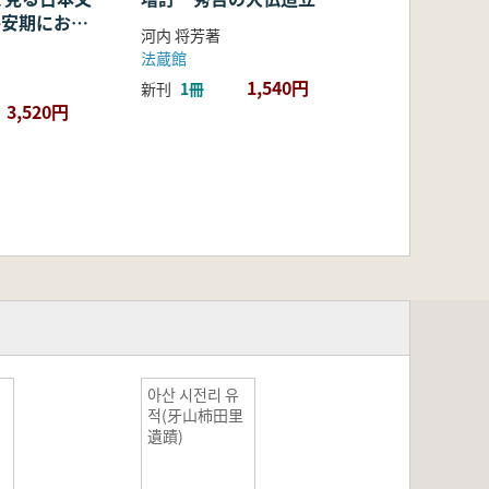
・平安期におけ
河内 将芳著
容・融合・展
法蔵館
1,540円
新刊
1冊
3,520円
아산 시전리 유
적(牙山柿田里
遺蹟)