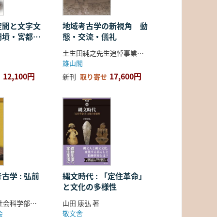
空間と文字文
地域考古学の新視角 動
円墳・宮都・
態・交流・儀礼
土生田純之先生追悼事業会 編
雄山閣
12,100円
17,600円
新刊
取り寄せ
古学 : 弘前
縄文時代 : 「定住革命」
と文化の多様性
弘前大学人文社会科学部北日本考古学研究センター 編
山田 康弘 著
会
敬文舎