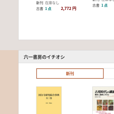
新刊
在庫なし
古書
1 点
2,772 円
古書
1 点
六一書房のイチオシ
新刊