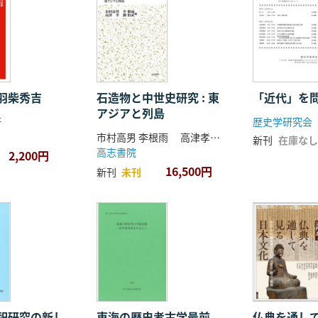
羽柴秀吉
石造物と中世史研究 : 東
「近代」を
アジアと列島
著
歴史学研究会
市村高男 李根雨 高津孝 劉恒武 編
新刊
在庫なし
高志書院
2,200円
16,500円
新刊
未刊
祀研究の新し
東海の歴史考古学最前
仏典を通し