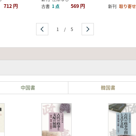
712 円
569 円
古書
1 点
新刊
取り寄せ
1
/
5
中国書
韓国書