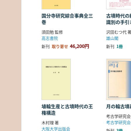
国分寺研究綜合事典全三
古墳時代の繊
巻
識別の手引
須田勉 監修
沢田むつ代 
高志書院
雄山閣
46,200円
新刊
取り寄せ
新刊
1冊
埴輪生産と古墳時代の王
月の輪古墳
権構造
考古学研究会
考古学研究会
木村理 著
大阪大学出版会
新刊
3冊