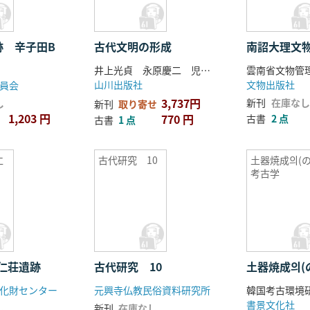
跡 辛子田B
古代文明の形成
南詔大理文
井上光貞 永原慶二 児玉幸多 大久保利謙
雲南省文物管
山川出版社
文物出版社
員会
3,737円
新刊
在庫なし
し
新刊
取り寄せ
1,203 円
770 円
古書
2 点
古書
1 点
仁
古代研究 10
土器焼成의(の
考古学
仁荘遺跡
古代研究 10
土器焼成의(
化財センター
元興寺仏教民俗資料研究所
韓国考古環境研
書景文化社
し
新刊
在庫なし