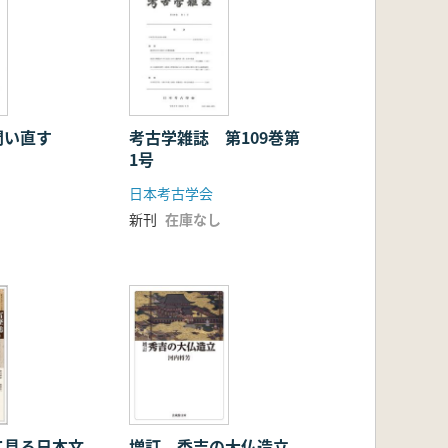
問い直す
考古学雑誌 第109巻第
1号
日本考古学会
新刊
在庫なし
て見る日本文
増訂 秀吉の大仏造立