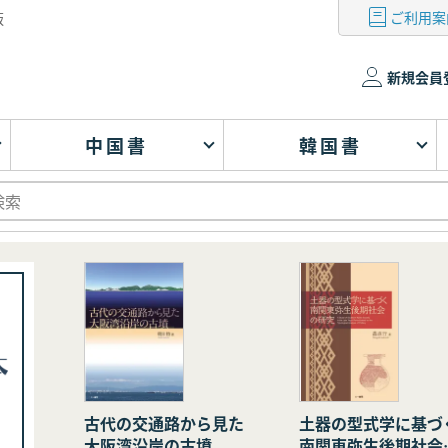
ご利用案
版
新規会員
中国書
韓国書
古代の交通路から見た
土器の型式学に基づ
大阪湾沿岸の古墳
南関東弥生後期社会