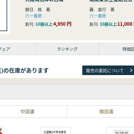
研究
朝日 格 著
轟 直行 著
六一書房
六一書房
4,950 円
11,000
新刊
10冊以上
新刊
10冊以上
フェア
ランキング
特価
38点)の在庫があります
販売の委託について
中国書
韓国書