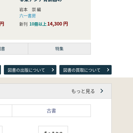
際的研究
岩本 崇 編
六一書房
 円
14,300 円
新刊
10冊以上
図書
特集
図書の出版について
図書の買取について
もっと見る
古書