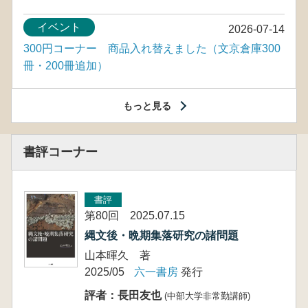
イベント
2026-07-14
300円コーナー 商品入れ替えました（文京倉庫300
冊・200冊追加）
もっと見る
書評コーナー
書評
第80回 2025.07.15
縄文後・晩期集落研究の諸問題
山本暉久 著
2025/05
六一書房
発行
評者：長田友也
(中部大学非常勤講師)