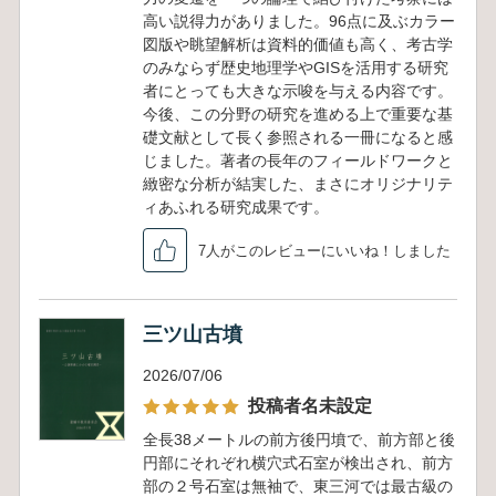
高い説得力がありました。96点に及ぶカラー
図版や眺望解析は資料的価値も高く、考古学
のみならず歴史地理学やGISを活用する研究
者にとっても大きな示唆を与える内容です。
今後、この分野の研究を進める上で重要な基
礎文献として長く参照される一冊になると感
じました。著者の長年のフィールドワークと
緻密な分析が結実した、まさにオリジナリテ
ィあふれる研究成果です。
7人がこのレビューにいいね！しました
三ツ山古墳
2026/07/06
投稿者名未設定
全長38メートルの前方後円墳で、前方部と後
円部にそれぞれ横穴式石室が検出され、前方
部の２号石室は無袖で、東三河では最古級の