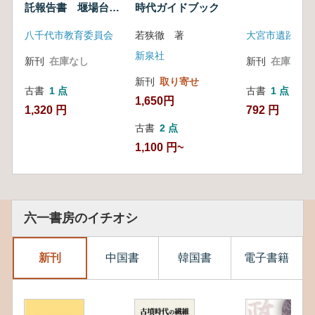
託報告書 堰場台古
時代ガイドブック
墳 真木野古墳
八千代市教育委員会
若狭徹 著
大宮市遺跡調査
新泉社
新刊
在庫なし
新刊
在庫なし
新刊
取り寄せ
古書
1 点
古書
1 点
1,650円
1,320 円
792 円
古書
2 点
1,100 円~
六一書房のイチオシ
新刊
中国書
韓国書
電子書籍