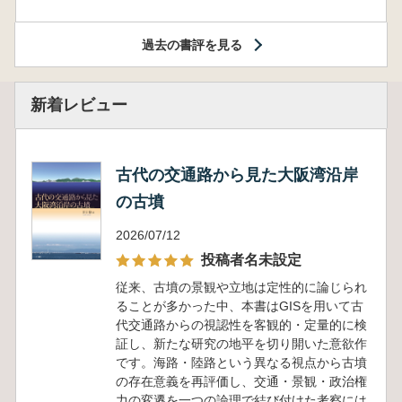
過去の書評を見る
新着レビュー
古代の交通路から見た大阪湾沿岸
の古墳
2026/07/12
投稿者名未設定
従来、古墳の景観や立地は定性的に論じられ
ることが多かった中、本書はGISを用いて古
代交通路からの視認性を客観的・定量的に検
証し、新たな研究の地平を切り開いた意欲作
です。海路・陸路という異なる視点から古墳
の存在意義を再評価し、交通・景観・政治権
力の変遷を一つの論理で結び付けた考察には