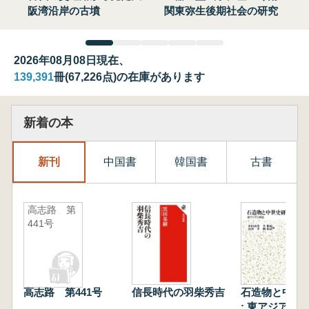
阪湾沿岸の古墳
関東弥生後期社会の研究
2026年08月08日現在、
139,391
冊(67,226点)の在庫があります
新着の本
新刊
中国書
韓国書
古書
高志路 第
441号
高志路 第441号
信長時代の羽柴秀吉
石造物と中世
: 東アジアと