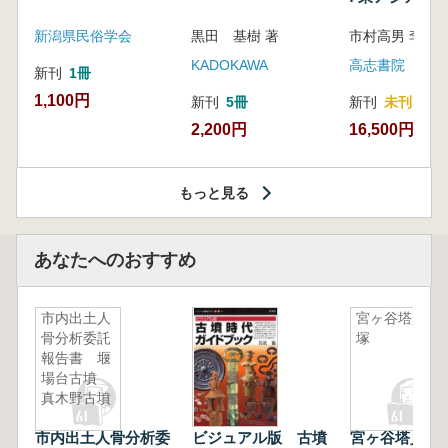
新潟県民俗学会
黒田 基樹 著
KADOKAWA
高志書院
新刊
1冊
1,100円
新刊
5冊
新刊
未刊
2,200円
16,500円
もっと見る
あなたへのおすすめ
市内出土人
宮ヶ谷塔貝
骨分析委託
塚
報告書 堰
場台古墳
真木野古墳
市内出土人骨分析委
ビジュアル版 古墳
宮ヶ谷塔貝塚