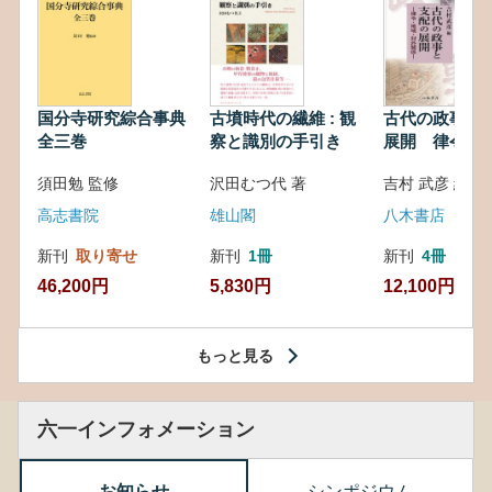
国分寺研究綜合事典
古墳時代の繊維 : 観
古代の政事と
全三巻
察と識別の手引き
展開 律令・
対外関係
須田勉 監修
沢田むつ代 著
吉村 武彦 編集
高志書院
雄山閣
八木書店
新刊
取り寄せ
新刊
1冊
新刊
4冊
46,200円
5,830円
12,100円
もっと見る
六一インフォメーション
お知らせ
シンポジウム