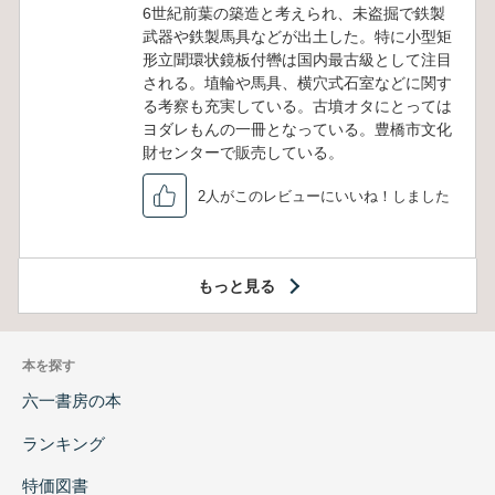
6世紀前葉の築造と考えられ、未盗掘で鉄製
武器や鉄製馬具などが出土した。特に小型矩
形立聞環状鏡板付轡は国内最古級として注目
される。埴輪や馬具、横穴式石室などに関す
る考察も充実している。古墳オタにとっては
ヨダレもんの一冊となっている。豊橋市文化
財センターで販売している。
2人がこのレビューにいいね！しました
もっと見る
本を探す
六一書房の本
ランキング
特価図書