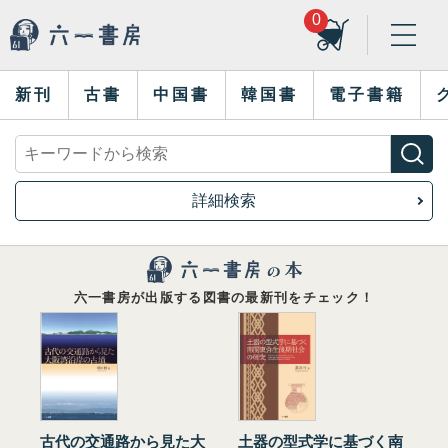
0
新刊
古書
中国書
韓国書
電子書籍
詳細検索
六一書房が出版する図書の最新刊をチェック！
古代の交通路から見た大
土器の型式学に基づく南