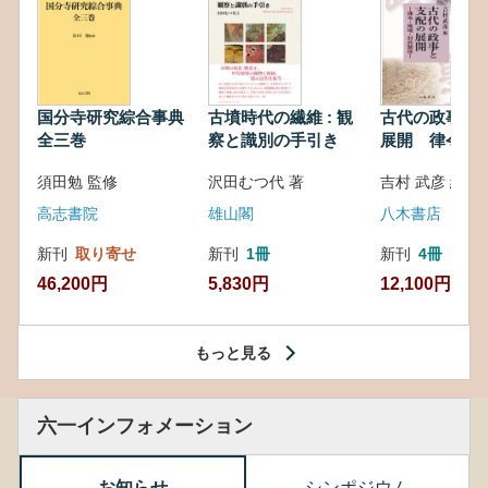
国分寺研究綜合事典
古墳時代の繊維 : 観
古代の政事と
全三巻
察と識別の手引き
展開 律令・
対外関係
須田勉 監修
沢田むつ代 著
吉村 武彦 編集
高志書院
雄山閣
八木書店
新刊
取り寄せ
新刊
1冊
新刊
4冊
46,200円
5,830円
12,100円
もっと見る
六一インフォメーション
お知らせ
シンポジウム