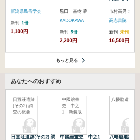
新潟県民俗学会
黒田 基樹 著
KADOKAWA
高志書院
新刊
1冊
1,100円
新刊
5冊
新刊
未刊
2,200円
16,500円
もっと見る
あなたへのおすすめ
日置荘遺跡
中國繪畫
八幡脇遺跡
(その2) 調
史 中之
査の概要
1 新装版
日置荘遺跡(その2) 調
中國繪畫史 中之1
八幡脇遺跡