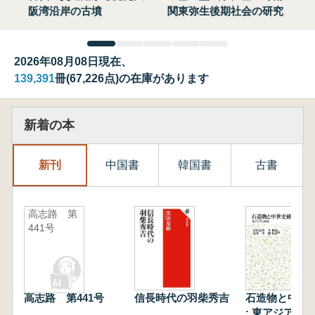
阪湾沿岸の古墳
関東弥生後期社会の研究
2026年08月08日現在、
139,391
冊(67,226点)の在庫があります
新着の本
新刊
中国書
韓国書
古書
高志路 第
441号
高志路 第441号
信長時代の羽柴秀吉
石造物と中世
: 東アジアと