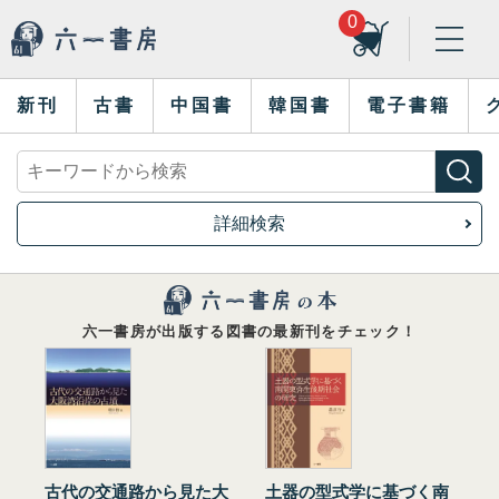
0
新刊
古書
中国書
韓国書
電子書籍
詳細検索
六一書房が出版する図書の最新刊をチェック！
古代の交通路から見た大
土器の型式学に基づく南