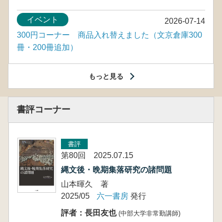
イベント
2026-07-14
300円コーナー 商品入れ替えました（文京倉庫300
冊・200冊追加）
もっと見る
書評コーナー
書評
第80回 2025.07.15
縄文後・晩期集落研究の諸問題
山本暉久 著
2025/05
六一書房
発行
評者：長田友也
(中部大学非常勤講師)