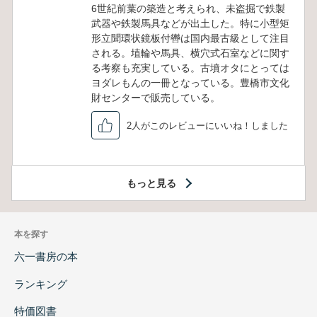
6世紀前葉の築造と考えられ、未盗掘で鉄製
武器や鉄製馬具などが出土した。特に小型矩
形立聞環状鏡板付轡は国内最古級として注目
される。埴輪や馬具、横穴式石室などに関す
る考察も充実している。古墳オタにとっては
ヨダレもんの一冊となっている。豊橋市文化
財センターで販売している。
2人がこのレビューにいいね！しました
もっと見る
本を探す
六一書房の本
ランキング
特価図書