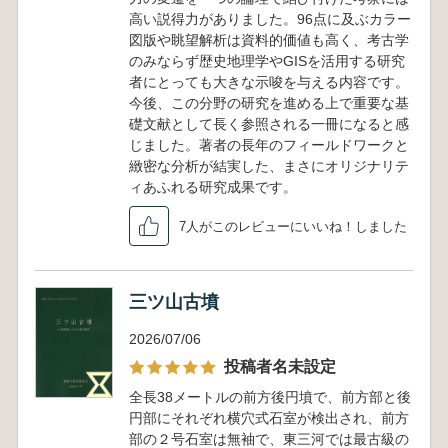
高い説得力がありました。96点に及ぶカラー
図版や眺望解析は資料的価値も高く、考古学
のみならず歴史地理学やGISを活用する研究
者にとっても大きな示唆を与える内容です。
今後、この分野の研究を進める上で重要な基
礎文献として長く参照される一冊になると感
じました。著者の長年のフィールドワークと
緻密な分析が結実した、まさにオリジナリテ
ィあふれる研究成果です。
7人がこのレビューにいいね！しました
三ツ山古墳
2026/07/06
投稿者名未設定
全長38メートルの前方後円墳で、前方部と後
円部にそれぞれ横穴式石室が検出され、前方
部の２号石室は無袖で、東三河では最古級の