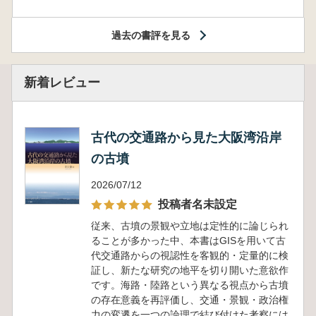
過去の書評を見る
新着レビュー
古代の交通路から見た大阪湾沿岸
の古墳
2026/07/12
投稿者名未設定
従来、古墳の景観や立地は定性的に論じられ
ることが多かった中、本書はGISを用いて古
代交通路からの視認性を客観的・定量的に検
証し、新たな研究の地平を切り開いた意欲作
です。海路・陸路という異なる視点から古墳
の存在意義を再評価し、交通・景観・政治権
力の変遷を一つの論理で結び付けた考察には