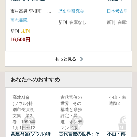
市村高男 李根雨 高津孝 劉恒武 編
歴史学研究会
日本考古学会
高志書院
新刊
在庫なし
新刊
在庫なし
新刊
未刊
16,500円
もっと見る
あなたへのおすすめ
高建서울
古代官僚の
小山・南谷
(ソウル)特
世界 : その
遺跡2
別市長演説
構造と勤務
文集 第2
評定・昇
巻 1999年
進 オンデ
1月1日〜12
マンド版
高建서울(ソウル)特
古代官僚の世界 : そ
小山・南谷遺
月31日