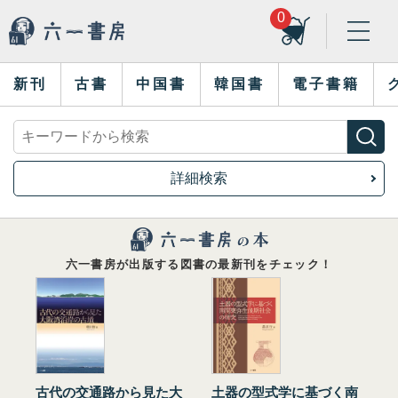
0
新刊
古書
中国書
韓国書
電子書籍
詳細検索
六一書房が出版する図書の最新刊をチェック！
古代の交通路から見た大
土器の型式学に基づく南