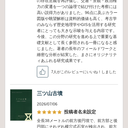
の存在意義を再評価し、交通・景観・政治権
力の変遷を一つの論理で結び付けた考察には
高い説得力がありました。96点に及ぶカラー
図版や眺望解析は資料的価値も高く、考古学
のみならず歴史地理学やGISを活用する研究
者にとっても大きな示唆を与える内容です。
今後、この分野の研究を進める上で重要な基
礎文献として長く参照される一冊になると感
じました。著者の長年のフィールドワークと
緻密な分析が結実した、まさにオリジナリテ
ィあふれる研究成果です。
7人がこのレビューにいいね！しました
三ツ山古墳
2026/07/06
投稿者名未設定
全長38メートルの前方後円墳で、前方部と後
円部にそれぞれ横穴式石室が検出され、前方