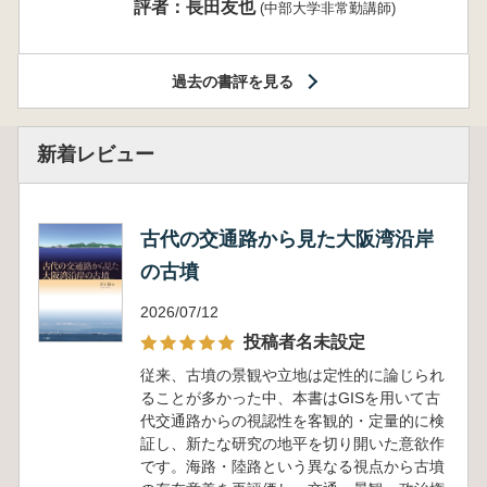
評者：長田友也
(中部大学非常勤講師)
過去の書評を見る
新着レビュー
古代の交通路から見た大阪湾沿岸
の古墳
2026/07/12
投稿者名未設定
従来、古墳の景観や立地は定性的に論じられ
ることが多かった中、本書はGISを用いて古
代交通路からの視認性を客観的・定量的に検
証し、新たな研究の地平を切り開いた意欲作
です。海路・陸路という異なる視点から古墳