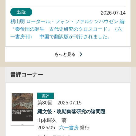
出版
2026-07-14
籾山明 ロータール・フォン・ファルケンハウゼン 編
『秦帝国の誕生 古代史研究のクロスロード』（六
一書房刊） 中国で翻訳版が刊行されました。
もっと見る
書評コーナー
書評
第80回 2025.07.15
縄文後・晩期集落研究の諸問題
山本暉久 著
2025/05
六一書房
発行