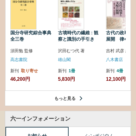
国分寺研究綜合事典
古墳時代の繊維 : 観
古代の政事と
全三巻
察と識別の手引き
展開 律令・
対外関係
須田勉 監修
沢田むつ代 著
吉村 武彦 編集
高志書院
雄山閣
八木書店
新刊
取り寄せ
新刊
1冊
新刊
4冊
46,200円
5,830円
12,100円
もっと見る
六一インフォメーション
お知らせ
シンポジウム