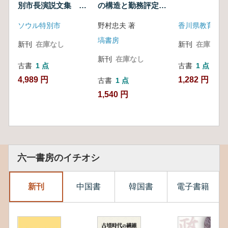
別市長演説文集 第2
の構造と勤務評定・
巻 1999年1月1日〜
昇進 オンデマンド
ソウル特別市
野村忠夫 著
香川県教育委員
12月31日
版
塙書房
新刊
在庫なし
新刊
在庫なし
新刊
在庫なし
古書
1 点
古書
1 点
4,989 円
1,282 円
古書
1 点
1,540 円
六一書房のイチオシ
新刊
中国書
韓国書
電子書籍