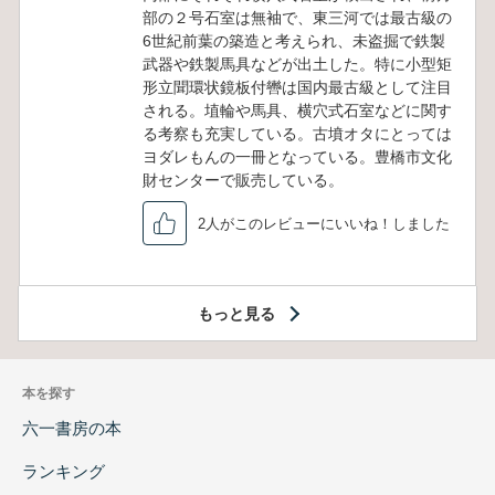
部の２号石室は無袖で、東三河では最古級の
6世紀前葉の築造と考えられ、未盗掘で鉄製
武器や鉄製馬具などが出土した。特に小型矩
形立聞環状鏡板付轡は国内最古級として注目
される。埴輪や馬具、横穴式石室などに関す
る考察も充実している。古墳オタにとっては
ヨダレもんの一冊となっている。豊橋市文化
財センターで販売している。
2人がこのレビューにいいね！しました
もっと見る
本を探す
六一書房の本
ランキング