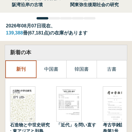
阪湾沿岸の古墳
関東弥生後期社会の研究
2026年08月07日現在、
139,388
冊(67,181点)の在庫があります
新着の本
新刊
中国書
韓国書
古書
石造物と中世史研究
「近代」を問い直す
考古学雑誌 第
: 東アジアと列島
巻第1号