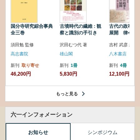
国分寺研究綜合事典
古墳時代の繊維 : 観
古代の政事と
全三巻
察と識別の手引き
展開 律令・
対外関係
須田勉 監修
沢田むつ代 著
吉村 武彦 編集
高志書院
雄山閣
八木書店
新刊
取り寄せ
新刊
1冊
新刊
4冊
46,200円
5,830円
12,100円
もっと見る
六一インフォメーション
お知らせ
シンポジウム