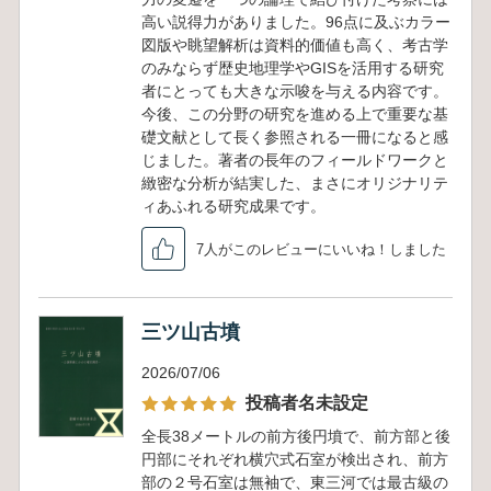
高い説得力がありました。96点に及ぶカラー
図版や眺望解析は資料的価値も高く、考古学
のみならず歴史地理学やGISを活用する研究
者にとっても大きな示唆を与える内容です。
今後、この分野の研究を進める上で重要な基
礎文献として長く参照される一冊になると感
じました。著者の長年のフィールドワークと
緻密な分析が結実した、まさにオリジナリテ
ィあふれる研究成果です。
7人がこのレビューにいいね！しました
三ツ山古墳
2026/07/06
投稿者名未設定
全長38メートルの前方後円墳で、前方部と後
円部にそれぞれ横穴式石室が検出され、前方
部の２号石室は無袖で、東三河では最古級の