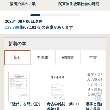
阪湾沿岸の古墳
関東弥生後期社会の研究
2026年08月06日現在、
139,388
冊(67,181点)の在庫があります
新着の本
新刊
中国書
韓国書
古書
漢字と音読
みの謎を解
く呉音・漢
音・唐音の
奥深い世界
「近代」を問い直す
考古学雑誌 第109
漢字と音読み
巻第1号
解く呉音・漢