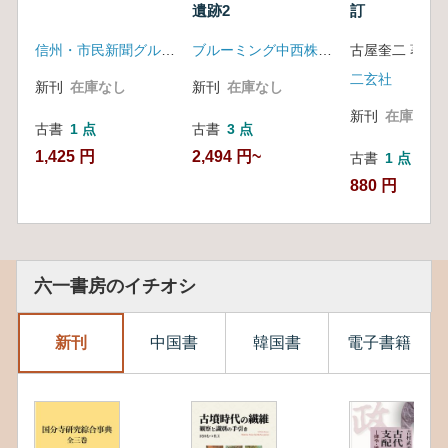
遺跡2
訂
信州・市民新聞グループ
ブルーミング中西株式会社 中央区教育委員会
古屋奎二 著
二玄社
新刊
在庫なし
新刊
在庫なし
新刊
在庫なし
古書
1 点
古書
3 点
1,425 円
2,494 円~
古書
1 点
880 円
六一書房のイチオシ
新刊
中国書
韓国書
電子書籍