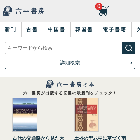
0
新刊
古書
中国書
韓国書
電子書籍
詳細検索
六一書房が出版する図書の最新刊をチェック！
古代の交通路から見た大
土器の型式学に基づく南