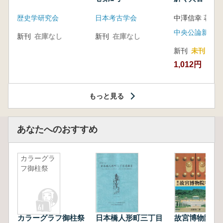
音の奥深い世
歴史学研究会
日本考古学会
中澤信幸 著
中央公論新社
新刊
在庫なし
新刊
在庫なし
新刊
未刊
1,012円
もっと見る
あなたへのおすすめ
カラーグラ
フ御柱祭
カラーグラフ御柱祭
日本橋人形町三丁目
故宮博物院物