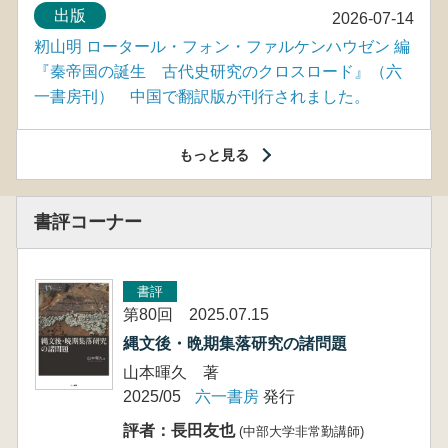
出版
2026-07-14
籾山明 ロータール・フォン・ファルケンハウゼン 編
『秦帝国の誕生 古代史研究のクロスロード』（六
一書房刊） 中国で翻訳版が刊行されました。
もっと見る
書評コーナー
書評
第80回 2025.07.15
縄文後・晩期集落研究の諸問題
山本暉久 著
2025/05
六一書房
発行
評者：長田友也
(中部大学非常勤講師)