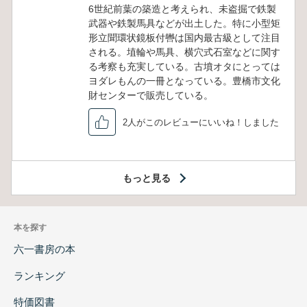
6世紀前葉の築造と考えられ、未盗掘で鉄製
武器や鉄製馬具などが出土した。特に小型矩
形立聞環状鏡板付轡は国内最古級として注目
される。埴輪や馬具、横穴式石室などに関す
る考察も充実している。古墳オタにとっては
ヨダレもんの一冊となっている。豊橋市文化
財センターで販売している。
2人がこのレビューにいいね！しました
もっと見る
本を探す
六一書房の本
ランキング
特価図書