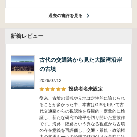
過去の書評を見る
新着レビュー
古代の交通路から見た大阪湾沿岸
の古墳
2026/07/12
投稿者名未設定
従来、古墳の景観や立地は定性的に論じられ
ることが多かった中、本書はGISを用いて古
代交通路からの視認性を客観的・定量的に検
証し、新たな研究の地平を切り開いた意欲作
です。海路・陸路という異なる視点から古墳
の存在意義を再評価し、交通・景観・政治権
力の変遷を一つの論理で結び付けた考察には