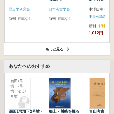
音の奥深い世
歴史学研究会
日本考古学会
中澤信幸 著
中央公論新社
新刊
在庫なし
新刊
在庫なし
新刊
未刊
1,012円
もっと見る
あなたへのおすすめ
鵜田1号
墳・2号
墳・法信1
号墳
鵜田1号墳・2号墳・
郷土・川崎を掘る
青山考古 第3