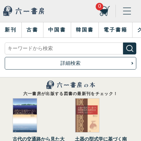
0
新刊
古書
中国書
韓国書
電子書籍
詳細検索
六一書房が出版する図書の最新刊をチェック！
古代の交通路から見た大
土器の型式学に基づく南