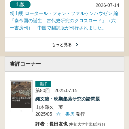
出版
2026-07-14
籾山明 ロータール・フォン・ファルケンハウゼン 編
『秦帝国の誕生 古代史研究のクロスロード』（六
一書房刊） 中国で翻訳版が刊行されました。
もっと見る
書評コーナー
書評
第80回 2025.07.15
縄文後・晩期集落研究の諸問題
山本暉久 著
2025/05
六一書房
発行
評者：長田友也
(中部大学非常勤講師)