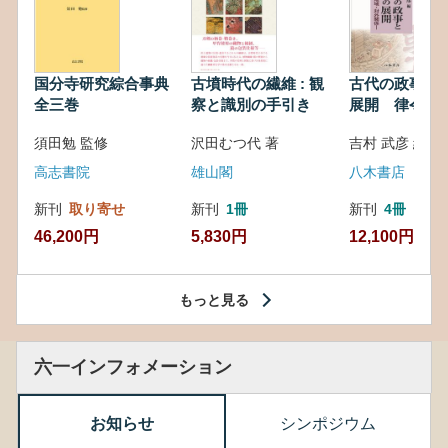
国分寺研究綜合事典
古墳時代の繊維 : 観
古代の政事と
全三巻
察と識別の手引き
展開 律令・
対外関係
須田勉 監修
沢田むつ代 著
吉村 武彦 編集
高志書院
雄山閣
八木書店
新刊
取り寄せ
新刊
1冊
新刊
4冊
46,200円
5,830円
12,100円
もっと見る
六一インフォメーション
お知らせ
シンポジウム