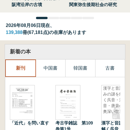
阪湾沿岸の古墳
関東弥生後期社会の研究
2026年08月06日現在、
139,388
冊(67,181点)の在庫があります
新着の本
新刊
中国書
韓国書
古書
漢字と音読
みの謎を解
く呉音・漢
音・唐音の
奥深い世界
「近代」を問い直す
考古学雑誌 第109
漢字と音読み
巻第1号
解く呉音・漢