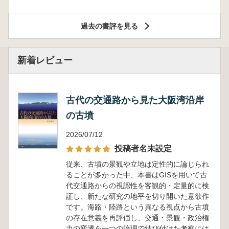
過去の書評を見る
新着レビュー
古代の交通路から見た大阪湾沿岸
の古墳
2026/07/12
投稿者名未設定
従来、古墳の景観や立地は定性的に論じられ
ることが多かった中、本書はGISを用いて古
代交通路からの視認性を客観的・定量的に検
証し、新たな研究の地平を切り開いた意欲作
です。海路・陸路という異なる視点から古墳
の存在意義を再評価し、交通・景観・政治権
力の変遷を一つの論理で結び付けた考察には