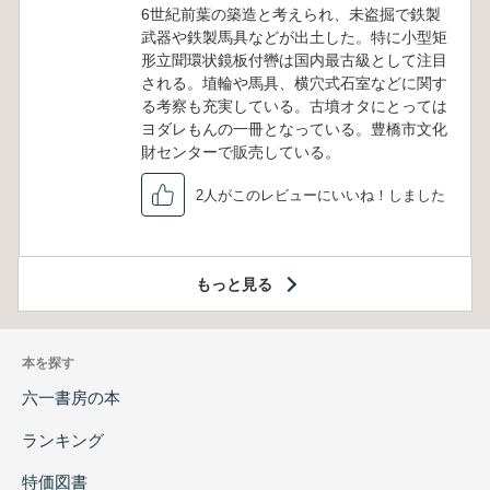
6世紀前葉の築造と考えられ、未盗掘で鉄製
武器や鉄製馬具などが出土した。特に小型矩
形立聞環状鏡板付轡は国内最古級として注目
される。埴輪や馬具、横穴式石室などに関す
る考察も充実している。古墳オタにとっては
ヨダレもんの一冊となっている。豊橋市文化
財センターで販売している。
2人がこのレビューにいいね！しました
もっと見る
本を探す
六一書房の本
ランキング
特価図書