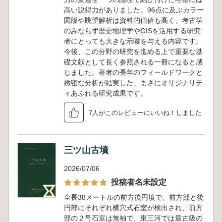
高い説得力がありました。96点に及ぶカラー
図版や眺望解析は資料的価値も高く、考古学
のみならず歴史地理学やGISを活用する研究
者にとっても大きな示唆を与える内容です。
今後、この分野の研究を進める上で重要な基
礎文献として長く参照される一冊になると感
じました。著者の長年のフィールドワークと
緻密な分析が結実した、まさにオリジナリテ
ィあふれる研究成果です。
7人がこのレビューにいいね！しました
三ツ山古墳
2026/07/06
投稿者名未設定
全長38メートルの前方後円墳で、前方部と後
円部にそれぞれ横穴式石室が検出され、前方
部の２号石室は無袖で、東三河では最古級の