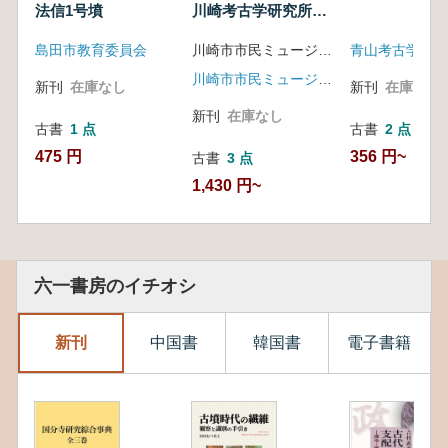
法信1号墳
川崎考古学研究所の
活動の軌跡
島田市教育委員会
川崎市市民ミュージアム 編
青山考古学会
川崎市市民ミュージアム
新刊
在庫なし
新刊
在庫なし
新刊
在庫なし
古書
1 点
古書
2 点
475 円
356 円~
古書
3 点
1,430 円~
六一書房のイチオシ
新刊
中国書
韓国書
電子書籍