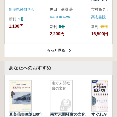
新潟県民俗学会
黒田 基樹 著
KADOKAWA
高志書院
新刊
1冊
1,100円
新刊
5冊
新刊
未刊
2,200円
16,500円
もっと見る
あなたへのおすすめ
南方未開社
會の文化
直良信夫生誕100年
南方未開社會の文化
すぐわかる 