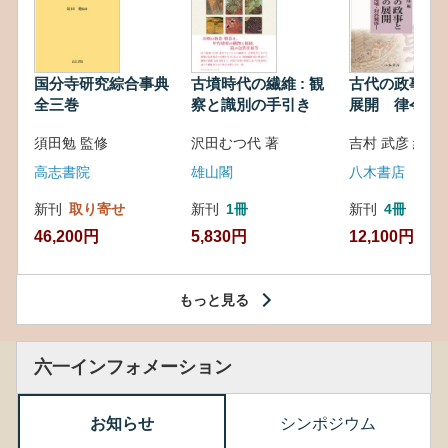
国分寺研究綜合事典
古墳時代の繊維 : 観
古代の政事と
全三巻
察と識別の手引き
展開 律令・
対外関係
須田勉 監修
沢田むつ代 著
吉村 武彦 編集
高志書院
雄山閣
八木書店
新刊
取り寄せ
新刊
1冊
新刊
4冊
46,200円
5,830円
12,100円
もっと見る
六一インフォメーション
お知らせ
シンポジウム