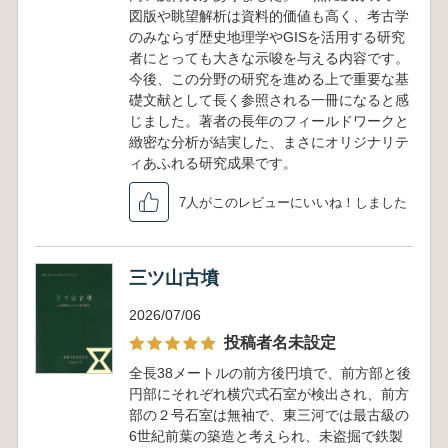
図版や眺望解析は資料的価値も高く、考古学
のみならず歴史地理学やGISを活用する研究
者にとっても大きな示唆を与える内容です。
今後、この分野の研究を進める上で重要な基
礎文献として長く参照される一冊になると感
じました。著者の長年のフィールドワークと
緻密な分析が結実した、まさにオリジナリテ
ィあふれる研究成果です。
7人がこのレビューにいいね！しました
三ツ山古墳
2026/07/06
投稿者名未設定
全長38メートルの前方後円墳で、前方部と後
円部にそれぞれ横穴式石室が検出され、前方
部の２号石室は無袖で、東三河では最古級の
6世紀前葉の築造と考えられ、未盗掘で鉄製