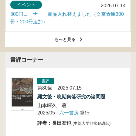
イベント
2026-07-14
300円コーナー 商品入れ替えました（文京倉庫300
冊・200冊追加）
もっと見る
書評コーナー
書評
第80回 2025.07.15
縄文後・晩期集落研究の諸問題
山本暉久 著
2025/05
六一書房
発行
評者：長田友也
(中部大学非常勤講師)