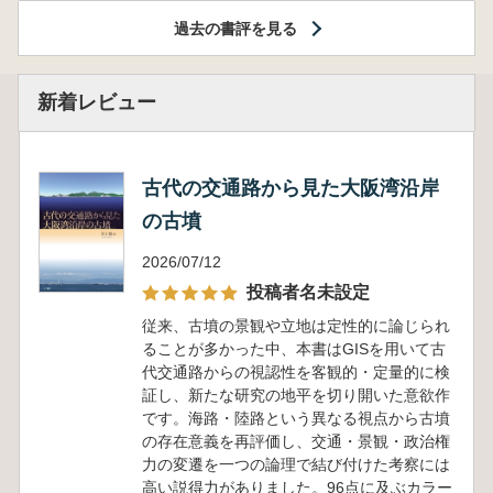
過去の書評を見る
新着レビュー
古代の交通路から見た大阪湾沿岸
の古墳
2026/07/12
投稿者名未設定
従来、古墳の景観や立地は定性的に論じられ
ることが多かった中、本書はGISを用いて古
代交通路からの視認性を客観的・定量的に検
証し、新たな研究の地平を切り開いた意欲作
です。海路・陸路という異なる視点から古墳
の存在意義を再評価し、交通・景観・政治権
力の変遷を一つの論理で結び付けた考察には
高い説得力がありました。96点に及ぶカラー