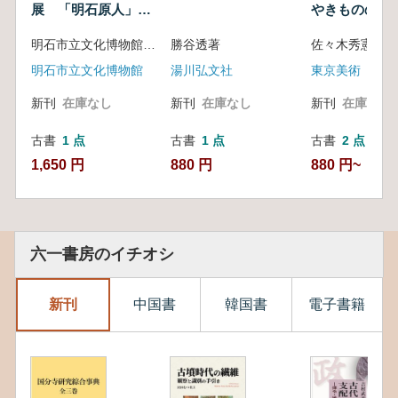
展 「明石原人」の
やきものの見
発見者
明石市立文化博物館 編
勝谷透著
佐々木秀憲 監
明石市立文化博物館
湯川弘文社
東京美術
新刊
在庫なし
新刊
在庫なし
新刊
在庫なし
古書
1 点
古書
1 点
古書
2 点
1,650 円
880 円
880 円~
六一書房のイチオシ
新刊
中国書
韓国書
電子書籍