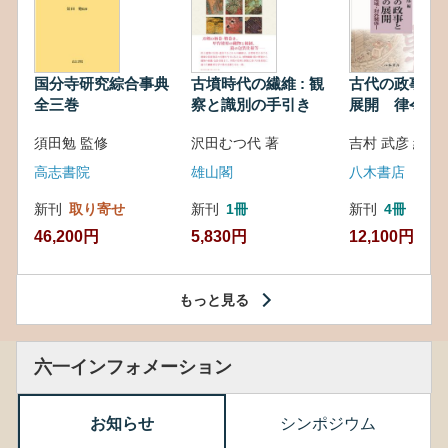
国分寺研究綜合事典
古墳時代の繊維 : 観
古代の政事と
全三巻
察と識別の手引き
展開 律令・
対外関係
須田勉 監修
沢田むつ代 著
吉村 武彦 編集
高志書院
雄山閣
八木書店
新刊
取り寄せ
新刊
1冊
新刊
4冊
46,200円
5,830円
12,100円
もっと見る
六一インフォメーション
お知らせ
シンポジウム