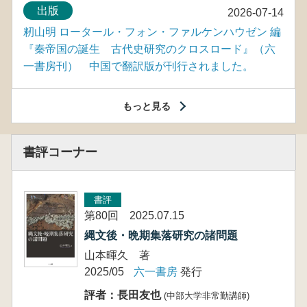
出版
2026-07-14
籾山明 ロータール・フォン・ファルケンハウゼン 編
『秦帝国の誕生 古代史研究のクロスロード』（六
一書房刊） 中国で翻訳版が刊行されました。
もっと見る
書評コーナー
書評
第80回 2025.07.15
縄文後・晩期集落研究の諸問題
山本暉久 著
2025/05
六一書房
発行
評者：長田友也
(中部大学非常勤講師)