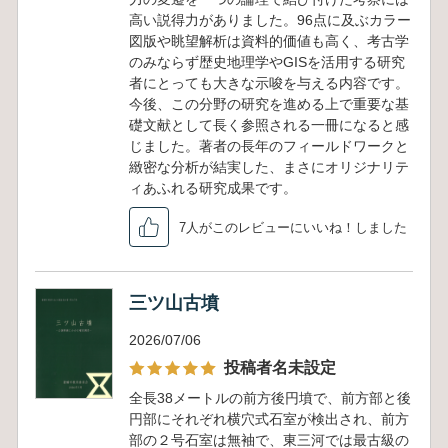
高い説得力がありました。96点に及ぶカラー
図版や眺望解析は資料的価値も高く、考古学
のみならず歴史地理学やGISを活用する研究
者にとっても大きな示唆を与える内容です。
今後、この分野の研究を進める上で重要な基
礎文献として長く参照される一冊になると感
じました。著者の長年のフィールドワークと
緻密な分析が結実した、まさにオリジナリテ
ィあふれる研究成果です。
7人がこのレビューにいいね！しました
三ツ山古墳
2026/07/06
投稿者名未設定
全長38メートルの前方後円墳で、前方部と後
円部にそれぞれ横穴式石室が検出され、前方
部の２号石室は無袖で、東三河では最古級の