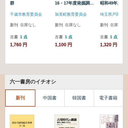
群
16・17年度発掘調査
昭和49年度
報告書
千歳市教育委員会
加美町教育委員会
新刊
在庫なし
新刊
在庫なし
新刊
在庫なし
古書
1 点
古書
1 点
古書
1 点
1,760 円
1,100 円
1,320 円
六一書房のイチオシ
新刊
中国書
韓国書
電子書籍