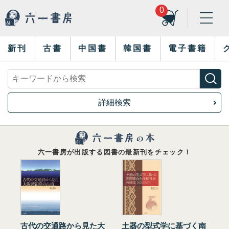
0
新刊
古書
中国書
韓国書
電子書籍
詳細検索
六一書房が出版する図書の最新刊をチェック！
古代の交通路から見た大
土器の型式学に基づく南