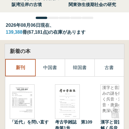
阪湾沿岸の古墳
関東弥生後期社会の研究
2026年08月06日現在、
139,388
冊(67,181点)の在庫があります
新着の本
新刊
中国書
韓国書
古書
漢字と音読
みの謎を解
く呉音・漢
音・唐音の
奥深い世界
「近代」を問い直す
考古学雑誌 第109
漢字と音読み
巻第1号
解く呉音・漢