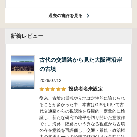
過去の書評を見る
新着レビュー
古代の交通路から見た大阪湾沿岸
の古墳
2026/07/12
投稿者名未設定
従来、古墳の景観や立地は定性的に論じられ
ることが多かった中、本書はGISを用いて古
代交通路からの視認性を客観的・定量的に検
証し、新たな研究の地平を切り開いた意欲作
です。海路・陸路という異なる視点から古墳
の存在意義を再評価し、交通・景観・政治権
力の変遷を一つの論理で結び付けた考察には