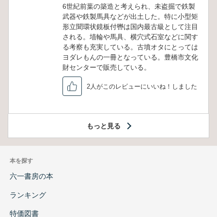
6世紀前葉の築造と考えられ、未盗掘で鉄製
武器や鉄製馬具などが出土した。特に小型矩
形立聞環状鏡板付轡は国内最古級として注目
される。埴輪や馬具、横穴式石室などに関す
る考察も充実している。古墳オタにとっては
ヨダレもんの一冊となっている。豊橋市文化
財センターで販売している。
2人がこのレビューにいいね！しました
もっと見る
本を探す
六一書房の本
ランキング
特価図書