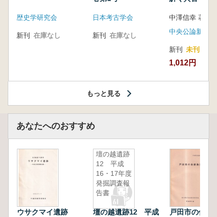
音の奥深い世
歴史学研究会
日本考古学会
中澤信幸 著
中央公論新社
新刊
在庫なし
新刊
在庫なし
新刊
未刊
1,012円
もっと見る
あなたへのおすすめ
壇の越遺跡
12 平成
16・17年度
発掘調査報
告書
ウサクマイ遺跡
壇の越遺跡12 平成
戸田市の伝