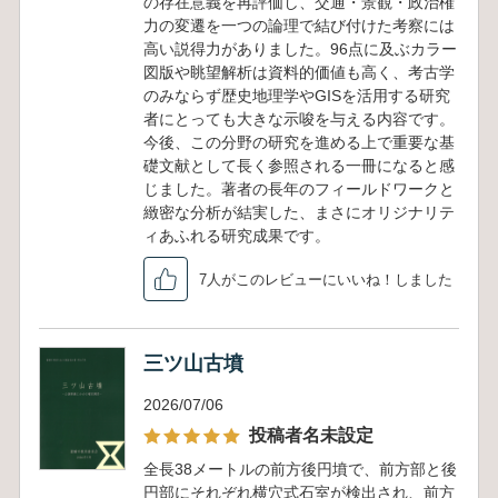
の存在意義を再評価し、交通・景観・政治権
力の変遷を一つの論理で結び付けた考察には
高い説得力がありました。96点に及ぶカラー
図版や眺望解析は資料的価値も高く、考古学
のみならず歴史地理学やGISを活用する研究
者にとっても大きな示唆を与える内容です。
今後、この分野の研究を進める上で重要な基
礎文献として長く参照される一冊になると感
じました。著者の長年のフィールドワークと
緻密な分析が結実した、まさにオリジナリテ
ィあふれる研究成果です。
7人がこのレビューにいいね！しました
三ツ山古墳
2026/07/06
投稿者名未設定
全長38メートルの前方後円墳で、前方部と後
円部にそれぞれ横穴式石室が検出され、前方