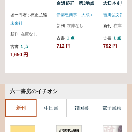
台遺跡群 第3地点
念日本史学論
堀一郎著 ; 楠正弘編
伊藤忠商事 大成エンジニアリング
吉川弘文館
未来社
新刊
在庫なし
新刊
在庫なし
新刊
在庫なし
古書
1 点
古書
1 点
712 円
792 円
古書
1 点
1,650 円
六一書房のイチオシ
新刊
中国書
韓国書
電子書籍