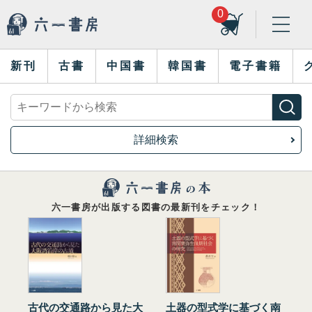
0
新刊
古書
中国書
韓国書
電子書籍
詳細検索
六一書房が出版する図書の最新刊をチェック！
古代の交通路から見た大
土器の型式学に基づく南