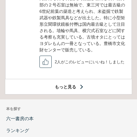
部の２号石室は無袖で、東三河では最古級の
6世紀前葉の築造と考えられ、未盗掘で鉄製
武器や鉄製馬具などが出土した。特に小型矩
形立聞環状鏡板付轡は国内最古級として注目
される。埴輪や馬具、横穴式石室などに関す
る考察も充実している。古墳オタにとっては
ヨダレもんの一冊となっている。豊橋市文化
財センターで販売している。
2人がこのレビューにいいね！しました
もっと見る
本を探す
六一書房の本
ランキング