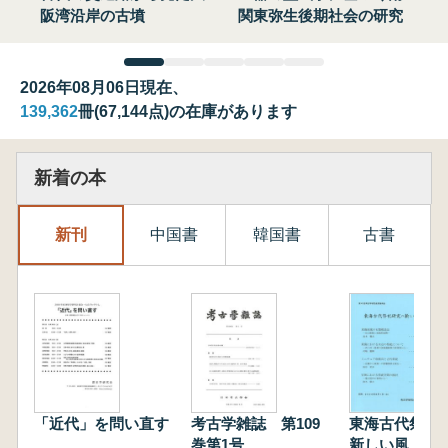
阪湾沿岸の古墳
関東弥生後期社会の研究
2026年08月06日現在、
139,362
冊(67,144点)の在庫があります
新着の本
新刊
中国書
韓国書
古書
「近代」を問い直す
考古学雑誌 第109
東海古代祭祀
巻第1号
新しい風