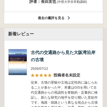
評者：長田友也
(中部大学非常勤講師)
過去の書評を見る
新着レビュー
古代の交通路から見た大阪湾沿岸
の古墳
2026/07/12
投稿者名未設定
従来、古墳の景観や立地は定性的に論じられ
ることが多かった中、本書はGISを用いて古
代交通路からの視認性を客観的・定量的に検
証し、新たな研究の地平を切り開いた意欲作
です。海路・陸路という異なる視点から古墳