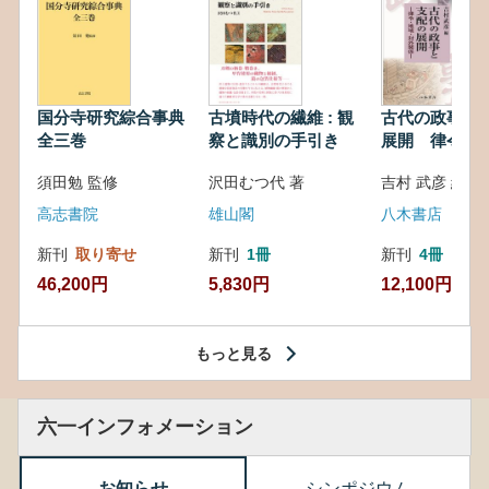
国分寺研究綜合事典
古墳時代の繊維 : 観
古代の政事と
全三巻
察と識別の手引き
展開 律令・
対外関係
須田勉 監修
沢田むつ代 著
吉村 武彦 編集
高志書院
雄山閣
八木書店
新刊
取り寄せ
新刊
1冊
新刊
4冊
46,200円
5,830円
12,100円
もっと見る
六一インフォメーション
お知らせ
シンポジウム