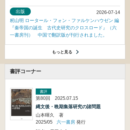
出版
2026-07-14
籾山明 ロータール・フォン・ファルケンハウゼン 編
『秦帝国の誕生 古代史研究のクロスロード』（六
一書房刊） 中国で翻訳版が刊行されました。
もっと見る
書評コーナー
書評
第80回 2025.07.15
縄文後・晩期集落研究の諸問題
山本暉久 著
2025/05
六一書房
発行