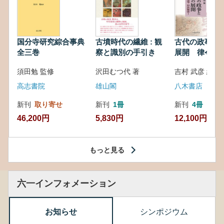
国分寺研究綜合事典
古墳時代の繊維 : 観
古代の政事と
全三巻
察と識別の手引き
展開 律令・
対外関係
須田勉 監修
沢田むつ代 著
吉村 武彦 編集
高志書院
雄山閣
八木書店
新刊
取り寄せ
新刊
1冊
新刊
4冊
46,200円
5,830円
12,100円
もっと見る
六一インフォメーション
お知らせ
シンポジウム