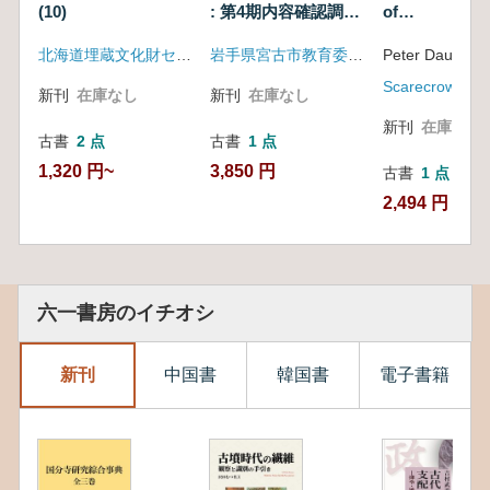
(10)
: 第4期内容確認調査
of
Movements
概報(骨角器篇)
Environmental
北海道埋蔵文化財センター
岩手県宮古市教育委員会
Peter Dauverg
Historical
Dictionaries o
Scarecrow Pre
新刊
在庫なし
新刊
在庫なし
Religions,
Philosophies
新刊
在庫なし
古書
2 点
古書
1 点
Movements
1,320 円~
3,850 円
古書
1 点
2,494 円
六一書房のイチオシ
新刊
中国書
韓国書
電子書籍