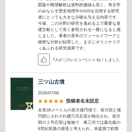
図版や眺望解析は資料的価値も高く、考古学
のみならず歴史地理学やGISを活用する研究
者にとっても大きな示唆を与える内容です。
今後、この分野の研究を進める上で重要な基
礎文献として長く参照される一冊になると感
じました。著者の長年のフィールドワークと
緻密な分析が結実した、まさにオリジナリテ
ィあふれる研究成果です。
7人がこのレビューにいいね！しました
三ツ山古墳
2026/07/06
投稿者名未設定
全長38メートルの前方後円墳で、前方部と後
円部にそれぞれ横穴式石室が検出され、前方
部の２号石室は無袖で、東三河では最古級の
6世紀前葉の築造と考えられ、未盗掘で鉄製