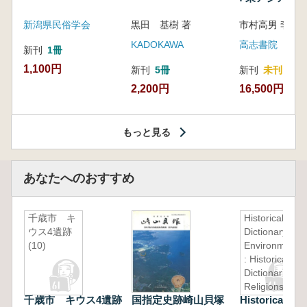
新潟県民俗学会
黒田 基樹 著
KADOKAWA
高志書院
新刊
1冊
1,100円
新刊
5冊
新刊
未刊
2,200円
16,500円
もっと見る
あなたへのおすすめ
千歳市 キ
Historical
ウス4遺跡
Dictionary of
(10)
Environmental
: Historical
Dictionaries of
Religions,
千歳市 キウス4遺跡
国指定史跡崎山貝塚
Historical Dic
Philosophies 