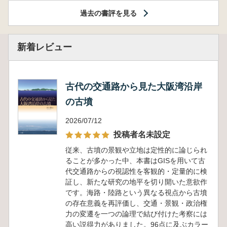
過去の書評を見る
新着レビュー
古代の交通路から見た大阪湾沿岸
の古墳
2026/07/12
投稿者名未設定
従来、古墳の景観や立地は定性的に論じられ
ることが多かった中、本書はGISを用いて古
代交通路からの視認性を客観的・定量的に検
証し、新たな研究の地平を切り開いた意欲作
です。海路・陸路という異なる視点から古墳
の存在意義を再評価し、交通・景観・政治権
力の変遷を一つの論理で結び付けた考察には
高い説得力がありました。96点に及ぶカラー