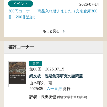
イベント
2026-07-14
300円コーナー 商品入れ替えました（文京倉庫300
冊・200冊追加）
もっと見る
書評コーナー
書評
第80回 2025.07.15
縄文後・晩期集落研究の諸問題
山本暉久 著
2025/05
六一書房
発行
評者：長田友也
(中部大学非常勤講師)