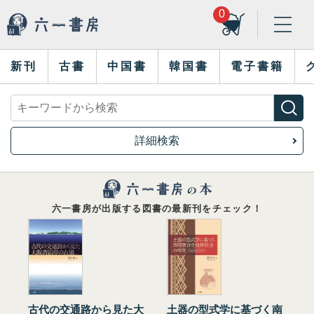
0
新刊
古書
中国書
韓国書
電子書籍
詳細検索
六一書房が出版する図書の最新刊をチェック！
古代の交通路から見た大
土器の型式学に基づく南