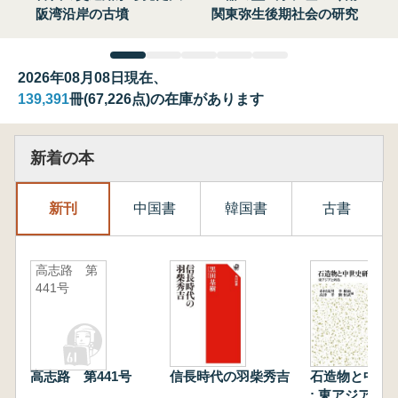
阪湾沿岸の古墳
関東弥生後期社会の研究
2026年08月08日現在、
139,391
冊(67,226点)の在庫があります
新着の本
新刊
中国書
韓国書
古書
高志路 第
441号
高志路 第441号
信長時代の羽柴秀吉
石造物と中世
: 東アジアと