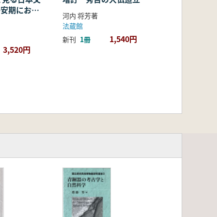
・平安期におけ
河内 将芳著
容・融合・展
法蔵館
1,540円
新刊
1冊
3,520円