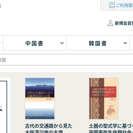
ご利用案
版
新規会員
中国書
韓国書
古代の交通路から見た
土器の型式学に基づ
大阪湾沿岸の古墳
南関東弥生後期社会