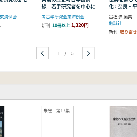
線 若手研究者を中心に
化 : 奈良
る仏教の受
東海例会
考古学研究会東海例会
冨樫 進 編集
開
勉誠社
1,320円
し
新刊
10冊以上
新刊
取り寄せ
1
/
5
朱雀 第17集