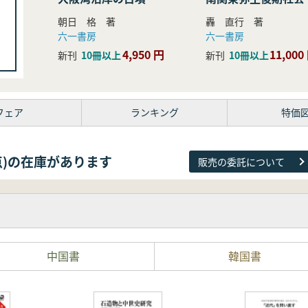
研究
朝日 格 著
轟 直行 著
六一書房
六一書房
4,950 円
11,000
新刊
10冊以上
新刊
10冊以上
フェア
ランキング
特価
26点)の在庫があります
販売の委託について
中国書
韓国書