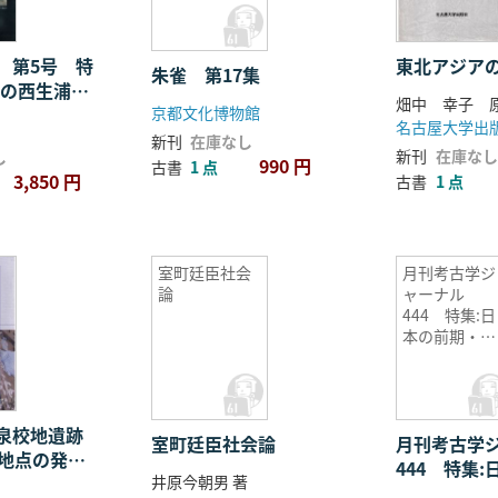
 第5号 特
東北アジア
朱雀 第17集
正の西生浦倭
畑中 幸子 原
京都文化博物館
名古屋大学出
新刊
在庫なし
新刊
在庫なし
し
990 円
古書
1 点
3,850 円
古書
1 点
室町廷臣社会
月刊考古学ジ
論
ャーナル
444 特集:日
本の前期・中
期旧石器文化
泉校地遺跡
室町廷臣社会論
月刊考古学
2地点の発掘
444 特集
井原今朝男 著
中期旧石器