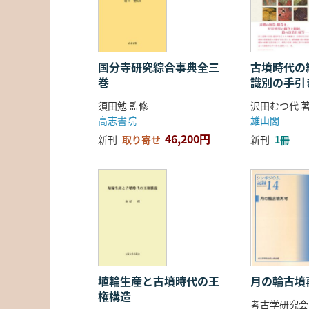
国分寺研究綜合事典全三
古墳時代の繊
巻
識別の手引
須田勉 監修
沢田むつ代 
高志書院
雄山閣
46,200円
新刊
取り寄せ
新刊
1冊
埴輪生産と古墳時代の王
月の輪古墳
権構造
考古学研究会