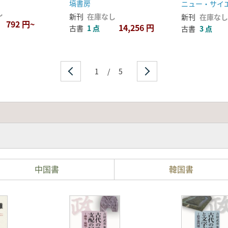
塙書房
ニュー・サイ
し
新刊
在庫なし
新刊
在庫なし
792 円~
14,256 円
古書
1 点
古書
3 点
1
/
5
中国書
韓国書