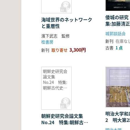
倭城の研究
海域世界のネットワーク
集:加藤清
と重層性
城
城郭談話会
濱下武志 監修
新刊
在庫な
桂書房
古書
1 点
3,300円
新刊
取り寄せ
朝鮮史研究会
論文集
No.24 特集:
朝鮮古代史の
争点
明治大学和
朝鮮史研究会論文集
2 明大第
No.24 特集:朝鮮古代
調査
史の争点
明治大学