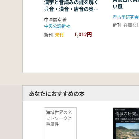
漢字と音読みの謎を解く
い風
呉音・漢音・唐音の奥深
い世界
考古学研究会
中澤信幸 著
新刊
在庫な
中央公論新社
1,012円
新刊
未刊
あなたにおすすめの本
海域世界のネ
ットワークと
重層性