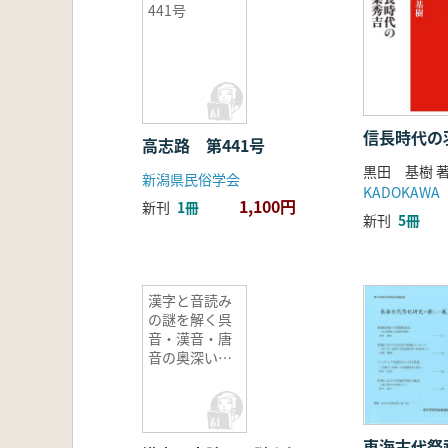
441号
信長時代の
高志路 第441号
黒田 基樹 
新潟県民俗学会
KADOKAWA
1,100円
新刊
1冊
新刊
5冊
漢字と音読み
の謎を解く呉
音・漢音・唐
音の奥深い世
界
東海古代祭