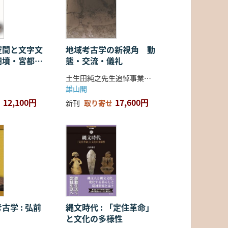
空間と文字文
地域考古学の新視角 動
円墳・宮都・
態・交流・儀礼
土生田純之先生追悼事業会 編
雄山閣
12,100円
17,600円
新刊
取り寄せ
古学 : 弘前
縄文時代 : 「定住革命」
と文化の多様性