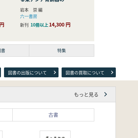
際的研究
岩本 崇 編
六一書房
 円
14,300 円
新刊
10冊以上
図書
特集
図書の出版について
図書の買取について
もっと見る
古書