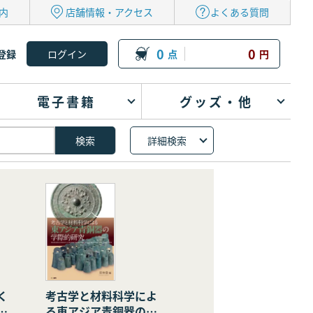
内
店舗情報・アクセス
よくある質問
0
0
登録
点
円
電子書籍
グッズ・他
詳細検索
く
考古学と材料科学によ
の
る東アジア青銅器の学