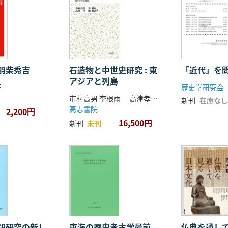
羽柴秀吉
石造物と中世史研究 : 東
「近代」を
アジアと列島
著
歴史学研究会
市村高男 李根雨 高津孝 劉恒武 編
新刊
在庫なし
高志書院
2,200円
16,500円
新刊
未刊
祀研究の新し
東海の歴史考古学最前
仏典を通し