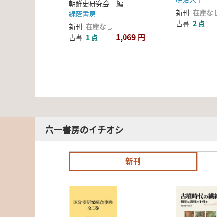
朝鮮史研究会 編
新刊
在庫な
緑蔭書房
古書
2 点
新刊
在庫なし
1,069 円
古書
1 点
六一書房のイチオシ
新刊