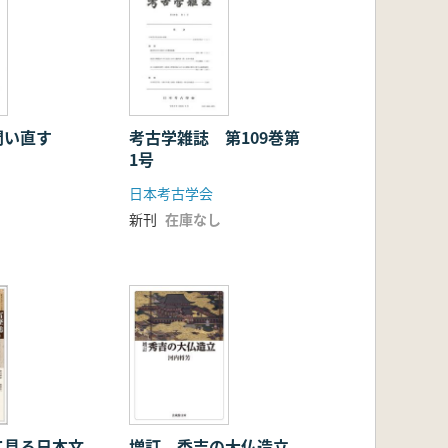
問い直す
考古学雑誌 第109巻第
1号
日本考古学会
新刊
在庫なし
て見る日本文
増訂 秀吉の大仏造立