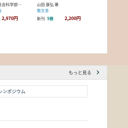
弘前大学人文社会科学部北日本考古学研究センター 編
山田 康弘 著
会
敬文舎
2,970円
2,200円
上
新刊
5冊
もっと見る
シンポジウム