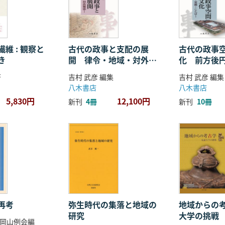
維 : 観察と
古代の政事と支配の展
古代の政事
き
開 律令・地域・対外関
化 前方後
係
ことば
著
吉村 武彦 編集
吉村 武彦 編集
八木書店
八木書店
5,830円
12,100円
新刊
4冊
新刊
10冊
再考
弥生時代の集落と地域の
地域からの考
研究
大学の挑戦
岡山例会編