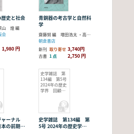
の歴史と社会
青銅器の考古学と自然科
学
山 煌 編
版会
齋藤努 編 増田浩太 ・高田貫太 ・澤田秀実 ・高橋照彦 著
朝倉書店
1,980 円
3,740円
新刊
取り寄せ
2,750 円
古書
1 点
史学雑誌 第
134編 第5号
2024年の歴史
学界 回顧と
展望
ジャーナル
史学雑誌 第134編 第
:日本の前期・
5号 2024年の歴史学
文化
界 回顧と展望